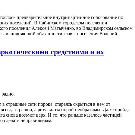
тоялось предварительное внутрипартийное голосование по
ских поселений. В Лабинском городском поселении
ого поселения Алексей Матыченко, во Владимирском сельском
ии - исполняющий обязанности главы поселения Валерий
аркотическими средствами и их
 радио.
 страшные сети порока, стараясь скрыться в нем от
всегда страшна, а результаты порой необратимы. Даже пройдя
а снова возьмет верх. И то, что раньше казалось частицей
но сделать неправильным.