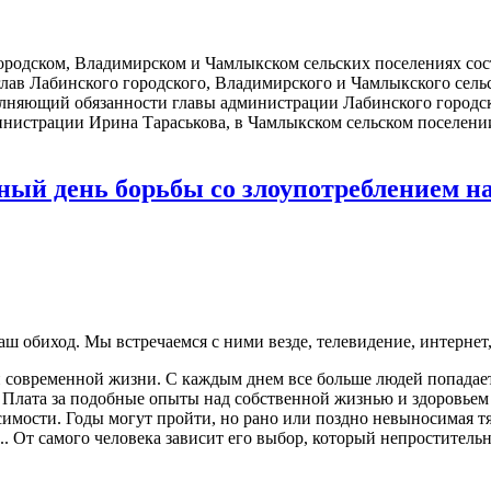
ородском, Владимирском и Чамлыкском сельских поселениях сос
глав Лабинского городского, Владимирского и Чамлыкского сель
лняющий обязанности главы администрации Лабинского городск
министрации Ирина Тараськова, в Чамлыкском сельском поселен
ный день борьбы со злоупотреблением н
ш обиход. Мы встречаемся с ними везде, телевидение, интернет,
современной жизни. С каждым днем все больше людей попадает в
 Плата за подобные опыты над собственной жизнью и здоровьем 
симости. Годы могут пройти, но рано или поздно невыносимая тяг
. От самого человека зависит его выбор, который непроститель