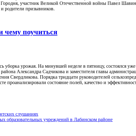
 Городня, участник Великой Отечественной войны Павел Шавин,
 и родители призывников.
 и чему поучиться
сь уборка урожая. На минувшей неделе в пятницу, состоялся у
ы района Александра Садчикова и заместителя главы администр
ния Свердликова. Порядка тридцати руководителей сельхозпред
сте проанализировали состояние полей, качество и эффективност
ентских слушаниях
ных образовательных учреждений в Лабинском районе