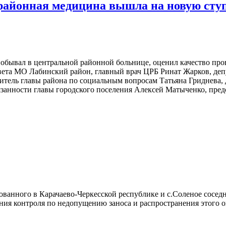
районная медицина вышла на новую сту
обывал в центральной районной больнице, оценил качество про
вета МО Лабинский район, главный врач ЦРБ Ринат Жарков, де
итель главы района по социальным вопросам Татьяна Гриднева,
анности главы городского поселения Алексей Матыченко, предс
рованного в Карачаево-Черкесской республике и с.Соленое сос
ния контроля по недопущению заноса и распространения этого 