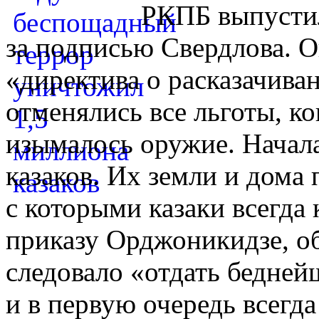
РКПБ выпусти
за подписью Свердлова. О
«директива о расказачива
отменялись все льготы, к
изымалось оружие. Начала
казаков. Их земли и дома
с которыми казаки всегда
приказу Орджоникидзе, о
следовало «отдать бедне
и в первую очередь всег