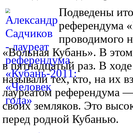
Подведены ит
референдума «
проводимого н
«Вольная Кубань». В это
в пятнадцатый раз. В ход
называли тех, кто, на их 
лауреатом референдума —
своих земляков. Это высок
перед родной Кубанью.