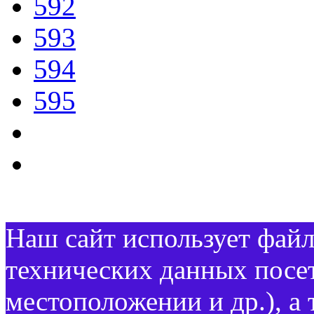
592
593
594
595
Наш сайт использует файл
технических данных посет
местоположении и др.), а