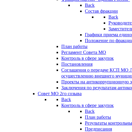
Back
Состав фракции
Back
Руководите
Заместител
Графики приема едино
Положение по фракци
План работы
Регламент Совета МО
Контроль в сфере закупок
Постановления
Соглашения о передаче КСП МО 
осуществлению внешнего муницип
Проекты на антикоррупционную э
Заключения по результатам антик
Совет МО 2го созыва
Back
Контроль в сфере закупок
Back
План работы
Результаты контрольн
Предписания