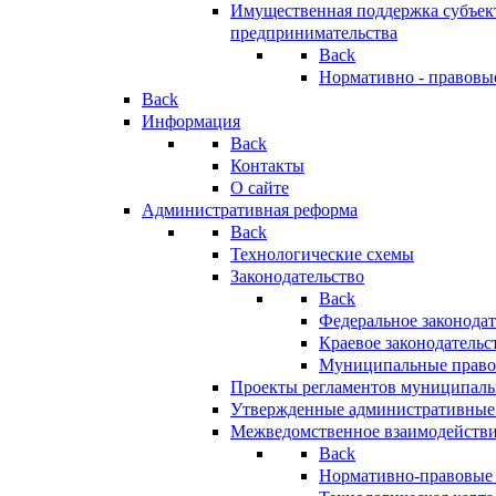
Имущественная поддержка субъект
предпринимательства
Back
Нормативно - правовы
Back
Информация
Back
Контакты
О сайте
Административная реформа
Back
Технологические схемы
Законодательство
Back
Федеральное законодат
Краевое законодательс
Муниципальные право
Проекты регламентов муниципаль
Утвержденные административные
Межведомственное взаимодейств
Back
Нормативно-правовые