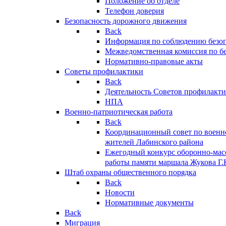
Положение об отделе
Телефон доверия
Безопасность дорожного движения
Back
Информация по соблюдению безо
Межведомственная комиссия по б
Нормативно-правовые акты
Советы профилактики
Back
Деятельность Советов профилакт
НПА
Военно-патриотическая работа
Back
Координационный совет по военн
жителей Лабинского района
Ежегодный конкурс оборонно-мас
работы памяти маршала Жукова Г.
Штаб охраны общественного порядка
Back
Новости
Нормативные документы
Back
Миграция