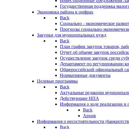
Инвестиционные предложения Ла
Государственная поддержка мало
Экономика района в цифрах
Back
Социально - экономическое разви
Прогнозы социально-экономическо
Закупки для муниципальных нужд
Back
План график закупок товаров, ра
Отчет об объеме закупок российск
Осуществление закупок среди с
Департамент по регулированию ко
Общероссийский официальный сайт
Нормативные документы
Целевые программы
Back
Актуальные редакции муниципал
Действующие НПА
Информация о ходе реализации и
Back
Архив
Информация о несостоятельности (банкротств
Back