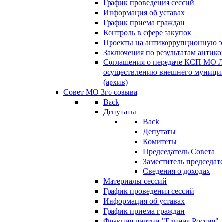
График проведения сессий
Информация об уставах
График приема граждан
Контроль в сфере закупок
Проекты на антикоррупционную э
Заключения по результатам антик
Соглашения о передаче КСП МО 
осуществлению внешнего муницип
(архив)
Совет МО 3го созыва
Back
Депутаты
Back
Депутаты
Комитеты
Председатель Совета
Заместитель председат
Сведения о доходах
Материалы сессий
График проведения сессий
Информация об уставах
График приема граждан
Фракция партии "Единая Россия"