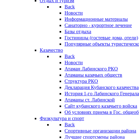
Отдых и туризм
Back
Новости
Информационные материалы
Санаторно - курортное лечение
Базы отдыха
Гостиницы (гостевые дома, отели)
Популярные объекты туристическо
Казачество
Back
Новости
Атаман Лабинского РКО
Атаманы казачьих обществ
Структура РКО
Декларация Кубанского казачества
История 1-го Лабинского Генерала
Атаманы ст. Лабинской
Cайт кубанского казачьего войска
Об условиях приема в Гос. общео
Физкультура и спорт
Back
Спортивные организации района
Лучшие спортсмены района