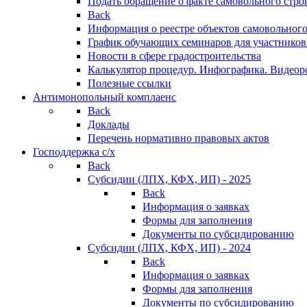
Подать обращение о факте самовольного стро
Back
Информация о реестре объектов самовольного
График обучающих семинаров для участников
Новости в сфере градостроительства
Калькулятор процедур. Инфографика. Видеор
Полезные ссылки
Антимонопольный комплаенс
Back
Доклады
Перечень нормативно правовых актов
Господдержка с/х
Back
Субсидии (ЛПХ, КФХ, ИП) - 2025
Back
Информация о заявках
Формы для заполнения
Документы по субсидированию
Субсидии (ЛПХ, КФХ, ИП) - 2024
Back
Информация о заявках
Формы для заполнения
Документы по субсидированию