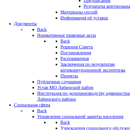
Предписания
Результаты контрольн
Материалы сессий
Информация об уставах
Документы
Back
Нормативные правовые акты
Back
Решения Совета
Постановления
Распоряжения
Заключения по результатам
антикоррупционной экспертизы
Проекты
Публичные слушания
Устав МО Лабинский район
Инструкция по делопроизводству администр
Лабинского района
Социальная сфера
Back
Управление социальной защиты населения
Back
Учреждения социального обслужи