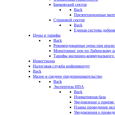
Банковский сектор
Back
Презентационные мате
Страховой сектор
Back
Единая система добро
Цены и тарифы
Back
Рекомендованные цены при реализ
Мониторинг цен по Лабинскому р
Тарифы жилищно-коммунального 
Инвестиции
Налоговая служба информирует
Back
Малое и среднее предпринимательство
Back
Экспертиза НПА
Back
Нормативная база
Уведомление о приеме
Планы проведения эк
Уведомления о провед