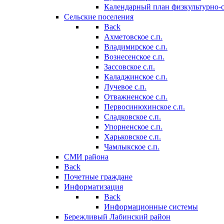
Календарный план физкультурно-
Сельские поселения
Back
Ахметовское с.п.
Владимирское с.п.
Вознесенское с.п.
Зассовское с.п.
Каладжинское с.п.
Лучевое с.п.
Отважненское с.п.
Первосинюхинское с.п.
Сладковское с.п.
Упорненское с.п.
Харьковское с.п.
Чамлыкское с.п.
СМИ района
Back
Почетные граждане
Информатизация
Back
Информационные системы
Бережливый Лабинский район