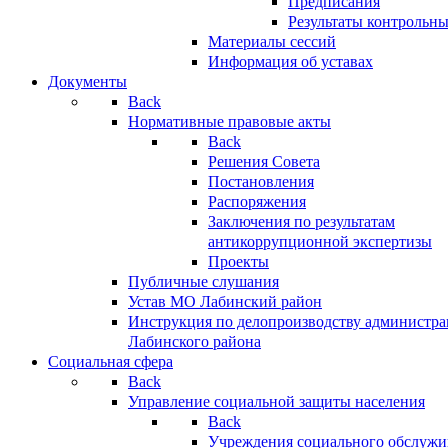
Предписания
Результаты контрольн
Материалы сессий
Информация об уставах
Документы
Back
Нормативные правовые акты
Back
Решения Совета
Постановления
Распоряжения
Заключения по результатам
антикоррупционной экспертизы
Проекты
Публичные слушания
Устав МО Лабинский район
Инструкция по делопроизводству администр
Лабинского района
Социальная сфера
Back
Управление социальной защиты населения
Back
Учреждения социального обслужи