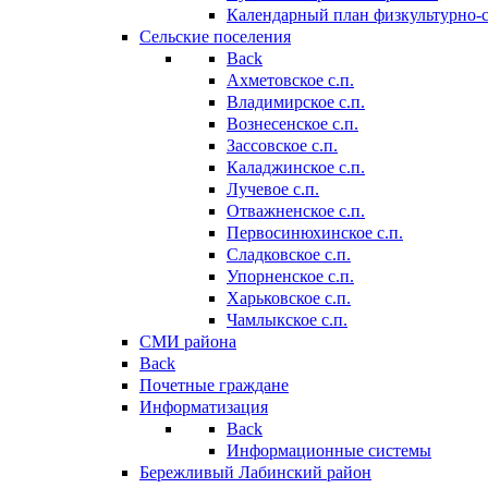
Календарный план физкультурно-
Сельские поселения
Back
Ахметовское с.п.
Владимирское с.п.
Вознесенское с.п.
Зассовское с.п.
Каладжинское с.п.
Лучевое с.п.
Отважненское с.п.
Первосинюхинское с.п.
Сладковское с.п.
Упорненское с.п.
Харьковское с.п.
Чамлыкское с.п.
СМИ района
Back
Почетные граждане
Информатизация
Back
Информационные системы
Бережливый Лабинский район