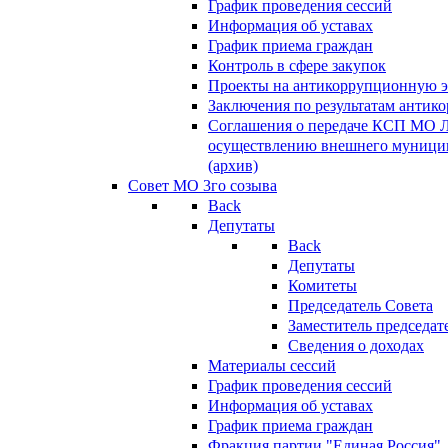
График проведения сессий
Информация об уставах
График приема граждан
Контроль в сфере закупок
Проекты на антикоррупционную э
Заключения по результатам антик
Соглашения о передаче КСП МО 
осуществлению внешнего муницип
(архив)
Совет МО 3го созыва
Back
Депутаты
Back
Депутаты
Комитеты
Председатель Совета
Заместитель председат
Сведения о доходах
Материалы сессий
График проведения сессий
Информация об уставах
График приема граждан
Фракция партии "Единая Россия"