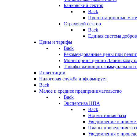
Банковский сектор
Back
Презентационные мате
Страховой сектор
Back
Единая система добро
Цены и тарифы
Back
Рекомендованные цены при реализ
Мониторинг цен по Лабинскому р
Тарифы жилищно-коммунального 
Инвестиции
Налоговая служба информирует
Back
Малое и среднее предпринимательство
Back
Экспертиза НПА
Back
Нормативная база
Уведомление о приеме
Планы проведения эк
Уведомления о провед