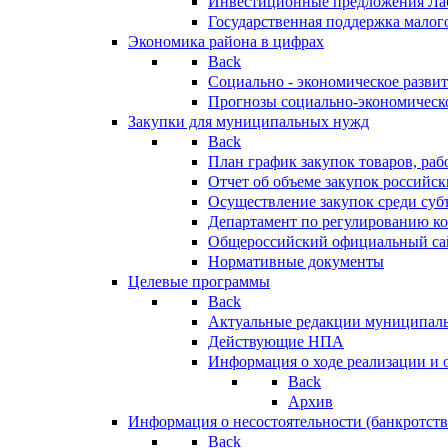
Инвестиционные предложения Ла
Государственная поддержка мало
Экономика района в цифрах
Back
Социально - экономическое разви
Прогнозы социально-экономическо
Закупки для муниципальных нужд
Back
План график закупок товаров, ра
Отчет об объеме закупок российск
Осуществление закупок среди с
Департамент по регулированию ко
Общероссийский официальный сайт
Нормативные документы
Целевые программы
Back
Актуальные редакции муниципал
Действующие НПА
Информация о ходе реализации и
Back
Архив
Информация о несостоятельности (банкротств
Back