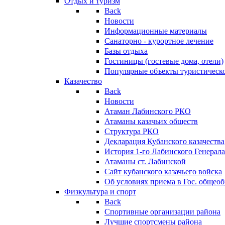
Отдых и туризм
Back
Новости
Информационные материалы
Санаторно - курортное лечение
Базы отдыха
Гостиницы (гостевые дома, отели)
Популярные объекты туристическо
Казачество
Back
Новости
Атаман Лабинского РКО
Атаманы казачьих обществ
Структура РКО
Декларация Кубанского казачества
История 1-го Лабинского Генерала
Атаманы ст. Лабинской
Cайт кубанского казачьего войска
Об условиях приема в Гос. общео
Физкультура и спорт
Back
Спортивные организации района
Лучшие спортсмены района