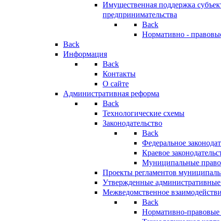
Имущественная поддержка субъект
предпринимательства
Back
Нормативно - правовы
Back
Информация
Back
Контакты
О сайте
Административная реформа
Back
Технологические схемы
Законодательство
Back
Федеральное законодат
Краевое законодательс
Муниципальные право
Проекты регламентов муниципаль
Утвержденные административные
Межведомственное взаимодейств
Back
Нормативно-правовые