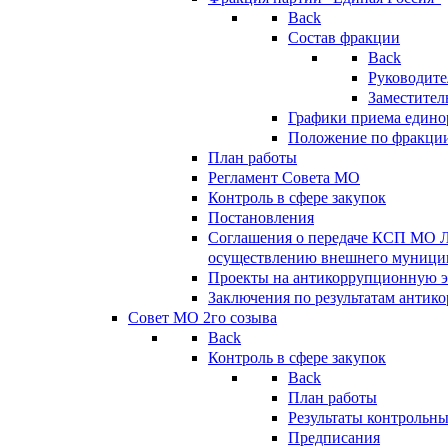
Back
Состав фракции
Back
Руководите
Заместител
Графики приема едино
Положение по фракци
План работы
Регламент Совета МО
Контроль в сфере закупок
Постановления
Соглашения о передаче КСП МО 
осуществлению внешнего муницип
Проекты на антикоррупционную э
Заключения по результатам антик
Совет МО 2го созыва
Back
Контроль в сфере закупок
Back
План работы
Результаты контрольн
Предписания