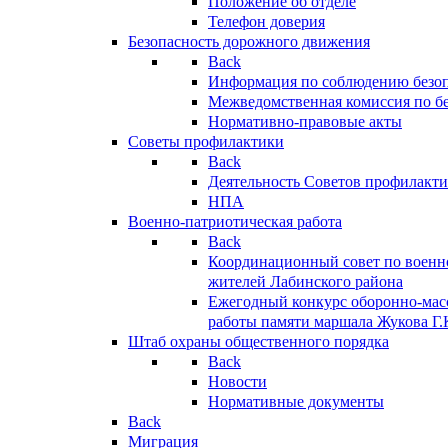
Положение об отделе
Телефон доверия
Безопасность дорожного движения
Back
Информация по соблюдению безо
Межведомственная комиссия по б
Нормативно-правовые акты
Советы профилактики
Back
Деятельность Советов профилакт
НПА
Военно-патриотическая работа
Back
Координационный совет по военн
жителей Лабинского района
Ежегодный конкурс оборонно-мас
работы памяти маршала Жукова Г.
Штаб охраны общественного порядка
Back
Новости
Нормативные документы
Back
Миграция