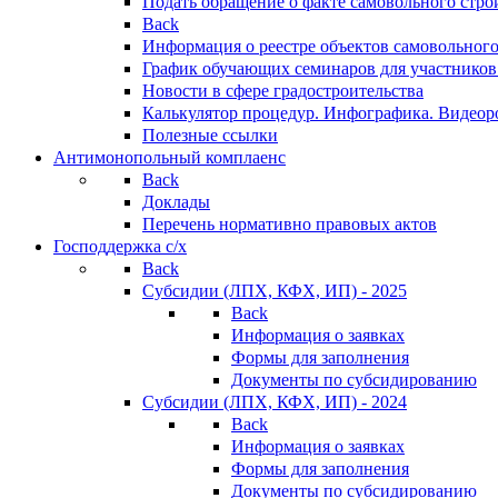
Подать обращение о факте самовольного стро
Back
Информация о реестре объектов самовольного
График обучающих семинаров для участников
Новости в сфере градостроительства
Калькулятор процедур. Инфографика. Видеор
Полезные ссылки
Антимонопольный комплаенс
Back
Доклады
Перечень нормативно правовых актов
Господдержка с/х
Back
Субсидии (ЛПХ, КФХ, ИП) - 2025
Back
Информация о заявках
Формы для заполнения
Документы по субсидированию
Субсидии (ЛПХ, КФХ, ИП) - 2024
Back
Информация о заявках
Формы для заполнения
Документы по субсидированию