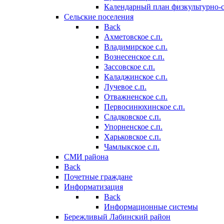
Календарный план физкультурно-
Сельские поселения
Back
Ахметовское с.п.
Владимирское с.п.
Вознесенское с.п.
Зассовское с.п.
Каладжинское с.п.
Лучевое с.п.
Отважненское с.п.
Первосинюхинское с.п.
Сладковское с.п.
Упорненское с.п.
Харьковское с.п.
Чамлыкское с.п.
СМИ района
Back
Почетные граждане
Информатизация
Back
Информационные системы
Бережливый Лабинский район