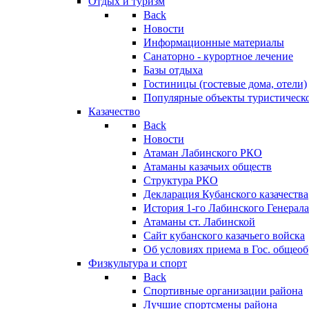
Отдых и туризм
Back
Новости
Информационные материалы
Санаторно - курортное лечение
Базы отдыха
Гостиницы (гостевые дома, отели)
Популярные объекты туристическо
Казачество
Back
Новости
Атаман Лабинского РКО
Атаманы казачьих обществ
Структура РКО
Декларация Кубанского казачества
История 1-го Лабинского Генерала
Атаманы ст. Лабинской
Cайт кубанского казачьего войска
Об условиях приема в Гос. общео
Физкультура и спорт
Back
Спортивные организации района
Лучшие спортсмены района