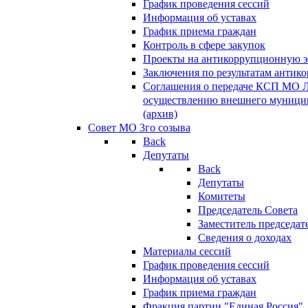
График проведения сессий
Информация об уставах
График приема граждан
Контроль в сфере закупок
Проекты на антикоррупционную э
Заключения по результатам антик
Соглашения о передаче КСП МО 
осуществлению внешнего муницип
(архив)
Совет МО 3го созыва
Back
Депутаты
Back
Депутаты
Комитеты
Председатель Совета
Заместитель председат
Сведения о доходах
Материалы сессий
График проведения сессий
Информация об уставах
График приема граждан
Фракция партии "Единая Россия"