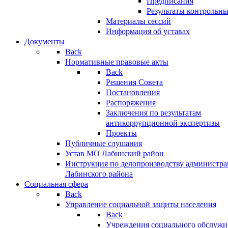
Предписания
Результаты контрольн
Материалы сессий
Информация об уставах
Документы
Back
Нормативные правовые акты
Back
Решения Совета
Постановления
Распоряжения
Заключения по результатам
антикоррупционной экспертизы
Проекты
Публичные слушания
Устав МО Лабинский район
Инструкция по делопроизводству администр
Лабинского района
Социальная сфера
Back
Управление социальной защиты населения
Back
Учреждения социального обслужи