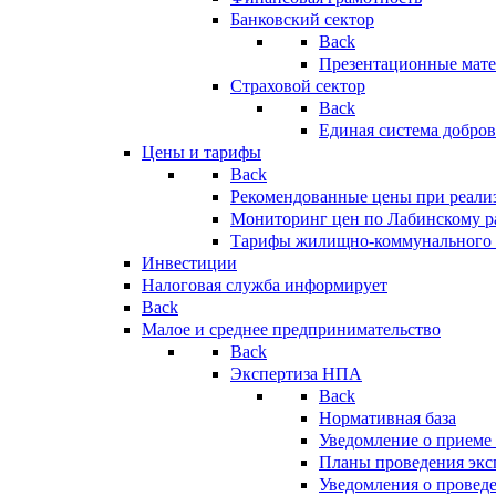
Банковский сектор
Back
Презентационные мате
Страховой сектор
Back
Единая система добро
Цены и тарифы
Back
Рекомендованные цены при реализ
Мониторинг цен по Лабинскому р
Тарифы жилищно-коммунального 
Инвестиции
Налоговая служба информирует
Back
Малое и среднее предпринимательство
Back
Экспертиза НПА
Back
Нормативная база
Уведомление о приеме
Планы проведения эк
Уведомления о провед