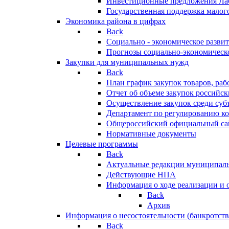
Инвестиционные предложения Ла
Государственная поддержка мало
Экономика района в цифрах
Back
Социально - экономическое разви
Прогнозы социально-экономическо
Закупки для муниципальных нужд
Back
План график закупок товаров, ра
Отчет об объеме закупок российск
Осуществление закупок среди с
Департамент по регулированию ко
Общероссийский официальный сайт
Нормативные документы
Целевые программы
Back
Актуальные редакции муниципал
Действующие НПА
Информация о ходе реализации и
Back
Архив
Информация о несостоятельности (банкротств
Back