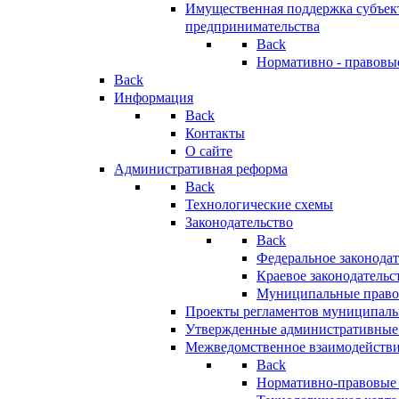
Имущественная поддержка субъект
предпринимательства
Back
Нормативно - правовы
Back
Информация
Back
Контакты
О сайте
Административная реформа
Back
Технологические схемы
Законодательство
Back
Федеральное законодат
Краевое законодательс
Муниципальные право
Проекты регламентов муниципаль
Утвержденные административные
Межведомственное взаимодейств
Back
Нормативно-правовые