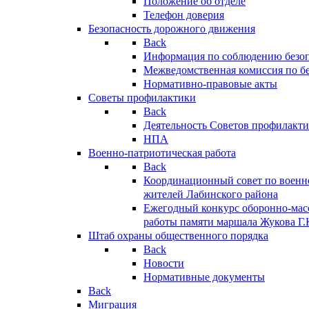
Положение об отделе
Телефон доверия
Безопасность дорожного движения
Back
Информация по соблюдению безо
Межведомственная комиссия по б
Нормативно-правовые акты
Советы профилактики
Back
Деятельность Советов профилакт
НПА
Военно-патриотическая работа
Back
Координационный совет по военн
жителей Лабинского района
Ежегодный конкурс оборонно-мас
работы памяти маршала Жукова Г.
Штаб охраны общественного порядка
Back
Новости
Нормативные документы
Back
Миграция