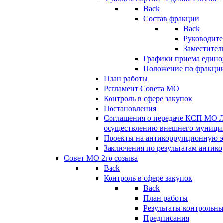
Back
Состав фракции
Back
Руководите
Заместител
Графики приема едино
Положение по фракци
План работы
Регламент Совета МО
Контроль в сфере закупок
Постановления
Соглашения о передаче КСП МО 
осуществлению внешнего муницип
Проекты на антикоррупционную э
Заключения по результатам антик
Совет МО 2го созыва
Back
Контроль в сфере закупок
Back
План работы
Результаты контрольн
Предписания