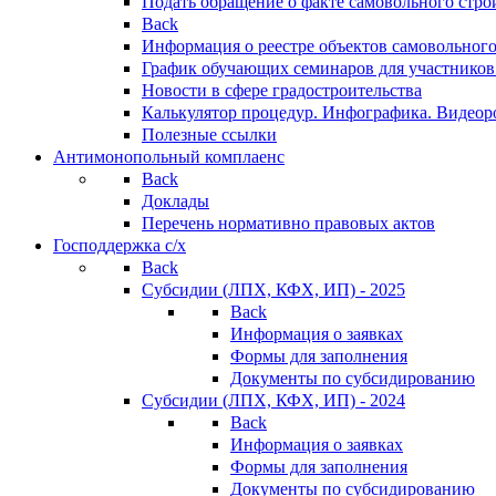
Подать обращение о факте самовольного стро
Back
Информация о реестре объектов самовольного
График обучающих семинаров для участников
Новости в сфере градостроительства
Калькулятор процедур. Инфографика. Видеор
Полезные ссылки
Антимонопольный комплаенс
Back
Доклады
Перечень нормативно правовых актов
Господдержка с/х
Back
Субсидии (ЛПХ, КФХ, ИП) - 2025
Back
Информация о заявках
Формы для заполнения
Документы по субсидированию
Субсидии (ЛПХ, КФХ, ИП) - 2024
Back
Информация о заявках
Формы для заполнения
Документы по субсидированию