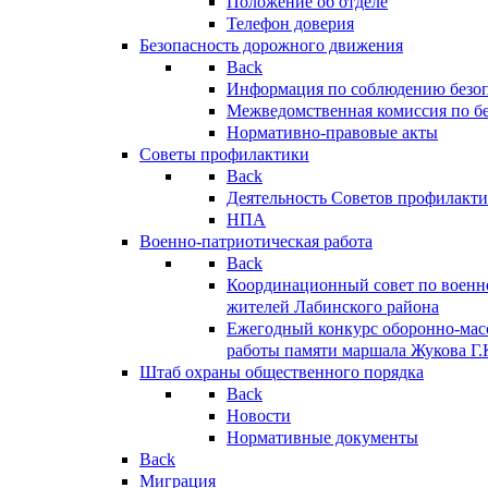
Положение об отделе
Телефон доверия
Безопасность дорожного движения
Back
Информация по соблюдению безо
Межведомственная комиссия по б
Нормативно-правовые акты
Советы профилактики
Back
Деятельность Советов профилакт
НПА
Военно-патриотическая работа
Back
Координационный совет по военн
жителей Лабинского района
Ежегодный конкурс оборонно-мас
работы памяти маршала Жукова Г.
Штаб охраны общественного порядка
Back
Новости
Нормативные документы
Back
Миграция