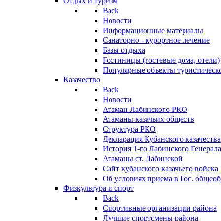
Отдых и туризм
Back
Новости
Информационные материалы
Санаторно - курортное лечение
Базы отдыха
Гостиницы (гостевые дома, отели)
Популярные объекты туристическо
Казачество
Back
Новости
Атаман Лабинского РКО
Атаманы казачьих обществ
Структура РКО
Декларация Кубанского казачества
История 1-го Лабинского Генерала
Атаманы ст. Лабинской
Cайт кубанского казачьего войска
Об условиях приема в Гос. общео
Физкультура и спорт
Back
Спортивные организации района
Лучшие спортсмены района