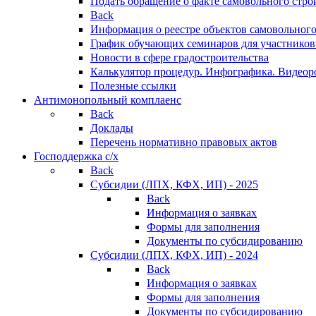
Подать обращение о факте самовольного стро
Back
Информация о реестре объектов самовольного
График обучающих семинаров для участников
Новости в сфере градостроительства
Калькулятор процедур. Инфографика. Видеор
Полезные ссылки
Антимонопольный комплаенс
Back
Доклады
Перечень нормативно правовых актов
Господдержка с/х
Back
Субсидии (ЛПХ, КФХ, ИП) - 2025
Back
Информация о заявках
Формы для заполнения
Документы по субсидированию
Субсидии (ЛПХ, КФХ, ИП) - 2024
Back
Информация о заявках
Формы для заполнения
Документы по субсидированию