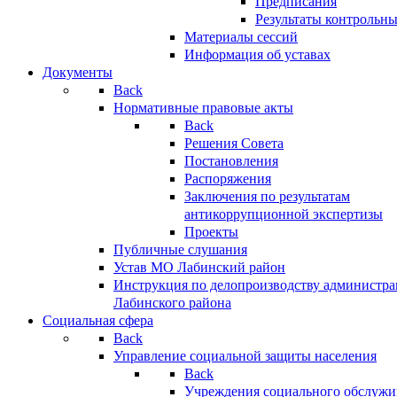
Предписания
Результаты контрольн
Материалы сессий
Информация об уставах
Документы
Back
Нормативные правовые акты
Back
Решения Совета
Постановления
Распоряжения
Заключения по результатам
антикоррупционной экспертизы
Проекты
Публичные слушания
Устав МО Лабинский район
Инструкция по делопроизводству администр
Лабинского района
Социальная сфера
Back
Управление социальной защиты населения
Back
Учреждения социального обслужи