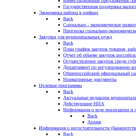
Инвестиционные предложения Ла
Государственная поддержка мало
Экономика района в цифрах
Back
Социально - экономическое разви
Прогнозы социально-экономическо
Закупки для муниципальных нужд
Back
План график закупок товаров, ра
Отчет об объеме закупок российск
Осуществление закупок среди с
Департамент по регулированию ко
Общероссийский официальный сайт
Нормативные документы
Целевые программы
Back
Актуальные редакции муниципал
Действующие НПА
Информация о ходе реализации и
Back
Архив
Информация о несостоятельности (банкротств
Back