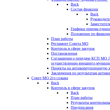
Back
Состав фракции
Back
Руководите
Заместител
Графики приема едино
Положение по фракци
План работы
Регламент Совета МО
Контроль в сфере закупок
Постановления
Соглашения о передаче КСП МО 
осуществлению внешнего муницип
Проекты на антикоррупционную э
Заключения по результатам антик
Совет МО 2го созыва
Back
Контроль в сфере закупок
Back
План работы
Результаты контрольн
Предписания