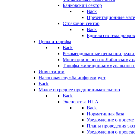
Банковский сектор
Back
Презентационные мате
Страховой сектор
Back
Единая система добро
Цены и тарифы
Back
Рекомендованные цены при реализ
Мониторинг цен по Лабинскому р
Тарифы жилищно-коммунального 
Инвестиции
Налоговая служба информирует
Back
Малое и среднее предпринимательство
Back
Экспертиза НПА
Back
Нормативная база
Уведомление о приеме
Планы проведения эк
Уведомления о провед