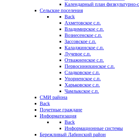
Календарный план физкультурно-
Сельские поселения
Back
Ахметовское с.п.
Владимирское с.п.
Вознесенское с.п.
Зассовское с.п.
Каладжинское с.п.
Лучевое с.п.
Отважненское с.п.
Первосинюхинское с.п.
Сладковское с.п.
Упорненское с.п.
Харьковское с.п.
Чамлыкское с.п.
СМИ района
Back
Почетные граждане
Информатизация
Back
Информационные системы
Бережливый Лабинский район