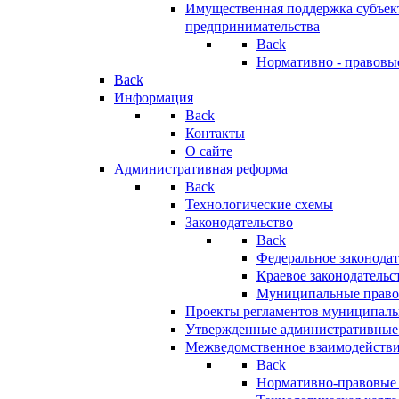
Имущественная поддержка субъект
предпринимательства
Back
Нормативно - правовы
Back
Информация
Back
Контакты
О сайте
Административная реформа
Back
Технологические схемы
Законодательство
Back
Федеральное законодат
Краевое законодательс
Муниципальные право
Проекты регламентов муниципаль
Утвержденные административные
Межведомственное взаимодейств
Back
Нормативно-правовые