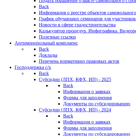
Подать обращение о факте самовольного стро
Back
Информация о реестре объектов самовольного
График обучающих семинаров для участников
Новости в сфере градостроительства
Калькулятор процедур. Инфографика. Видеор
Полезные ссылки
Антимонопольный комплаенс
Back
Доклады
Перечень нормативно правовых актов
Господдержка с/х
Back
Субсидии (ЛПХ, КФХ, ИП) - 2025
Back
Информация о заявках
Формы для заполнения
Документы по субсидированию
Субсидии (ЛПХ, КФХ, ИП) - 2024
Back
Информация о заявках
Формы для заполнения
Документы по субсидированию