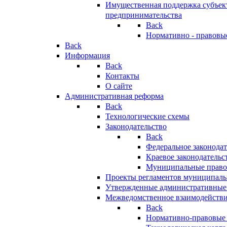
Имущественная поддержка субъект
предпринимательства
Back
Нормативно - правовы
Back
Информация
Back
Контакты
О сайте
Административная реформа
Back
Технологические схемы
Законодательство
Back
Федеральное законодат
Краевое законодательс
Муниципальные право
Проекты регламентов муниципаль
Утвержденные административные
Межведомственное взаимодейств
Back
Нормативно-правовые