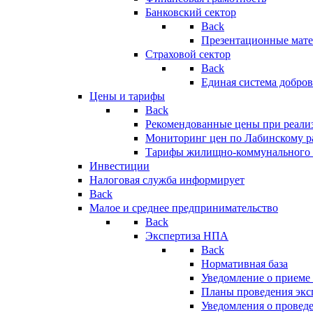
Банковский сектор
Back
Презентационные мате
Страховой сектор
Back
Единая система добро
Цены и тарифы
Back
Рекомендованные цены при реализ
Мониторинг цен по Лабинскому р
Тарифы жилищно-коммунального 
Инвестиции
Налоговая служба информирует
Back
Малое и среднее предпринимательство
Back
Экспертиза НПА
Back
Нормативная база
Уведомление о приеме
Планы проведения эк
Уведомления о провед