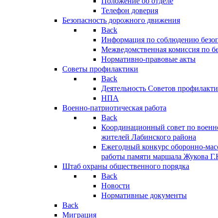
Положение об отделе
Телефон доверия
Безопасность дорожного движения
Back
Информация по соблюдению безо
Межведомственная комиссия по б
Нормативно-правовые акты
Советы профилактики
Back
Деятельность Советов профилакт
НПА
Военно-патриотическая работа
Back
Координационный совет по военн
жителей Лабинского района
Ежегодный конкурс оборонно-мас
работы памяти маршала Жукова Г.
Штаб охраны общественного порядка
Back
Новости
Нормативные документы
Back
Миграция