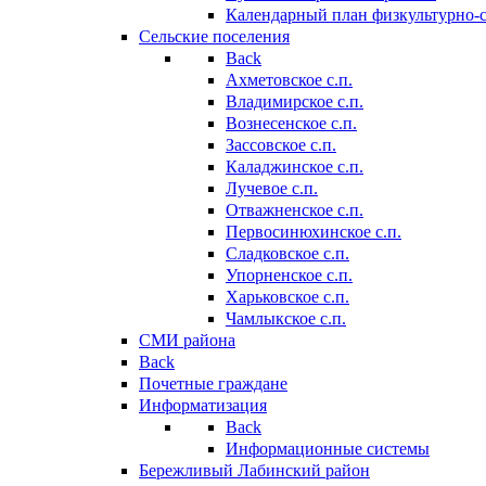
Календарный план физкультурно-
Сельские поселения
Back
Ахметовское с.п.
Владимирское с.п.
Вознесенское с.п.
Зассовское с.п.
Каладжинское с.п.
Лучевое с.п.
Отважненское с.п.
Первосинюхинское с.п.
Сладковское с.п.
Упорненское с.п.
Харьковское с.п.
Чамлыкское с.п.
СМИ района
Back
Почетные граждане
Информатизация
Back
Информационные системы
Бережливый Лабинский район