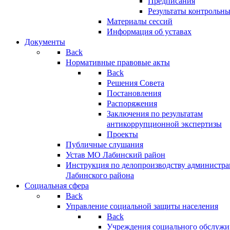
Предписания
Результаты контрольн
Материалы сессий
Информация об уставах
Документы
Back
Нормативные правовые акты
Back
Решения Совета
Постановления
Распоряжения
Заключения по результатам
антикоррупционной экспертизы
Проекты
Публичные слушания
Устав МО Лабинский район
Инструкция по делопроизводству администр
Лабинского района
Социальная сфера
Back
Управление социальной защиты населения
Back
Учреждения социального обслужи