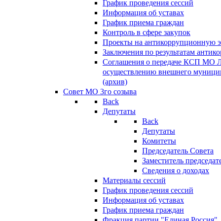
График проведения сессий
Информация об уставах
График приема граждан
Контроль в сфере закупок
Проекты на антикоррупционную э
Заключения по результатам антик
Соглашения о передаче КСП МО 
осуществлению внешнего муницип
(архив)
Совет МО 3го созыва
Back
Депутаты
Back
Депутаты
Комитеты
Председатель Совета
Заместитель председат
Сведения о доходах
Материалы сессий
График проведения сессий
Информация об уставах
График приема граждан
Фракция партии "Единая Россия"