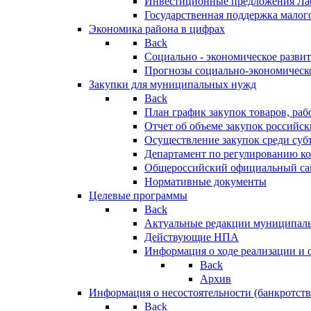
Инвестиционные предложения Ла
Государственная поддержка мало
Экономика района в цифрах
Back
Социально - экономическое разви
Прогнозы социально-экономическо
Закупки для муниципальных нужд
Back
План график закупок товаров, ра
Отчет об объеме закупок российск
Осуществление закупок среди с
Департамент по регулированию ко
Общероссийский официальный сайт
Нормативные документы
Целевые программы
Back
Актуальные редакции муниципал
Действующие НПА
Информация о ходе реализации и
Back
Архив
Информация о несостоятельности (банкротств
Back