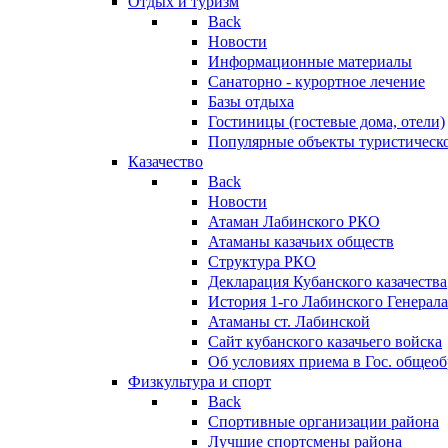
Отдых и туризм
Back
Новости
Информационные материалы
Санаторно - курортное лечение
Базы отдыха
Гостиницы (гостевые дома, отели)
Популярные объекты туристическо
Казачество
Back
Новости
Атаман Лабинского РКО
Атаманы казачьих обществ
Структура РКО
Декларация Кубанского казачества
История 1-го Лабинского Генерала
Атаманы ст. Лабинской
Cайт кубанского казачьего войска
Об условиях приема в Гос. общео
Физкультура и спорт
Back
Спортивные организации района
Лучшие спортсмены района