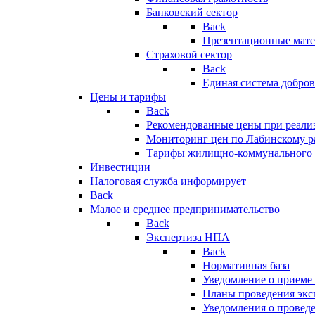
Банковский сектор
Back
Презентационные мате
Страховой сектор
Back
Единая система добро
Цены и тарифы
Back
Рекомендованные цены при реализ
Мониторинг цен по Лабинскому р
Тарифы жилищно-коммунального 
Инвестиции
Налоговая служба информирует
Back
Малое и среднее предпринимательство
Back
Экспертиза НПА
Back
Нормативная база
Уведомление о приеме
Планы проведения эк
Уведомления о провед