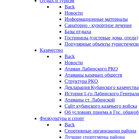
Отдых и туризм
Back
Новости
Информационные материалы
Санаторно - курортное лечение
Базы отдыха
Гостиницы (гостевые дома, отели)
Популярные объекты туристическо
Казачество
Back
Новости
Атаман Лабинского РКО
Атаманы казачьих обществ
Структура РКО
Декларация Кубанского казачества
История 1-го Лабинского Генерала
Атаманы ст. Лабинской
Cайт кубанского казачьего войска
Об условиях приема в Гос. общео
Физкультура и спорт
Back
Спортивные организации района
Лучшие спортсмены района