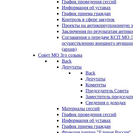
График проведения сессий
Информация об уставах
График приема граждан
Контроль в сфере закупок
Проекты на антикоррупционную э
Заключения по результатам антик
Соглашения о передаче КСП МО 
осуществлению внешнего муницип
(архив)
Совет МО 3го созыва
Back
Депутаты
Back
Депутаты
Комитеты
Председатель Совета
Заместитель председат
Сведения о доходах
Материалы сессий
График проведения сессий
Информация об уставах
График приема граждан
Фракция партии "Единая Россия"