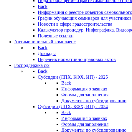
Подать обращение о факте самовольного стро
Back
Информация о реестре объектов самовольного
График обучающих семинаров для участников
Новости в сфере градостроительства
Калькулятор процедур. Инфографика. Видеор
Полезные ссылки
Антимонопольный комплаенс
Back
Доклады
Перечень нормативно правовых актов
Господдержка с/х
Back
Субсидии (ЛПХ, КФХ, ИП) - 2025
Back
Информация о заявках
Формы для заполнения
Документы по субсидированию
Субсидии (ЛПХ, КФХ, ИП) - 2024
Back
Информация о заявках
Формы для заполнения
Документы по субсидированию