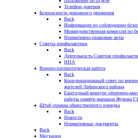
Положение об отделе
Телефон доверия
Безопасность дорожного движения
Back
Информация по соблюдению безо
Межведомственная комиссия по б
Нормативно-правовые акты
Советы профилактики
Back
Деятельность Советов профилакт
НПА
Военно-патриотическая работа
Back
Координационный совет по военн
жителей Лабинского района
Ежегодный конкурс оборонно-мас
работы памяти маршала Жукова Г.
Штаб охраны общественного порядка
Back
Новости
Нормативные документы
Back
Миграция