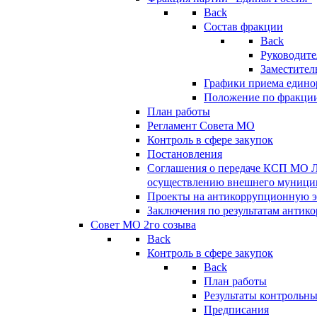
Back
Состав фракции
Back
Руководите
Заместител
Графики приема едино
Положение по фракци
План работы
Регламент Совета МО
Контроль в сфере закупок
Постановления
Соглашения о передаче КСП МО 
осуществлению внешнего муницип
Проекты на антикоррупционную э
Заключения по результатам антик
Совет МО 2го созыва
Back
Контроль в сфере закупок
Back
План работы
Результаты контрольн
Предписания