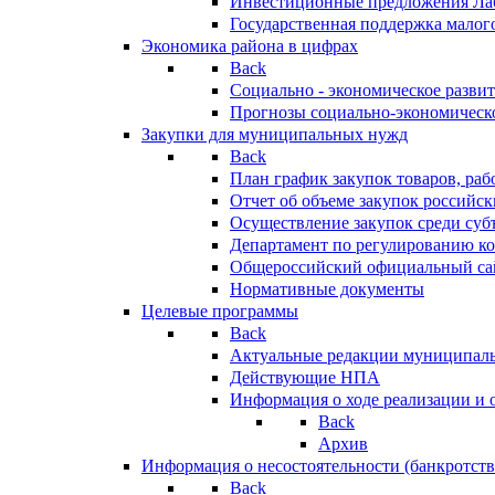
Инвестиционные предложения Ла
Государственная поддержка мало
Экономика района в цифрах
Back
Социально - экономическое разви
Прогнозы социально-экономическо
Закупки для муниципальных нужд
Back
План график закупок товаров, ра
Отчет об объеме закупок российск
Осуществление закупок среди с
Департамент по регулированию ко
Общероссийский официальный сайт
Нормативные документы
Целевые программы
Back
Актуальные редакции муниципал
Действующие НПА
Информация о ходе реализации и
Back
Архив
Информация о несостоятельности (банкротств
Back