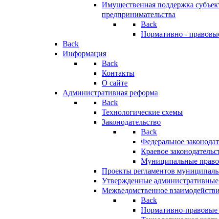
Имущественная поддержка субъект
предпринимательства
Back
Нормативно - правовы
Back
Информация
Back
Контакты
О сайте
Административная реформа
Back
Технологические схемы
Законодательство
Back
Федеральное законодат
Краевое законодательс
Муниципальные право
Проекты регламентов муниципаль
Утвержденные административные
Межведомственное взаимодейств
Back
Нормативно-правовые