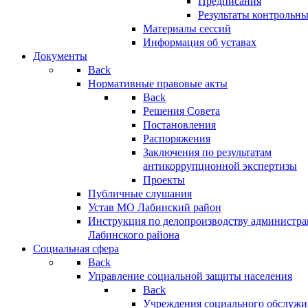
Предписания
Результаты контрольн
Материалы сессий
Информация об уставах
Документы
Back
Нормативные правовые акты
Back
Решения Совета
Постановления
Распоряжения
Заключения по результатам
антикоррупционной экспертизы
Проекты
Публичные слушания
Устав МО Лабинский район
Инструкция по делопроизводству администр
Лабинского района
Социальная сфера
Back
Управление социальной защиты населения
Back
Учреждения социального обслужи