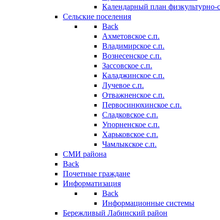
Календарный план физкультурно-
Сельские поселения
Back
Ахметовское с.п.
Владимирское с.п.
Вознесенское с.п.
Зассовское с.п.
Каладжинское с.п.
Лучевое с.п.
Отважненское с.п.
Первосинюхинское с.п.
Сладковское с.п.
Упорненское с.п.
Харьковское с.п.
Чамлыкское с.п.
СМИ района
Back
Почетные граждане
Информатизация
Back
Информационные системы
Бережливый Лабинский район