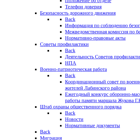
Положение об отделе
Телефон доверия
Безопасность дорожного движения
Back
Информация по соблюдению безо
Межведомственная комиссия по б
Нормативно-правовые акты
Советы профилактики
Back
Деятельность Советов профилакт
НПА
Военно-патриотическая работа
Back
Координационный совет по военн
жителей Лабинского района
Ежегодный конкурс оборонно-мас
работы памяти маршала Жукова Г.
Штаб охраны общественного порядка
Back
Новости
Нормативные документы
Back
Миграция