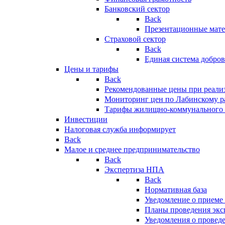
Банковский сектор
Back
Презентационные мате
Страховой сектор
Back
Единая система добро
Цены и тарифы
Back
Рекомендованные цены при реализ
Мониторинг цен по Лабинскому р
Тарифы жилищно-коммунального 
Инвестиции
Налоговая служба информирует
Back
Малое и среднее предпринимательство
Back
Экспертиза НПА
Back
Нормативная база
Уведомление о приеме
Планы проведения эк
Уведомления о провед