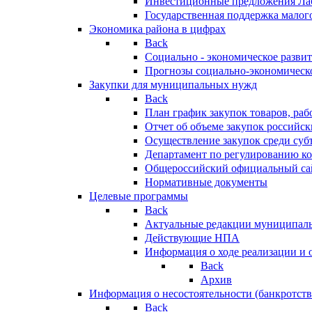
Инвестиционные предложения Ла
Государственная поддержка мало
Экономика района в цифрах
Back
Социально - экономическое разви
Прогнозы социально-экономическо
Закупки для муниципальных нужд
Back
План график закупок товаров, ра
Отчет об объеме закупок российск
Осуществление закупок среди с
Департамент по регулированию ко
Общероссийский официальный сайт
Нормативные документы
Целевые программы
Back
Актуальные редакции муниципал
Действующие НПА
Информация о ходе реализации и
Back
Архив
Информация о несостоятельности (банкротств
Back