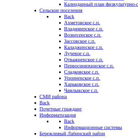
Календарный план физкультурно-
Сельские поселения
Back
Ахметовское с.п.
Владимирское с.п.
Вознесенское с.п.
Зассовское с.п.
Каладжинское с.п.
Лучевое с.п.
Отважненское с.п.
Первосинюхинское с.п.
Сладковское с.п.
Упорненское с.п.
Харьковское с.п.
Чамлыкское с.п.
СМИ района
Back
Почетные граждане
Информатизация
Back
Информационные системы
Бережливый Лабинский район