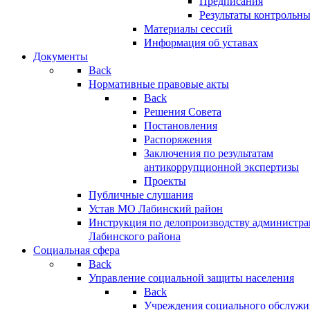
Предписания
Результаты контрольн
Материалы сессий
Информация об уставах
Документы
Back
Нормативные правовые акты
Back
Решения Совета
Постановления
Распоряжения
Заключения по результатам
антикоррупционной экспертизы
Проекты
Публичные слушания
Устав МО Лабинский район
Инструкция по делопроизводству администр
Лабинского района
Социальная сфера
Back
Управление социальной защиты населения
Back
Учреждения социального обслужи