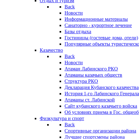
Отдых и туризм
Back
Новости
Информационные материалы
Санаторно - курортное лечение
Базы отдыха
Гостиницы (гостевые дома, отели)
Популярные объекты туристическо
Казачество
Back
Новости
Атаман Лабинского РКО
Атаманы казачьих обществ
Структура РКО
Декларация Кубанского казачества
История 1-го Лабинского Генерала
Атаманы ст. Лабинской
Cайт кубанского казачьего войска
Об условиях приема в Гос. общео
Физкультура и спорт
Back
Спортивные организации района
Лучшие спортсмены района