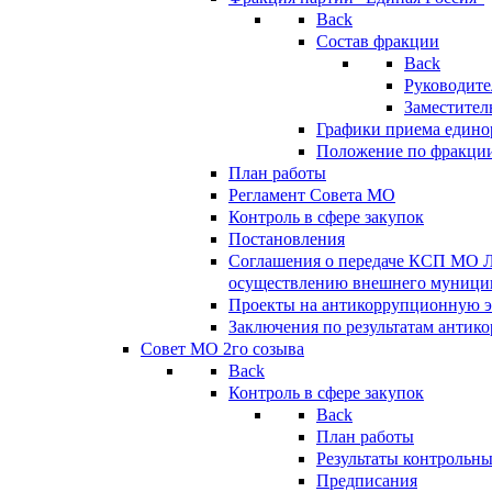
Back
Состав фракции
Back
Руководите
Заместител
Графики приема едино
Положение по фракци
План работы
Регламент Совета МО
Контроль в сфере закупок
Постановления
Соглашения о передаче КСП МО 
осуществлению внешнего муницип
Проекты на антикоррупционную э
Заключения по результатам антик
Совет МО 2го созыва
Back
Контроль в сфере закупок
Back
План работы
Результаты контрольн
Предписания