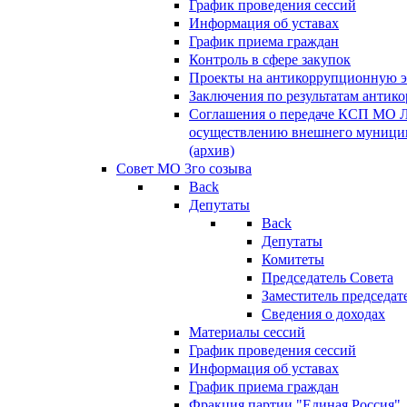
График проведения сессий
Информация об уставах
График приема граждан
Контроль в сфере закупок
Проекты на антикоррупционную э
Заключения по результатам антик
Соглашения о передаче КСП МО 
осуществлению внешнего муницип
(архив)
Совет МО 3го созыва
Back
Депутаты
Back
Депутаты
Комитеты
Председатель Совета
Заместитель председат
Сведения о доходах
Материалы сессий
График проведения сессий
Информация об уставах
График приема граждан
Фракция партии "Единая Россия"