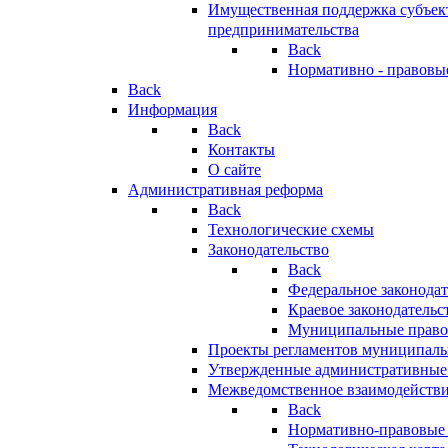
Имущественная поддержка субъект
предпринимательства
Back
Нормативно - правовы
Back
Информация
Back
Контакты
О сайте
Административная реформа
Back
Технологические схемы
Законодательство
Back
Федеральное законодат
Краевое законодательс
Муниципальные право
Проекты регламентов муниципаль
Утвержденные административные
Межведомственное взаимодейств
Back
Нормативно-правовые