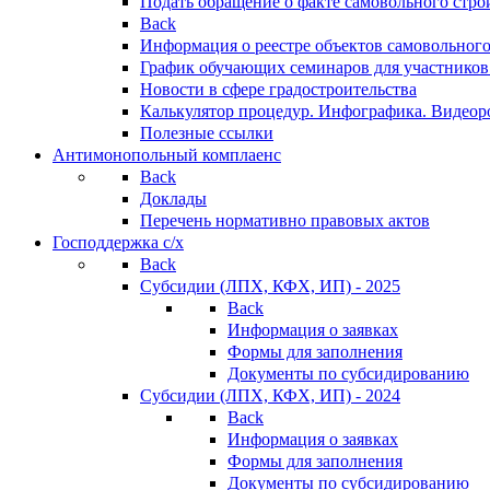
Подать обращение о факте самовольного стро
Back
Информация о реестре объектов самовольного
График обучающих семинаров для участников
Новости в сфере градостроительства
Калькулятор процедур. Инфографика. Видеор
Полезные ссылки
Антимонопольный комплаенс
Back
Доклады
Перечень нормативно правовых актов
Господдержка с/х
Back
Субсидии (ЛПХ, КФХ, ИП) - 2025
Back
Информация о заявках
Формы для заполнения
Документы по субсидированию
Субсидии (ЛПХ, КФХ, ИП) - 2024
Back
Информация о заявках
Формы для заполнения
Документы по субсидированию