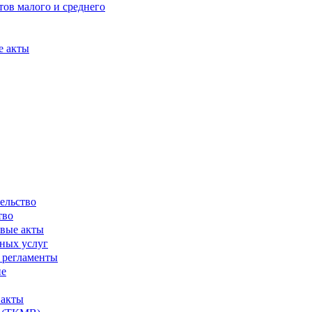
ов малого и среднего
е акты
ельство
тво
вые акты
ных услуг
 регламенты
ие
 акты