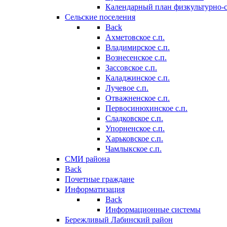
Календарный план физкультурно-
Сельские поселения
Back
Ахметовское с.п.
Владимирское с.п.
Вознесенское с.п.
Зассовское с.п.
Каладжинское с.п.
Лучевое с.п.
Отважненское с.п.
Первосинюхинское с.п.
Сладковское с.п.
Упорненское с.п.
Харьковское с.п.
Чамлыкское с.п.
СМИ района
Back
Почетные граждане
Информатизация
Back
Информационные системы
Бережливый Лабинский район