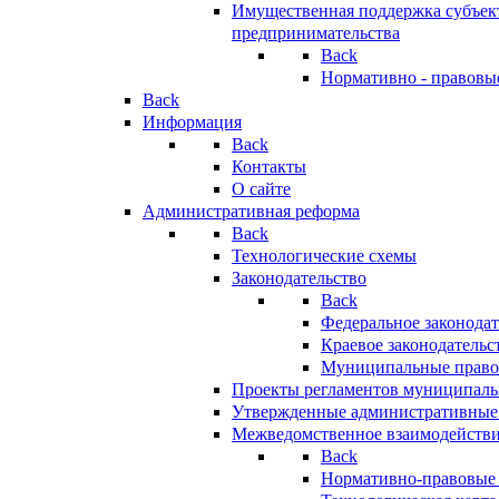
Имущественная поддержка субъект
предпринимательства
Back
Нормативно - правовы
Back
Информация
Back
Контакты
О сайте
Административная реформа
Back
Технологические схемы
Законодательство
Back
Федеральное законодат
Краевое законодательс
Муниципальные право
Проекты регламентов муниципаль
Утвержденные административные
Межведомственное взаимодейств
Back
Нормативно-правовые