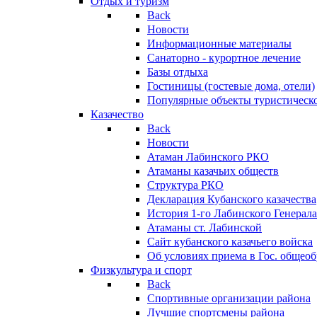
Отдых и туризм
Back
Новости
Информационные материалы
Санаторно - курортное лечение
Базы отдыха
Гостиницы (гостевые дома, отели)
Популярные объекты туристическо
Казачество
Back
Новости
Атаман Лабинского РКО
Атаманы казачьих обществ
Структура РКО
Декларация Кубанского казачества
История 1-го Лабинского Генерала
Атаманы ст. Лабинской
Cайт кубанского казачьего войска
Об условиях приема в Гос. общео
Физкультура и спорт
Back
Спортивные организации района
Лучшие спортсмены района