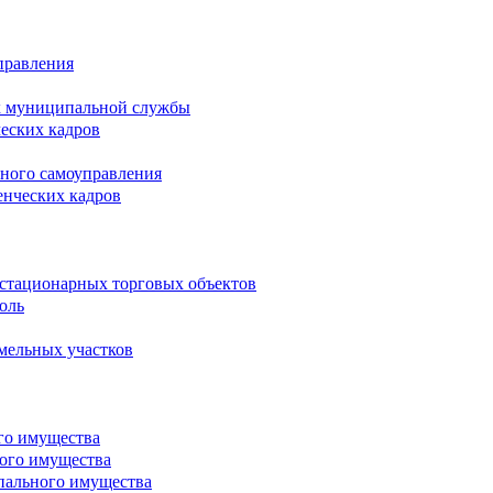
правления
х муниципальной службы
ческих кадров
тного самоуправления
енческих кадров
естационарных торговых объектов
оль
мельных участков
го имущества
ого имущества
пального имущества