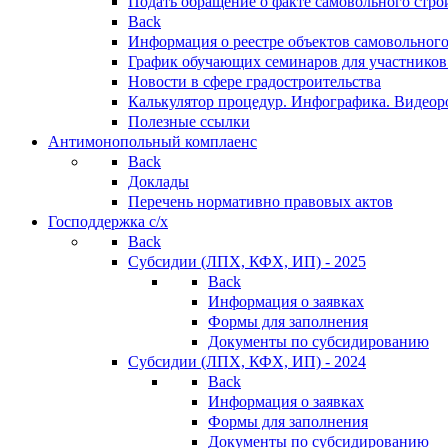
Подать обращение о факте самовольного стро
Back
Информация о реестре объектов самовольного
График обучающих семинаров для участников
Новости в сфере градостроительства
Калькулятор процедур. Инфографика. Видеор
Полезные ссылки
Антимонопольный комплаенс
Back
Доклады
Перечень нормативно правовых актов
Господдержка с/х
Back
Субсидии (ЛПХ, КФХ, ИП) - 2025
Back
Информация о заявках
Формы для заполнения
Документы по субсидированию
Субсидии (ЛПХ, КФХ, ИП) - 2024
Back
Информация о заявках
Формы для заполнения
Документы по субсидированию