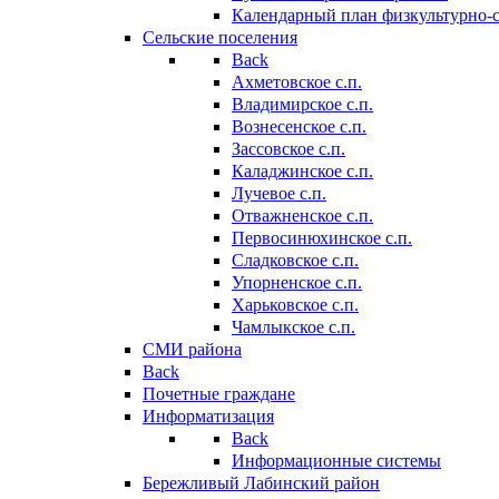
Календарный план физкультурно-
Сельские поселения
Back
Ахметовское с.п.
Владимирское с.п.
Вознесенское с.п.
Зассовское с.п.
Каладжинское с.п.
Лучевое с.п.
Отважненское с.п.
Первосинюхинское с.п.
Сладковское с.п.
Упорненское с.п.
Харьковское с.п.
Чамлыкское с.п.
СМИ района
Back
Почетные граждане
Информатизация
Back
Информационные системы
Бережливый Лабинский район