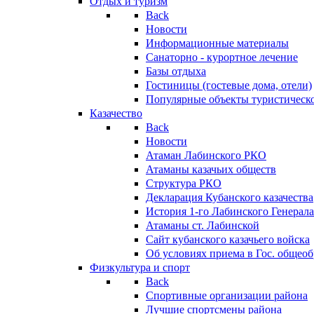
Отдых и туризм
Back
Новости
Информационные материалы
Санаторно - курортное лечение
Базы отдыха
Гостиницы (гостевые дома, отели)
Популярные объекты туристическо
Казачество
Back
Новости
Атаман Лабинского РКО
Атаманы казачьих обществ
Структура РКО
Декларация Кубанского казачества
История 1-го Лабинского Генерала
Атаманы ст. Лабинской
Cайт кубанского казачьего войска
Об условиях приема в Гос. общео
Физкультура и спорт
Back
Спортивные организации района
Лучшие спортсмены района