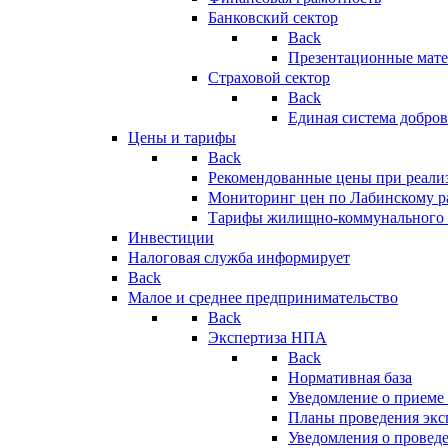
Банковский сектор
Back
Презентационные мате
Страховой сектор
Back
Единая система добро
Цены и тарифы
Back
Рекомендованные цены при реализ
Мониторинг цен по Лабинскому р
Тарифы жилищно-коммунального 
Инвестиции
Налоговая служба информирует
Back
Малое и среднее предпринимательство
Back
Экспертиза НПА
Back
Нормативная база
Уведомление о приеме
Планы проведения эк
Уведомления о провед