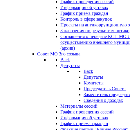
График проведения сессий
Информация об уставах
График приема граждан
Контроль в сфере закупок
Проекты на антикоррупционную э
Заключения по результатам антик
Соглашения о передаче КСП МО 
осуществлению внешнего муницип
(архив)
Совет МО 3го созыва
Back
Депутаты
Back
Депутаты
Комитеты
Председатель Совета
Заместитель председат
Сведения о доходах
Материалы сессий
График проведения сессий
Информация об уставах
График приема граждан
Фракция партии "Единая Россия"