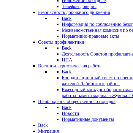
Положение об отделе
Телефон доверия
Безопасность дорожного движения
Back
Информация по соблюдению безо
Межведомственная комиссия по б
Нормативно-правовые акты
Советы профилактики
Back
Деятельность Советов профилакт
НПА
Военно-патриотическая работа
Back
Координационный совет по военн
жителей Лабинского района
Ежегодный конкурс оборонно-мас
работы памяти маршала Жукова Г.
Штаб охраны общественного порядка
Back
Новости
Нормативные документы
Back
Миграция