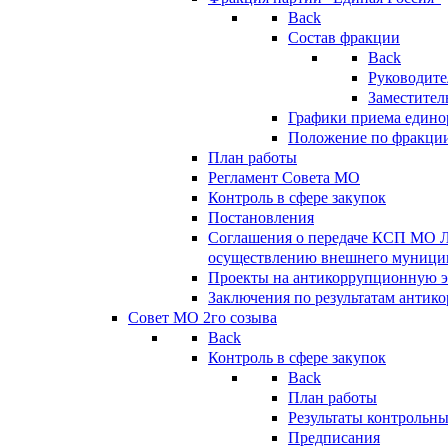
Back
Состав фракции
Back
Руководите
Заместител
Графики приема едино
Положение по фракци
План работы
Регламент Совета МО
Контроль в сфере закупок
Постановления
Соглашения о передаче КСП МО 
осуществлению внешнего муницип
Проекты на антикоррупционную э
Заключения по результатам антик
Совет МО 2го созыва
Back
Контроль в сфере закупок
Back
План работы
Результаты контрольн
Предписания