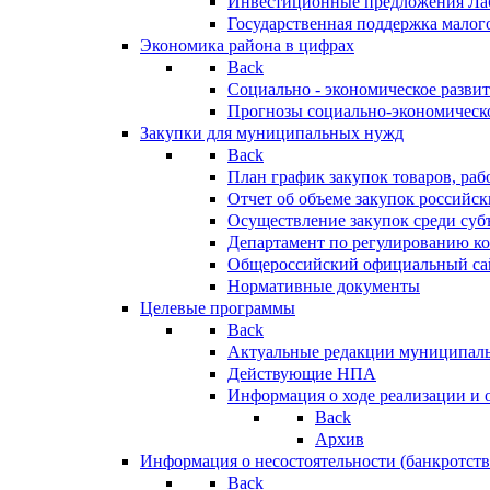
Инвестиционные предложения Ла
Государственная поддержка мало
Экономика района в цифрах
Back
Социально - экономическое разви
Прогнозы социально-экономическо
Закупки для муниципальных нужд
Back
План график закупок товаров, ра
Отчет об объеме закупок российск
Осуществление закупок среди с
Департамент по регулированию ко
Общероссийский официальный сайт
Нормативные документы
Целевые программы
Back
Актуальные редакции муниципал
Действующие НПА
Информация о ходе реализации и
Back
Архив
Информация о несостоятельности (банкротств
Back