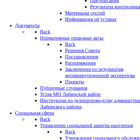
Предписания
Результаты контрольн
Материалы сессий
Информация об уставах
Документы
Back
Нормативные правовые акты
Back
Решения Совета
Постановления
Распоряжения
Заключения по результатам
антикоррупционной экспертизы
Проекты
Публичные слушания
Устав МО Лабинский район
Инструкция по делопроизводству администр
Лабинского района
Социальная сфера
Back
Управление социальной защиты населения
Back
Учреждения социального обслужи