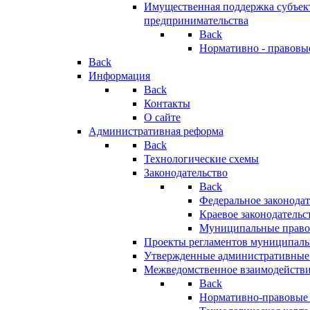
Имущественная поддержка субъект
предпринимательства
Back
Нормативно - правовы
Back
Информация
Back
Контакты
О сайте
Административная реформа
Back
Технологические схемы
Законодательство
Back
Федеральное законодат
Краевое законодательс
Муниципальные право
Проекты регламентов муниципаль
Утвержденные административные
Межведомственное взаимодейств
Back
Нормативно-правовые