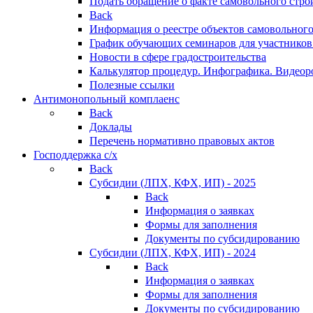
Подать обращение о факте самовольного стро
Back
Информация о реестре объектов самовольного
График обучающих семинаров для участников
Новости в сфере градостроительства
Калькулятор процедур. Инфографика. Видеор
Полезные ссылки
Антимонопольный комплаенс
Back
Доклады
Перечень нормативно правовых актов
Господдержка с/х
Back
Субсидии (ЛПХ, КФХ, ИП) - 2025
Back
Информация о заявках
Формы для заполнения
Документы по субсидированию
Субсидии (ЛПХ, КФХ, ИП) - 2024
Back
Информация о заявках
Формы для заполнения
Документы по субсидированию