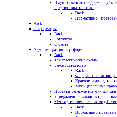
Имущественная поддержка субъект
предпринимательства
Back
Нормативно - правовы
Back
Информация
Back
Контакты
О сайте
Административная реформа
Back
Технологические схемы
Законодательство
Back
Федеральное законодат
Краевое законодательс
Муниципальные право
Проекты регламентов муниципаль
Утвержденные административные
Межведомственное взаимодейств
Back
Нормативно-правовые