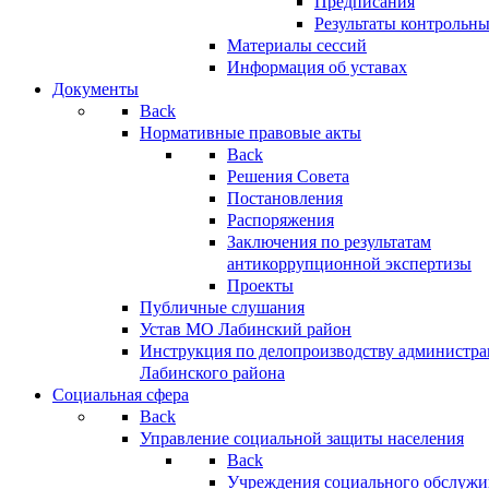
Предписания
Результаты контрольн
Материалы сессий
Информация об уставах
Документы
Back
Нормативные правовые акты
Back
Решения Совета
Постановления
Распоряжения
Заключения по результатам
антикоррупционной экспертизы
Проекты
Публичные слушания
Устав МО Лабинский район
Инструкция по делопроизводству администр
Лабинского района
Социальная сфера
Back
Управление социальной защиты населения
Back
Учреждения социального обслужи