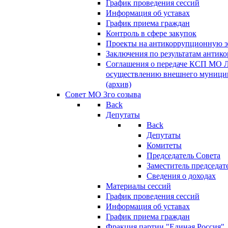
График проведения сессий
Информация об уставах
График приема граждан
Контроль в сфере закупок
Проекты на антикоррупционную э
Заключения по результатам антик
Соглашения о передаче КСП МО 
осуществлению внешнего муницип
(архив)
Совет МО 3го созыва
Back
Депутаты
Back
Депутаты
Комитеты
Председатель Совета
Заместитель председат
Сведения о доходах
Материалы сессий
График проведения сессий
Информация об уставах
График приема граждан
Фракция партии "Единая Россия"