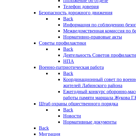
Положение об отделе
Телефон доверия
Безопасность дорожного движения
Back
Информация по соблюдению безо
Межведомственная комиссия по б
Нормативно-правовые акты
Советы профилактики
Back
Деятельность Советов профилакт
НПА
Военно-патриотическая работа
Back
Координационный совет по военн
жителей Лабинского района
Ежегодный конкурс оборонно-мас
работы памяти маршала Жукова Г.
Штаб охраны общественного порядка
Back
Новости
Нормативные документы
Back
Миграция