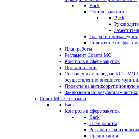
Back
Состав фракции
Back
Руководите
Заместител
Графики приема едино
Положение по фракци
План работы
Регламент Совета МО
Контроль в сфере закупок
Постановления
Соглашения о передаче КСП МО 
осуществлению внешнего муницип
Проекты на антикоррупционную э
Заключения по результатам антик
Совет МО 2го созыва
Back
Контроль в сфере закупок
Back
План работы
Результаты контрольн
Предписания