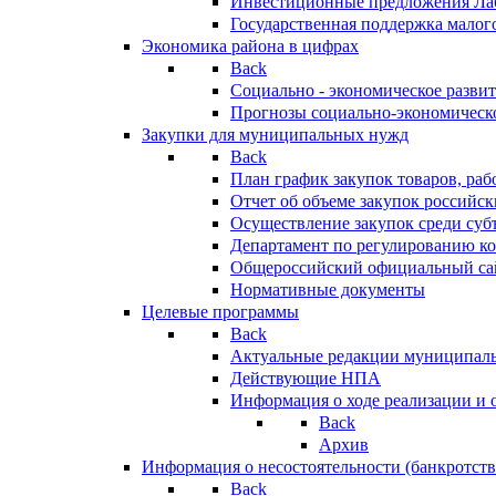
Инвестиционные предложения Ла
Государственная поддержка мало
Экономика района в цифрах
Back
Социально - экономическое разви
Прогнозы социально-экономическо
Закупки для муниципальных нужд
Back
План график закупок товаров, ра
Отчет об объеме закупок российск
Осуществление закупок среди с
Департамент по регулированию ко
Общероссийский официальный сайт
Нормативные документы
Целевые программы
Back
Актуальные редакции муниципал
Действующие НПА
Информация о ходе реализации и
Back
Архив
Информация о несостоятельности (банкротств
Back