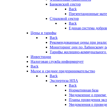
Банковский сектор
Back
Презентационные мате
Страховой сектор
Back
Единая система добро
Цены и тарифы
Back
Рекомендованные цены при реализ
Мониторинг цен по Лабинскому р
Тарифы жилищно-коммунального 
Инвестиции
Налоговая служба информирует
Back
Малое и среднее предпринимательство
Back
Экспертиза НПА
Back
Нормативная база
Уведомление о приеме
Планы проведения эк
Уведомления о провед