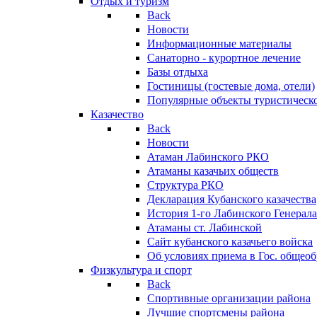
Отдых и туризм
Back
Новости
Информационные материалы
Санаторно - курортное лечение
Базы отдыха
Гостиницы (гостевые дома, отели)
Популярные объекты туристическо
Казачество
Back
Новости
Атаман Лабинского РКО
Атаманы казачьих обществ
Структура РКО
Декларация Кубанского казачества
История 1-го Лабинского Генерала
Атаманы ст. Лабинской
Cайт кубанского казачьего войска
Об условиях приема в Гос. общео
Физкультура и спорт
Back
Спортивные организации района
Лучшие спортсмены района