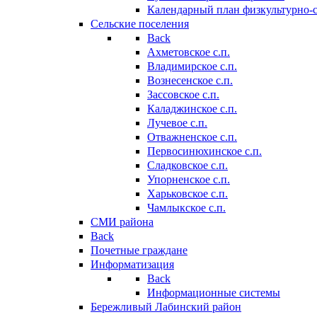
Календарный план физкультурно-
Сельские поселения
Back
Ахметовское с.п.
Владимирское с.п.
Вознесенское с.п.
Зассовское с.п.
Каладжинское с.п.
Лучевое с.п.
Отважненское с.п.
Первосинюхинское с.п.
Сладковское с.п.
Упорненское с.п.
Харьковское с.п.
Чамлыкское с.п.
СМИ района
Back
Почетные граждане
Информатизация
Back
Информационные системы
Бережливый Лабинский район