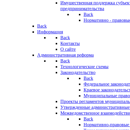
Имущественная поддержка субъект
предпринимательства
Back
Нормативно - правовы
Back
Информация
Back
Контакты
О сайте
Административная реформа
Back
Технологические схемы
Законодательство
Back
Федеральное законодат
Краевое законодательс
Муниципальные право
Проекты регламентов муниципаль
Утвержденные административные
Межведомственное взаимодейств
Back
Нормативно-правовые