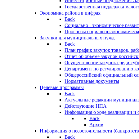
Инвестиционные предложения Ла
Государственная поддержка мало
Экономика района в цифрах
Back
Социально - экономическое разви
Прогнозы социально-экономическо
Закупки для муниципальных нужд
Back
План график закупок товаров, ра
Отчет об объеме закупок российск
Осуществление закупок среди с
Департамент по регулированию ко
Общероссийский официальный сайт
Нормативные документы
Целевые программы
Back
Актуальные редакции муниципал
Действующие НПА
Информация о ходе реализации и
Back
Архив
Информация о несостоятельности (банкротств
Back