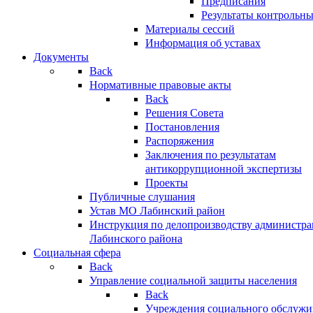
Предписания
Результаты контрольн
Материалы сессий
Информация об уставах
Документы
Back
Нормативные правовые акты
Back
Решения Совета
Постановления
Распоряжения
Заключения по результатам
антикоррупционной экспертизы
Проекты
Публичные слушания
Устав МО Лабинский район
Инструкция по делопроизводству администр
Лабинского района
Социальная сфера
Back
Управление социальной защиты населения
Back
Учреждения социального обслужи