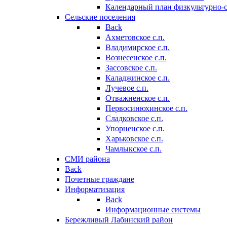
Календарный план физкультурно-
Сельские поселения
Back
Ахметовское с.п.
Владимирское с.п.
Вознесенское с.п.
Зассовское с.п.
Каладжинское с.п.
Лучевое с.п.
Отважненское с.п.
Первосинюхинское с.п.
Сладковское с.п.
Упорненское с.п.
Харьковское с.п.
Чамлыкское с.п.
СМИ района
Back
Почетные граждане
Информатизация
Back
Информационные системы
Бережливый Лабинский район