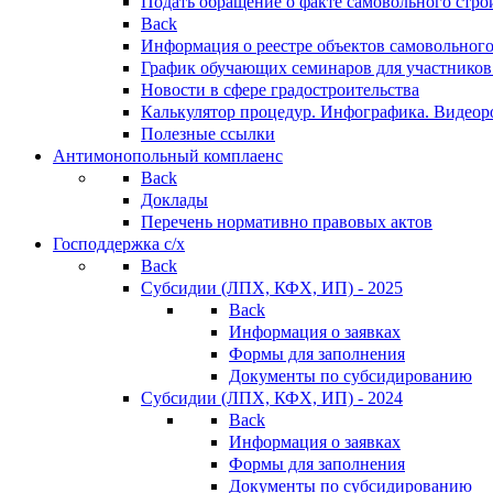
Подать обращение о факте самовольного стро
Back
Информация о реестре объектов самовольного
График обучающих семинаров для участников
Новости в сфере градостроительства
Калькулятор процедур. Инфографика. Видеор
Полезные ссылки
Антимонопольный комплаенс
Back
Доклады
Перечень нормативно правовых актов
Господдержка с/х
Back
Субсидии (ЛПХ, КФХ, ИП) - 2025
Back
Информация о заявках
Формы для заполнения
Документы по субсидированию
Субсидии (ЛПХ, КФХ, ИП) - 2024
Back
Информация о заявках
Формы для заполнения
Документы по субсидированию