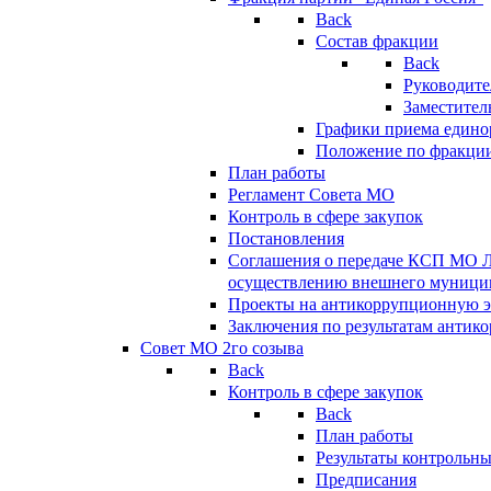
Back
Состав фракции
Back
Руководите
Заместител
Графики приема едино
Положение по фракци
План работы
Регламент Совета МО
Контроль в сфере закупок
Постановления
Соглашения о передаче КСП МО 
осуществлению внешнего муницип
Проекты на антикоррупционную э
Заключения по результатам антик
Совет МО 2го созыва
Back
Контроль в сфере закупок
Back
План работы
Результаты контрольн
Предписания