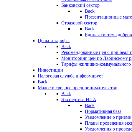
Банковский сектор
Back
Презентационные мате
Страховой сектор
Back
Единая система добро
Цены и тарифы
Back
Рекомендованные цены при реализ
Мониторинг цен по Лабинскому р
Тарифы жилищно-коммунального 
Инвестиции
Налоговая служба информирует
Back
Малое и среднее предпринимательство
Back
Экспертиза НПА
Back
Нормативная база
Уведомление о приеме
Планы проведения эк
Уведомления о провед