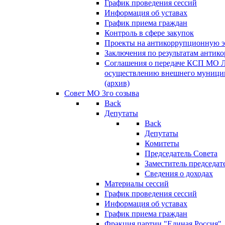
График проведения сессий
Информация об уставах
График приема граждан
Контроль в сфере закупок
Проекты на антикоррупционную э
Заключения по результатам антик
Соглашения о передаче КСП МО 
осуществлению внешнего муницип
(архив)
Совет МО 3го созыва
Back
Депутаты
Back
Депутаты
Комитеты
Председатель Совета
Заместитель председат
Сведения о доходах
Материалы сессий
График проведения сессий
Информация об уставах
График приема граждан
Фракция партии "Единая Россия"