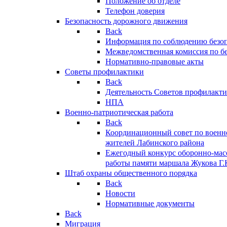
Положение об отделе
Телефон доверия
Безопасность дорожного движения
Back
Информация по соблюдению безо
Межведомственная комиссия по б
Нормативно-правовые акты
Советы профилактики
Back
Деятельность Советов профилакт
НПА
Военно-патриотическая работа
Back
Координационный совет по военн
жителей Лабинского района
Ежегодный конкурс оборонно-мас
работы памяти маршала Жукова Г.
Штаб охраны общественного порядка
Back
Новости
Нормативные документы
Back
Миграция