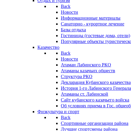
Отдых и туризм
Back
Новости
Информационные материалы
Санаторно - курортное лечение
Базы отдыха
Гостиницы (гостевые дома, отели)
Популярные объекты туристическо
Казачество
Back
Новости
Атаман Лабинского РКО
Атаманы казачьих обществ
Структура РКО
Декларация Кубанского казачества
История 1-го Лабинского Генерала
Атаманы ст. Лабинской
Cайт кубанского казачьего войска
Об условиях приема в Гос. общео
Физкультура и спорт
Back
Спортивные организации района
Лучшие спортсмены района