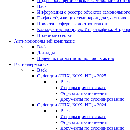
Подать обращение о факте самовольного стро
Back
Информация о реестре объектов самовольного
График обучающих семинаров для участников
Новости в сфере градостроительства
Калькулятор процедур. Инфографика. Видеор
Полезные ссылки
Антимонопольный комплаенс
Back
Доклады
Перечень нормативно правовых актов
Господдержка с/х
Back
Субсидии (ЛПХ, КФХ, ИП) - 2025
Back
Информация о заявках
Формы для заполнения
Документы по субсидированию
Субсидии (ЛПХ, КФХ, ИП) - 2024
Back
Информация о заявках
Формы для заполнения
Документы по субсидированию