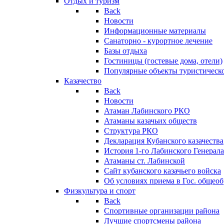
Отдых и туризм
Back
Новости
Информационные материалы
Санаторно - курортное лечение
Базы отдыха
Гостиницы (гостевые дома, отели)
Популярные объекты туристическо
Казачество
Back
Новости
Атаман Лабинского РКО
Атаманы казачьих обществ
Структура РКО
Декларация Кубанского казачества
История 1-го Лабинского Генерала
Атаманы ст. Лабинской
Cайт кубанского казачьего войска
Об условиях приема в Гос. общео
Физкультура и спорт
Back
Спортивные организации района
Лучшие спортсмены района