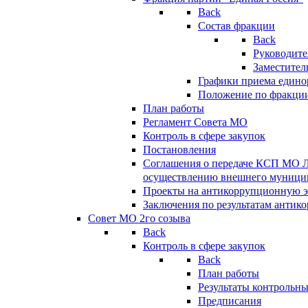
Back
Состав фракции
Back
Руководите
Заместител
Графики приема едино
Положение по фракци
План работы
Регламент Совета МО
Контроль в сфере закупок
Постановления
Соглашения о передаче КСП МО 
осуществлению внешнего муницип
Проекты на антикоррупционную э
Заключения по результатам антик
Совет МО 2го созыва
Back
Контроль в сфере закупок
Back
План работы
Результаты контрольн
Предписания