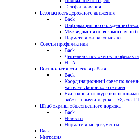
Положение об отделе
Телефон доверия
Безопасность дорожного движения
Back
Информация по соблюдению безо
Межведомственная комиссия по б
Нормативно-правовые акты
Советы профилактики
Back
Деятельность Советов профилакт
НПА
Военно-патриотическая работа
Back
Координационный совет по военн
жителей Лабинского района
Ежегодный конкурс оборонно-мас
работы памяти маршала Жукова Г.
Штаб охраны общественного порядка
Back
Новости
Нормативные документы
Back
Миграция