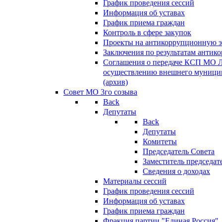
График проведения сессий
Информация об уставах
График приема граждан
Контроль в сфере закупок
Проекты на антикоррупционную э
Заключения по результатам антик
Соглашения о передаче КСП МО 
осуществлению внешнего муницип
(архив)
Совет МО 3го созыва
Back
Депутаты
Back
Депутаты
Комитеты
Председатель Совета
Заместитель председат
Сведения о доходах
Материалы сессий
График проведения сессий
Информация об уставах
График приема граждан
Фракция партии "Единая Россия"