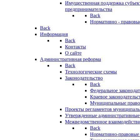
Имущественная поддержка субъект
предпринимательства
Back
Нормативно - правовы
Back
Информация
Back
Контакты
О сайте
Административная реформа
Back
Технологические схемы
Законодательство
Back
Федеральное законодат
Краевое законодательс
Муниципальные право
Проекты регламентов муниципаль
Утвержденные административные
Межведомственное взаимодейств
Back
Нормативно-правовые