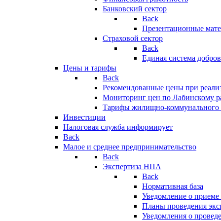
Банковский сектор
Back
Презентационные мате
Страховой сектор
Back
Единая система добро
Цены и тарифы
Back
Рекомендованные цены при реализ
Мониторинг цен по Лабинскому р
Тарифы жилищно-коммунального 
Инвестиции
Налоговая служба информирует
Back
Малое и среднее предпринимательство
Back
Экспертиза НПА
Back
Нормативная база
Уведомление о приеме
Планы проведения эк
Уведомления о провед