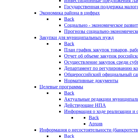
Инвестиционные предложения Ла
Государственная поддержка мало
Экономика района в цифрах
Back
Социально - экономическое разви
Прогнозы социально-экономическо
Закупки для муниципальных нужд
Back
План график закупок товаров, ра
Отчет об объеме закупок российск
Осуществление закупок среди с
Департамент по регулированию ко
Общероссийский официальный сайт
Нормативные документы
Целевые программы
Back
Актуальные редакции муниципал
Действующие НПА
Информация о ходе реализации и
Back
Архив
Информация о несостоятельности (банкротств
Back