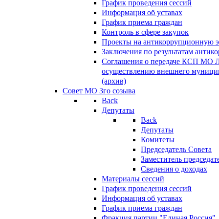
График проведения сессий
Информация об уставах
График приема граждан
Контроль в сфере закупок
Проекты на антикоррупционную э
Заключения по результатам антик
Соглашения о передаче КСП МО 
осуществлению внешнего муницип
(архив)
Совет МО 3го созыва
Back
Депутаты
Back
Депутаты
Комитеты
Председатель Совета
Заместитель председат
Сведения о доходах
Материалы сессий
График проведения сессий
Информация об уставах
График приема граждан
Фракция партии "Единая Россия"