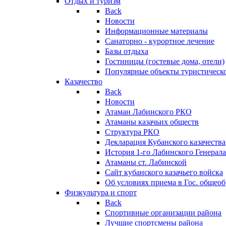
Отдых и туризм
Back
Новости
Информационные материалы
Санаторно - курортное лечение
Базы отдыха
Гостиницы (гостевые дома, отели)
Популярные объекты туристическо
Казачество
Back
Новости
Атаман Лабинского РКО
Атаманы казачьих обществ
Структура РКО
Декларация Кубанского казачества
История 1-го Лабинского Генерала
Атаманы ст. Лабинской
Cайт кубанского казачьего войска
Об условиях приема в Гос. общео
Физкультура и спорт
Back
Спортивные организации района
Лучшие спортсмены района