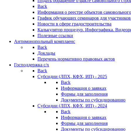
Подать обращение о факте самовольного стро
Back
Информация о реестре объектов самовольного
График обучающих семинаров для участников
Новости в сфере градостроительства
Калькулятор процедур. Инфографика. Видеор
Полезные ссылки
Антимонопольный комплаенс
Back
Доклады
Перечень нормативно правовых актов
Господдержка с/х
Back
Субсидии (ЛПХ, КФХ, ИП) - 2025
Back
Информация о заявках
Формы для заполнения
Документы по субсидированию
Субсидии (ЛПХ, КФХ, ИП) - 2024
Back
Информация о заявках
Формы для заполнения
Документы по субсидированию