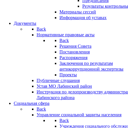
Предписания
Результаты контрольн
Материалы сессий
Информация об уставах
Документы
Back
Нормативные правовые акты
Back
Решения Совета
Постановления
Распоряжения
Заключения по результатам
антикоррупционной экспертизы
Проекты
Публичные слушания
Устав МО Лабинский район
Инструкция по делопроизводству администр
Лабинского района
Социальная сфера
Back
Управление социальной защиты населения
Back
Учреждения социального обслужи