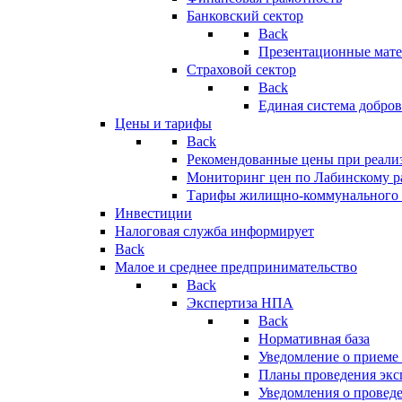
Банковский сектор
Back
Презентационные мате
Страховой сектор
Back
Единая система добро
Цены и тарифы
Back
Рекомендованные цены при реализ
Мониторинг цен по Лабинскому р
Тарифы жилищно-коммунального 
Инвестиции
Налоговая служба информирует
Back
Малое и среднее предпринимательство
Back
Экспертиза НПА
Back
Нормативная база
Уведомление о приеме
Планы проведения эк
Уведомления о провед