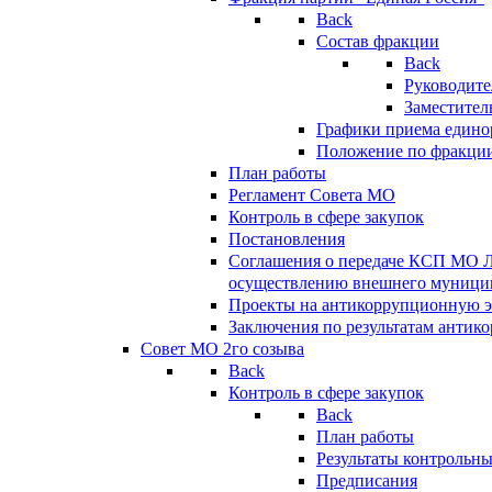
Back
Состав фракции
Back
Руководите
Заместител
Графики приема едино
Положение по фракци
План работы
Регламент Совета МО
Контроль в сфере закупок
Постановления
Соглашения о передаче КСП МО 
осуществлению внешнего муницип
Проекты на антикоррупционную э
Заключения по результатам антик
Совет МО 2го созыва
Back
Контроль в сфере закупок
Back
План работы
Результаты контрольн
Предписания