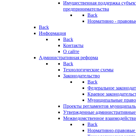
Имущественная поддержка субъект
предпринимательства
Back
Нормативно - правовы
Back
Информация
Back
Контакты
О сайте
Административная реформа
Back
Технологические схемы
Законодательство
Back
Федеральное законодат
Краевое законодательс
Муниципальные право
Проекты регламентов муниципаль
Утвержденные административные
Межведомственное взаимодейств
Back
Нормативно-правовые