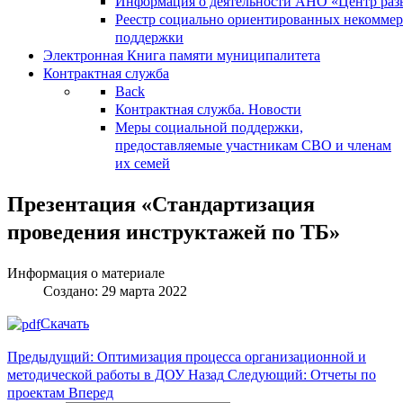
Информация о деятельности АНО «Центр разв
Реестр социально ориентированных некоммер
поддержки
Электронная Книга памяти муниципалитета
Контрактная служба
Back
Контрактная служба. Новости
Меры социальной поддержки,
предоставляемые участникам СВО и членам
их семей
Презентация «Стандартизация
проведения инструктажей по ТБ»
Информация о материале
Создано: 29 марта 2022
Скачать
Предыдущий: Оптимизация процесса организационной и
методической работы в ДОУ
Назад
Следующий: Отчеты по
проектам
Вперед