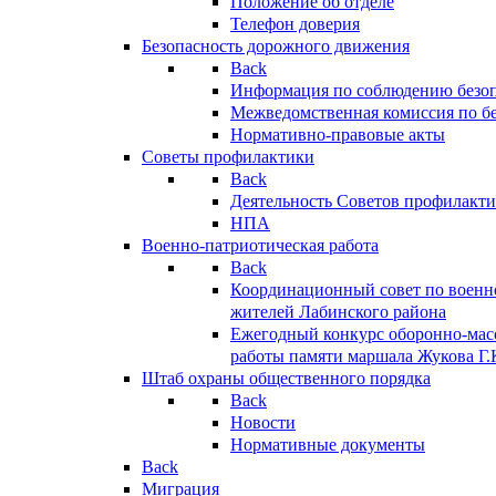
Положение об отделе
Телефон доверия
Безопасность дорожного движения
Back
Информация по соблюдению безо
Межведомственная комиссия по б
Нормативно-правовые акты
Советы профилактики
Back
Деятельность Советов профилакт
НПА
Военно-патриотическая работа
Back
Координационный совет по военн
жителей Лабинского района
Ежегодный конкурс оборонно-мас
работы памяти маршала Жукова Г.
Штаб охраны общественного порядка
Back
Новости
Нормативные документы
Back
Миграция