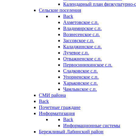
Календарный план физкультурно-
Сельские поселения
Back
Ахметовское с.п.
Владимирское с.п.
Вознесенское с.п.
Зассовское с.п.
Каладжинское с.п.
Лучевое с.п.
Отважненское с.п.
Первосинюхинское с.п.
Сладковское с.п.
Упорненское с.п.
Харьковское с.п.
Чамлыкское с.п.
СМИ района
Back
Почетные граждане
Информатизация
Back
Информационные системы
Бережливый Лабинский район