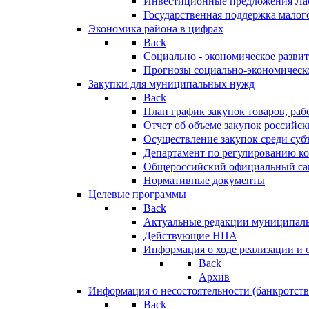
Инвестиционные предложения Ла
Государственная поддержка мало
Экономика района в цифрах
Back
Социально - экономическое разви
Прогнозы социально-экономическо
Закупки для муниципальных нужд
Back
План график закупок товаров, ра
Отчет об объеме закупок российск
Осуществление закупок среди с
Департамент по регулированию ко
Общероссийский официальный сайт
Нормативные документы
Целевые программы
Back
Актуальные редакции муниципал
Действующие НПА
Информация о ходе реализации и
Back
Архив
Информация о несостоятельности (банкротств
Back