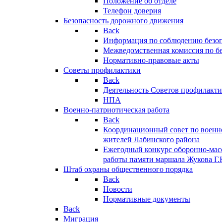
Положение об отделе
Телефон доверия
Безопасность дорожного движения
Back
Информация по соблюдению безо
Межведомственная комиссия по б
Нормативно-правовые акты
Советы профилактики
Back
Деятельность Советов профилакт
НПА
Военно-патриотическая работа
Back
Координационный совет по военн
жителей Лабинского района
Ежегодный конкурс оборонно-мас
работы памяти маршала Жукова Г.
Штаб охраны общественного порядка
Back
Новости
Нормативные документы
Back
Миграция