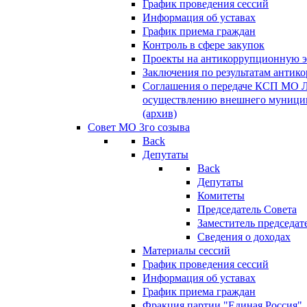
График проведения сессий
Информация об уставах
График приема граждан
Контроль в сфере закупок
Проекты на антикоррупционную э
Заключения по результатам антик
Соглашения о передаче КСП МО 
осуществлению внешнего муницип
(архив)
Совет МО 3го созыва
Back
Депутаты
Back
Депутаты
Комитеты
Председатель Совета
Заместитель председат
Сведения о доходах
Материалы сессий
График проведения сессий
Информация об уставах
График приема граждан
Фракция партии "Единая Россия"