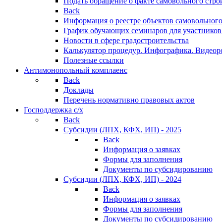
Подать обращение о факте самовольного стро
Back
Информация о реестре объектов самовольного
График обучающих семинаров для участников
Новости в сфере градостроительства
Калькулятор процедур. Инфографика. Видеор
Полезные ссылки
Антимонопольный комплаенс
Back
Доклады
Перечень нормативно правовых актов
Господдержка с/х
Back
Субсидии (ЛПХ, КФХ, ИП) - 2025
Back
Информация о заявках
Формы для заполнения
Документы по субсидированию
Субсидии (ЛПХ, КФХ, ИП) - 2024
Back
Информация о заявках
Формы для заполнения
Документы по субсидированию