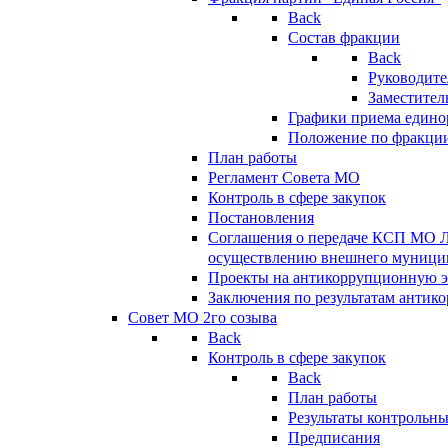
Back
Состав фракции
Back
Руководите
Заместител
Графики приема едино
Положение по фракци
План работы
Регламент Совета МО
Контроль в сфере закупок
Постановления
Соглашения о передаче КСП МО 
осуществлению внешнего муницип
Проекты на антикоррупционную э
Заключения по результатам антик
Совет МО 2го созыва
Back
Контроль в сфере закупок
Back
План работы
Результаты контрольн
Предписания