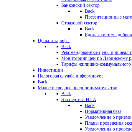
Банковский сектор
Back
Презентационные мате
Страховой сектор
Back
Единая система добро
Цены и тарифы
Back
Рекомендованные цены при реализ
Мониторинг цен по Лабинскому р
Тарифы жилищно-коммунального 
Инвестиции
Налоговая служба информирует
Back
Малое и среднее предпринимательство
Back
Экспертиза НПА
Back
Нормативная база
Уведомление о приеме
Планы проведения эк
Уведомления о провед