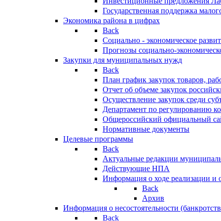
Инвестиционные предложения Ла
Государственная поддержка мало
Экономика района в цифрах
Back
Социально - экономическое разви
Прогнозы социально-экономическо
Закупки для муниципальных нужд
Back
План график закупок товаров, ра
Отчет об объеме закупок российск
Осуществление закупок среди с
Департамент по регулированию ко
Общероссийский официальный сайт
Нормативные документы
Целевые программы
Back
Актуальные редакции муниципал
Действующие НПА
Информация о ходе реализации и
Back
Архив
Информация о несостоятельности (банкротств
Back