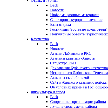
Отдых и туризм
Back
Новости
Информационные материалы
Санаторно - курортное лечение
Базы отдыха
Гостиницы (гостевые дома, отели)
Популярные объекты туристическо
Казачество
Back
Новости
Атаман Лабинского РКО
Атаманы казачьих обществ
Структура РКО
Декларация Кубанского казачества
История 1-го Лабинского Генерала
Атаманы ст. Лабинской
Cайт кубанского казачьего войска
Об условиях приема в Гос. общео
Физкультура и спорт
Back
Спортивные организации района
Лучшие спортсмены района