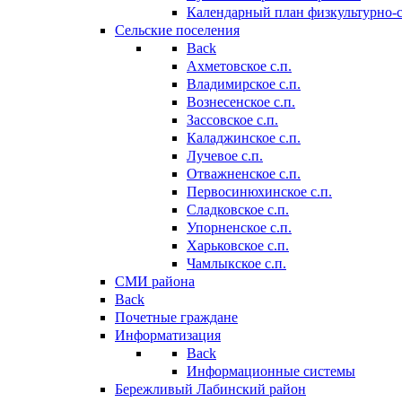
Календарный план физкультурно-
Сельские поселения
Back
Ахметовское с.п.
Владимирское с.п.
Вознесенское с.п.
Зассовское с.п.
Каладжинское с.п.
Лучевое с.п.
Отважненское с.п.
Первосинюхинское с.п.
Сладковское с.п.
Упорненское с.п.
Харьковское с.п.
Чамлыкское с.п.
СМИ района
Back
Почетные граждане
Информатизация
Back
Информационные системы
Бережливый Лабинский район