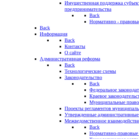
Имущественная поддержка субъект
предпринимательства
Back
Нормативно - правовы
Back
Информация
Back
Контакты
О сайте
Административная реформа
Back
Технологические схемы
Законодательство
Back
Федеральное законодат
Краевое законодательс
Муниципальные право
Проекты регламентов муниципаль
Утвержденные административные
Межведомственное взаимодейств
Back
Нормативно-правовые