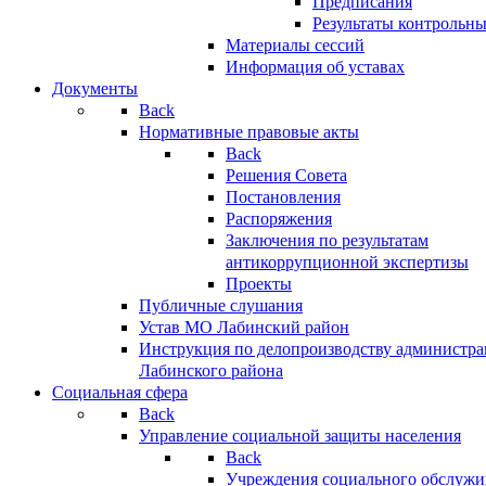
Предписания
Результаты контрольн
Материалы сессий
Информация об уставах
Документы
Back
Нормативные правовые акты
Back
Решения Совета
Постановления
Распоряжения
Заключения по результатам
антикоррупционной экспертизы
Проекты
Публичные слушания
Устав МО Лабинский район
Инструкция по делопроизводству администр
Лабинского района
Социальная сфера
Back
Управление социальной защиты населения
Back
Учреждения социального обслужи