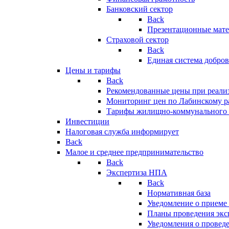
Банковский сектор
Back
Презентационные мате
Страховой сектор
Back
Единая система добро
Цены и тарифы
Back
Рекомендованные цены при реализ
Мониторинг цен по Лабинскому р
Тарифы жилищно-коммунального 
Инвестиции
Налоговая служба информирует
Back
Малое и среднее предпринимательство
Back
Экспертиза НПА
Back
Нормативная база
Уведомление о приеме
Планы проведения эк
Уведомления о провед