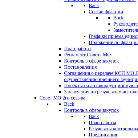
Back
Состав фракции
Back
Руководите
Заместител
Графики приема едино
Положение по фракци
План работы
Регламент Совета МО
Контроль в сфере закупок
Постановления
Соглашения о передаче КСП МО 
осуществлению внешнего муницип
Проекты на антикоррупционную э
Заключения по результатам антик
Совет МО 2го созыва
Back
Контроль в сфере закупок
Back
План работы
Результаты контрольн
Предписания