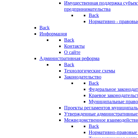
Имущественная поддержка субъект
предпринимательства
Back
Нормативно - правовы
Back
Информация
Back
Контакты
О сайте
Административная реформа
Back
Технологические схемы
Законодательство
Back
Федеральное законодат
Краевое законодательс
Муниципальные право
Проекты регламентов муниципаль
Утвержденные административные
Межведомственное взаимодейств
Back
Нормативно-правовые