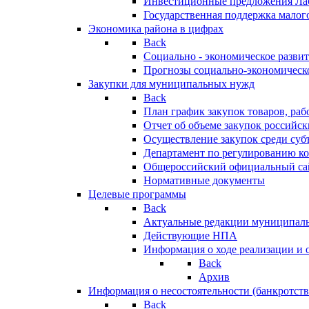
Инвестиционные предложения Ла
Государственная поддержка мало
Экономика района в цифрах
Back
Социально - экономическое разви
Прогнозы социально-экономическо
Закупки для муниципальных нужд
Back
План график закупок товаров, ра
Отчет об объеме закупок российск
Осуществление закупок среди с
Департамент по регулированию ко
Общероссийский официальный сайт
Нормативные документы
Целевые программы
Back
Актуальные редакции муниципал
Действующие НПА
Информация о ходе реализации и
Back
Архив
Информация о несостоятельности (банкротств
Back