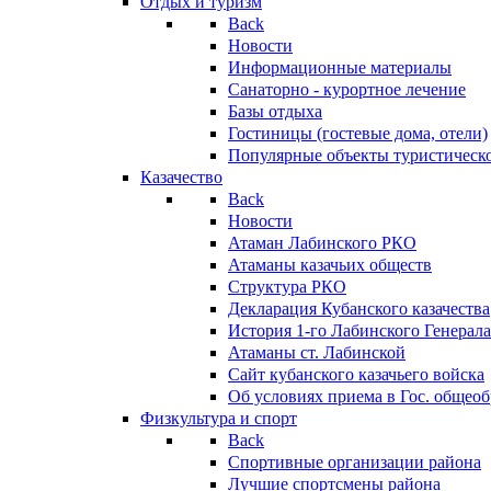
Отдых и туризм
Back
Новости
Информационные материалы
Санаторно - курортное лечение
Базы отдыха
Гостиницы (гостевые дома, отели)
Популярные объекты туристическо
Казачество
Back
Новости
Атаман Лабинского РКО
Атаманы казачьих обществ
Структура РКО
Декларация Кубанского казачества
История 1-го Лабинского Генерала
Атаманы ст. Лабинской
Cайт кубанского казачьего войска
Об условиях приема в Гос. общео
Физкультура и спорт
Back
Спортивные организации района
Лучшие спортсмены района