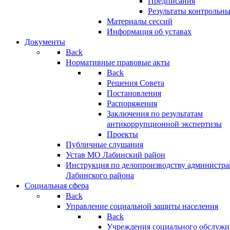
Предписания
Результаты контрольн
Материалы сессий
Информация об уставах
Документы
Back
Нормативные правовые акты
Back
Решения Совета
Постановления
Распоряжения
Заключения по результатам
антикоррупционной экспертизы
Проекты
Публичные слушания
Устав МО Лабинский район
Инструкция по делопроизводству администр
Лабинского района
Социальная сфера
Back
Управление социальной защиты населения
Back
Учреждения социального обслужи