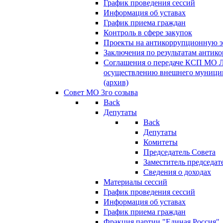
График проведения сессий
Информация об уставах
График приема граждан
Контроль в сфере закупок
Проекты на антикоррупционную э
Заключения по результатам антик
Соглашения о передаче КСП МО 
осуществлению внешнего муницип
(архив)
Совет МО 3го созыва
Back
Депутаты
Back
Депутаты
Комитеты
Председатель Совета
Заместитель председат
Сведения о доходах
Материалы сессий
График проведения сессий
Информация об уставах
График приема граждан
Фракция партии "Единая Россия"