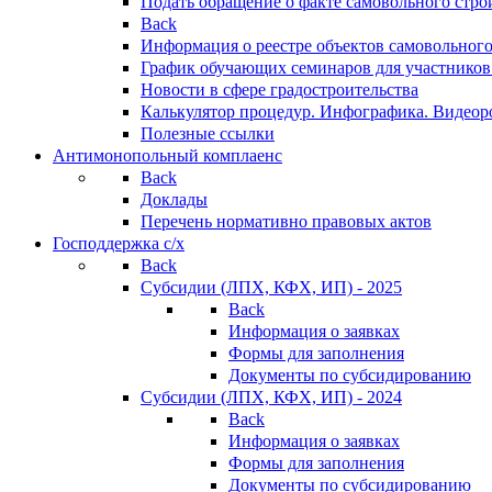
Подать обращение о факте самовольного стро
Back
Информация о реестре объектов самовольного
График обучающих семинаров для участников
Новости в сфере градостроительства
Калькулятор процедур. Инфографика. Видеор
Полезные ссылки
Антимонопольный комплаенс
Back
Доклады
Перечень нормативно правовых актов
Господдержка с/х
Back
Субсидии (ЛПХ, КФХ, ИП) - 2025
Back
Информация о заявках
Формы для заполнения
Документы по субсидированию
Субсидии (ЛПХ, КФХ, ИП) - 2024
Back
Информация о заявках
Формы для заполнения
Документы по субсидированию