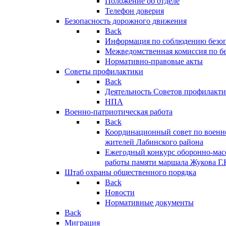
Положение об отделе
Телефон доверия
Безопасность дорожного движения
Back
Информация по соблюдению безо
Межведомственная комиссия по б
Нормативно-правовые акты
Советы профилактики
Back
Деятельность Советов профилакт
НПА
Военно-патриотическая работа
Back
Координационный совет по военн
жителей Лабинского района
Ежегодный конкурс оборонно-мас
работы памяти маршала Жукова Г.
Штаб охраны общественного порядка
Back
Новости
Нормативные документы
Back
Миграция