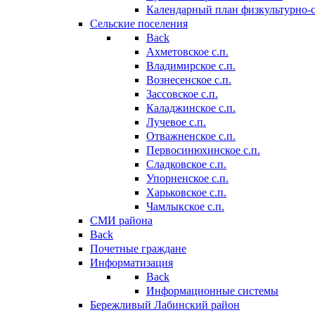
Календарный план физкультурно-
Сельские поселения
Back
Ахметовское с.п.
Владимирское с.п.
Вознесенское с.п.
Зассовское с.п.
Каладжинское с.п.
Лучевое с.п.
Отважненское с.п.
Первосинюхинское с.п.
Сладковское с.п.
Упорненское с.п.
Харьковское с.п.
Чамлыкское с.п.
СМИ района
Back
Почетные граждане
Информатизация
Back
Информационные системы
Бережливый Лабинский район