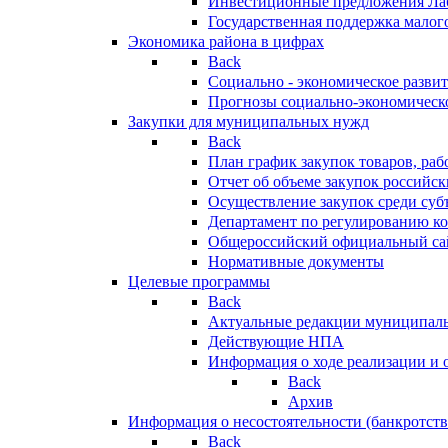
Инвестиционные предложения Ла
Государственная поддержка мало
Экономика района в цифрах
Back
Социально - экономическое разви
Прогнозы социально-экономическо
Закупки для муниципальных нужд
Back
План график закупок товаров, ра
Отчет об объеме закупок российск
Осуществление закупок среди с
Департамент по регулированию ко
Общероссийский официальный сайт
Нормативные документы
Целевые программы
Back
Актуальные редакции муниципал
Действующие НПА
Информация о ходе реализации и
Back
Архив
Информация о несостоятельности (банкротств
Back