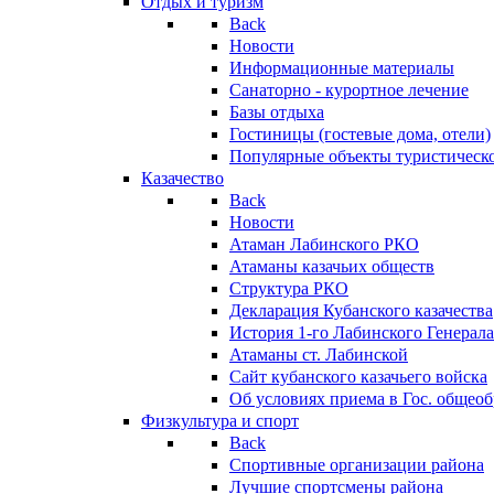
Отдых и туризм
Back
Новости
Информационные материалы
Санаторно - курортное лечение
Базы отдыха
Гостиницы (гостевые дома, отели)
Популярные объекты туристическо
Казачество
Back
Новости
Атаман Лабинского РКО
Атаманы казачьих обществ
Структура РКО
Декларация Кубанского казачества
История 1-го Лабинского Генерала
Атаманы ст. Лабинской
Cайт кубанского казачьего войска
Об условиях приема в Гос. общео
Физкультура и спорт
Back
Спортивные организации района
Лучшие спортсмены района