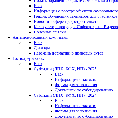
Подать обращение о факте самовольного стро
Back
Информация о реестре объектов самовольного
График обучающих семинаров для участников
Новости в сфере градостроительства
Калькулятор процедур. Инфографика. Видеор
Полезные ссылки
Антимонопольный комплаенс
Back
Доклады
Перечень нормативно правовых актов
Господдержка с/х
Back
Субсидии (ЛПХ, КФХ, ИП) - 2025
Back
Информация о заявках
Формы для заполнения
Документы по субсидированию
Субсидии (ЛПХ, КФХ, ИП) - 2024
Back
Информация о заявках
Формы для заполнения
Документы по субсидированию