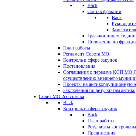
Back
Состав фракции
Back
Руководите
Заместител
Графики приема едино
Положение по фракци
План работы
Регламент Совета МО
Контроль в сфере закупок
Постановления
Соглашения о передаче КСП МО 
осуществлению внешнего муницип
Проекты на антикоррупционную э
Заключения по результатам антик
Совет МО 2го созыва
Back
Контроль в сфере закупок
Back
План работы
Результаты контрольн
Предписания