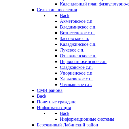
Календарный план физкультурно-
Сельские поселения
Back
Ахметовское с.п.
Владимирское с.п.
Вознесенское с.п.
Зассовское с.п.
Каладжинское с.п.
Лучевое с.п.
Отважненское с.п.
Первосинюхинское с.п.
Сладковское с.п.
Упорненское с.п.
Харьковское с.п.
Чамлыкское с.п.
СМИ района
Back
Почетные граждане
Информатизация
Back
Информационные системы
Бережливый Лабинский район