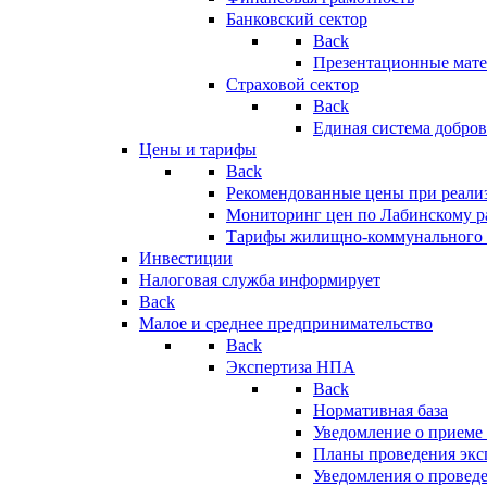
Банковский сектор
Back
Презентационные мате
Страховой сектор
Back
Единая система добро
Цены и тарифы
Back
Рекомендованные цены при реализ
Мониторинг цен по Лабинскому р
Тарифы жилищно-коммунального 
Инвестиции
Налоговая служба информирует
Back
Малое и среднее предпринимательство
Back
Экспертиза НПА
Back
Нормативная база
Уведомление о приеме
Планы проведения эк
Уведомления о провед