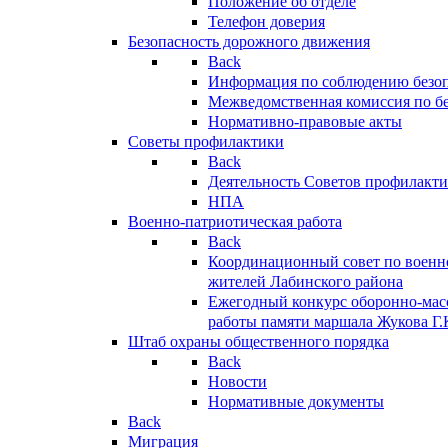
Положение об отделе
Телефон доверия
Безопасность дорожного движения
Back
Информация по соблюдению безо
Межведомственная комиссия по б
Нормативно-правовые акты
Советы профилактики
Back
Деятельность Советов профилакт
НПА
Военно-патриотическая работа
Back
Координационный совет по военн
жителей Лабинского района
Ежегодный конкурс оборонно-мас
работы памяти маршала Жукова Г.
Штаб охраны общественного порядка
Back
Новости
Нормативные документы
Back
Миграция