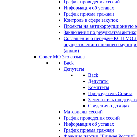
График проведения сессий
Информация об уставах
График приема граждан
Контроль в сфере закупок
Проекты на антикоррупционную э
Заключения по результатам антик
Соглашения о передаче КСП МО 
осуществлению внешнего муницип
(архив)
Совет МО 3го созыва
Back
Депутаты
Back
Депутаты
Комитеты
Председатель Совета
Заместитель председат
Сведения о доходах
Материалы сессий
График проведения сессий
Информация об уставах
График приема граждан
Фракция партии "Единая Россия"