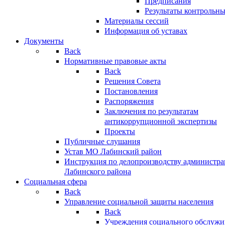
Предписания
Результаты контрольн
Материалы сессий
Информация об уставах
Документы
Back
Нормативные правовые акты
Back
Решения Совета
Постановления
Распоряжения
Заключения по результатам
антикоррупционной экспертизы
Проекты
Публичные слушания
Устав МО Лабинский район
Инструкция по делопроизводству администр
Лабинского района
Социальная сфера
Back
Управление социальной защиты населения
Back
Учреждения социального обслужи