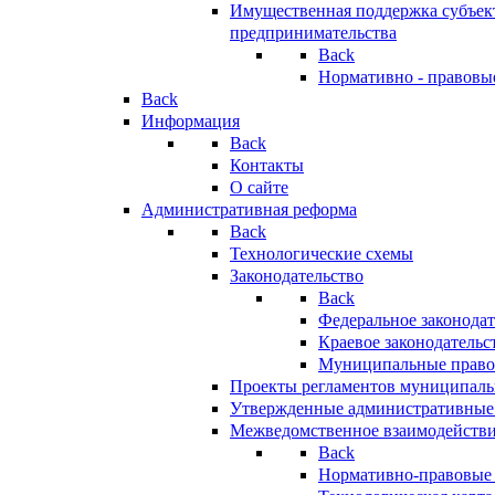
Имущественная поддержка субъект
предпринимательства
Back
Нормативно - правовы
Back
Информация
Back
Контакты
О сайте
Административная реформа
Back
Технологические схемы
Законодательство
Back
Федеральное законодат
Краевое законодательс
Муниципальные право
Проекты регламентов муниципаль
Утвержденные административные
Межведомственное взаимодейств
Back
Нормативно-правовые