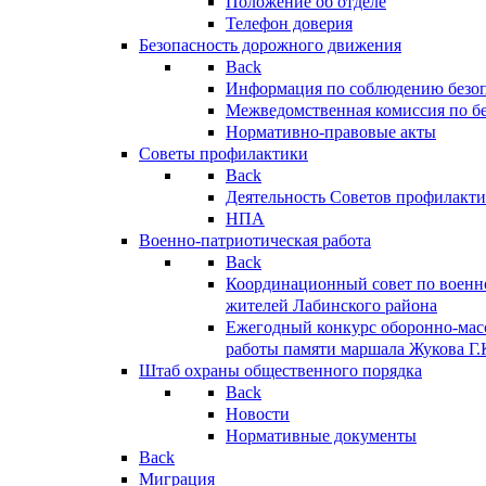
Положение об отделе
Телефон доверия
Безопасность дорожного движения
Back
Информация по соблюдению безо
Межведомственная комиссия по б
Нормативно-правовые акты
Советы профилактики
Back
Деятельность Советов профилакт
НПА
Военно-патриотическая работа
Back
Координационный совет по военн
жителей Лабинского района
Ежегодный конкурс оборонно-мас
работы памяти маршала Жукова Г.
Штаб охраны общественного порядка
Back
Новости
Нормативные документы
Back
Миграция