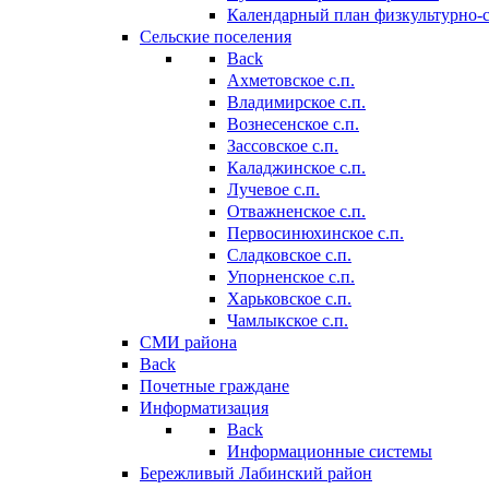
Календарный план физкультурно-
Сельские поселения
Back
Ахметовское с.п.
Владимирское с.п.
Вознесенское с.п.
Зассовское с.п.
Каладжинское с.п.
Лучевое с.п.
Отважненское с.п.
Первосинюхинское с.п.
Сладковское с.п.
Упорненское с.п.
Харьковское с.п.
Чамлыкское с.п.
СМИ района
Back
Почетные граждане
Информатизация
Back
Информационные системы
Бережливый Лабинский район