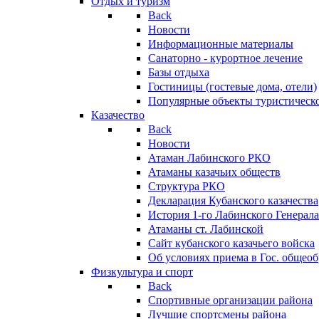
Отдых и туризм
Back
Новости
Информационные материалы
Санаторно - курортное лечение
Базы отдыха
Гостиницы (гостевые дома, отели)
Популярные объекты туристическо
Казачество
Back
Новости
Атаман Лабинского РКО
Атаманы казачьих обществ
Структура РКО
Декларация Кубанского казачества
История 1-го Лабинского Генерала
Атаманы ст. Лабинской
Cайт кубанского казачьего войска
Об условиях приема в Гос. общео
Физкультура и спорт
Back
Спортивные организации района
Лучшие спортсмены района