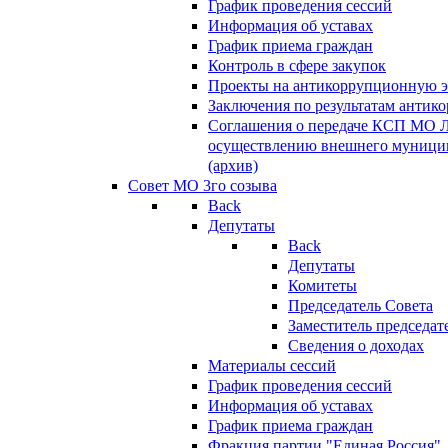
График проведения сессий
Информация об уставах
График приема граждан
Контроль в сфере закупок
Проекты на антикоррупционную э
Заключения по результатам антик
Соглашения о передаче КСП МО 
осуществлению внешнего муницип
(архив)
Совет МО 3го созыва
Back
Депутаты
Back
Депутаты
Комитеты
Председатель Совета
Заместитель председат
Сведения о доходах
Материалы сессий
График проведения сессий
Информация об уставах
График приема граждан
Фракция партии "Единая Россия"