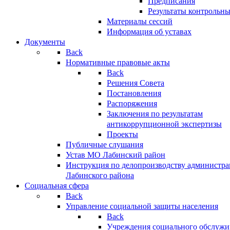
Предписания
Результаты контрольн
Материалы сессий
Информация об уставах
Документы
Back
Нормативные правовые акты
Back
Решения Совета
Постановления
Распоряжения
Заключения по результатам
антикоррупционной экспертизы
Проекты
Публичные слушания
Устав МО Лабинский район
Инструкция по делопроизводству администр
Лабинского района
Социальная сфера
Back
Управление социальной защиты населения
Back
Учреждения социального обслужи