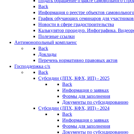
Подать обращение о факте самовольного стро
Back
Информация о реестре объектов самовольного
График обучающих семинаров для участников
Новости в сфере градостроительства
Калькулятор процедур. Инфографика. Видеор
Полезные ссылки
Антимонопольный комплаенс
Back
Доклады
Перечень нормативно правовых актов
Господдержка с/х
Back
Субсидии (ЛПХ, КФХ, ИП) - 2025
Back
Информация о заявках
Формы для заполнения
Документы по субсидированию
Субсидии (ЛПХ, КФХ, ИП) - 2024
Back
Информация о заявках
Формы для заполнения
Документы по субсидированию