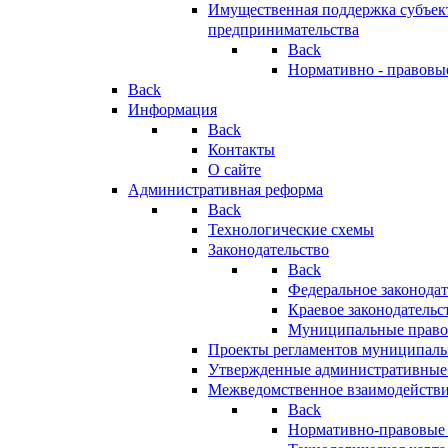
Имущественная поддержка субъект
предпринимательства
Back
Нормативно - правовы
Back
Информация
Back
Контакты
О сайте
Административная реформа
Back
Технологические схемы
Законодательство
Back
Федеральное законодат
Краевое законодательс
Муниципальные право
Проекты регламентов муниципаль
Утвержденные административные
Межведомственное взаимодейств
Back
Нормативно-правовые