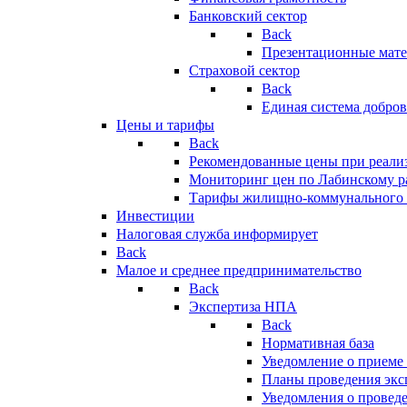
Банковский сектор
Back
Презентационные мате
Страховой сектор
Back
Единая система добро
Цены и тарифы
Back
Рекомендованные цены при реализ
Мониторинг цен по Лабинскому р
Тарифы жилищно-коммунального 
Инвестиции
Налоговая служба информирует
Back
Малое и среднее предпринимательство
Back
Экспертиза НПА
Back
Нормативная база
Уведомление о приеме
Планы проведения эк
Уведомления о провед