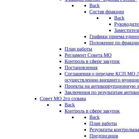
Back
Состав фракции
Back
Руководите
Заместител
Графики приема едино
Положение по фракци
План работы
Регламент Совета МО
Контроль в сфере закупок
Постановления
Соглашения о передаче КСП МО 
осуществлению внешнего муницип
Проекты на антикоррупционную э
Заключения по результатам антик
Совет МО 2го созыва
Back
Контроль в сфере закупок
Back
План работы
Результаты контрольн
Предписания