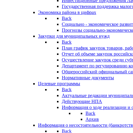
Инвестиционные предложения Ла
Государственная поддержка мало
Экономика района в цифрах
Back
Социально - экономическое разви
Прогнозы социально-экономическо
Закупки для муниципальных нужд
Back
План график закупок товаров, ра
Отчет об объеме закупок российск
Осуществление закупок среди с
Департамент по регулированию ко
Общероссийский официальный сайт
Нормативные документы
Целевые программы
Back
Актуальные редакции муниципал
Действующие НПА
Информация о ходе реализации и
Back
Архив
Информация о несостоятельности (банкротств
Back