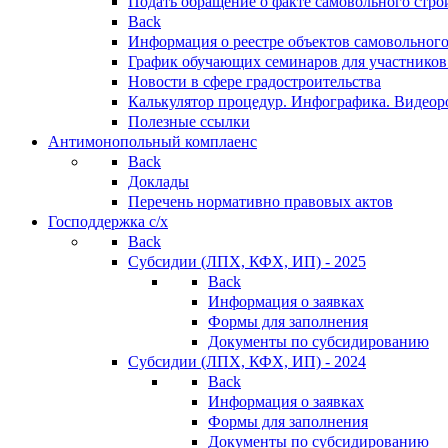
Подать обращение о факте самовольного стро
Back
Информация о реестре объектов самовольного
График обучающих семинаров для участников
Новости в сфере градостроительства
Калькулятор процедур. Инфографика. Видеор
Полезные ссылки
Антимонопольный комплаенс
Back
Доклады
Перечень нормативно правовых актов
Господдержка с/х
Back
Субсидии (ЛПХ, КФХ, ИП) - 2025
Back
Информация о заявках
Формы для заполнения
Документы по субсидированию
Субсидии (ЛПХ, КФХ, ИП) - 2024
Back
Информация о заявках
Формы для заполнения
Документы по субсидированию