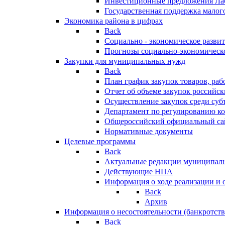
Инвестиционные предложения Ла
Государственная поддержка мало
Экономика района в цифрах
Back
Социально - экономическое разви
Прогнозы социально-экономическо
Закупки для муниципальных нужд
Back
План график закупок товаров, ра
Отчет об объеме закупок российск
Осуществление закупок среди с
Департамент по регулированию ко
Общероссийский официальный сайт
Нормативные документы
Целевые программы
Back
Актуальные редакции муниципал
Действующие НПА
Информация о ходе реализации и
Back
Архив
Информация о несостоятельности (банкротств
Back