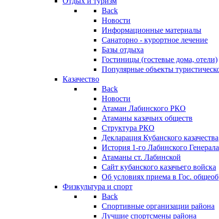
Отдых и туризм
Back
Новости
Информационные материалы
Санаторно - курортное лечение
Базы отдыха
Гостиницы (гостевые дома, отели)
Популярные объекты туристическо
Казачество
Back
Новости
Атаман Лабинского РКО
Атаманы казачьих обществ
Структура РКО
Декларация Кубанского казачества
История 1-го Лабинского Генерала
Атаманы ст. Лабинской
Cайт кубанского казачьего войска
Об условиях приема в Гос. общео
Физкультура и спорт
Back
Спортивные организации района
Лучшие спортсмены района