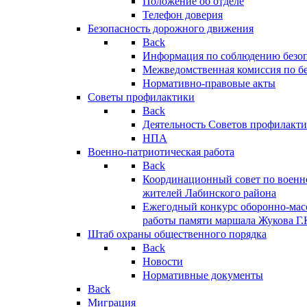
Положение об отделе
Телефон доверия
Безопасность дорожного движения
Back
Информация по соблюдению безо
Межведомственная комиссия по б
Нормативно-правовые акты
Советы профилактики
Back
Деятельность Советов профилакт
НПА
Военно-патриотическая работа
Back
Координационный совет по военн
жителей Лабинского района
Ежегодный конкурс оборонно-мас
работы памяти маршала Жукова Г.
Штаб охраны общественного порядка
Back
Новости
Нормативные документы
Back
Миграция