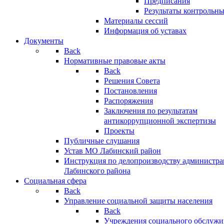
Предписания
Результаты контрольн
Материалы сессий
Информация об уставах
Документы
Back
Нормативные правовые акты
Back
Решения Совета
Постановления
Распоряжения
Заключения по результатам
антикоррупционной экспертизы
Проекты
Публичные слушания
Устав МО Лабинский район
Инструкция по делопроизводству администр
Лабинского района
Социальная сфера
Back
Управление социальной защиты населения
Back
Учреждения социального обслужи