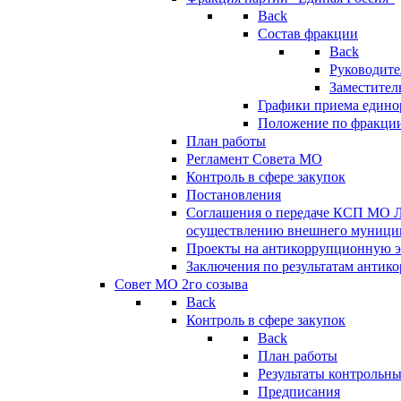
Back
Состав фракции
Back
Руководите
Заместител
Графики приема едино
Положение по фракци
План работы
Регламент Совета МО
Контроль в сфере закупок
Постановления
Соглашения о передаче КСП МО 
осуществлению внешнего муницип
Проекты на антикоррупционную э
Заключения по результатам антик
Совет МО 2го созыва
Back
Контроль в сфере закупок
Back
План работы
Результаты контрольн
Предписания