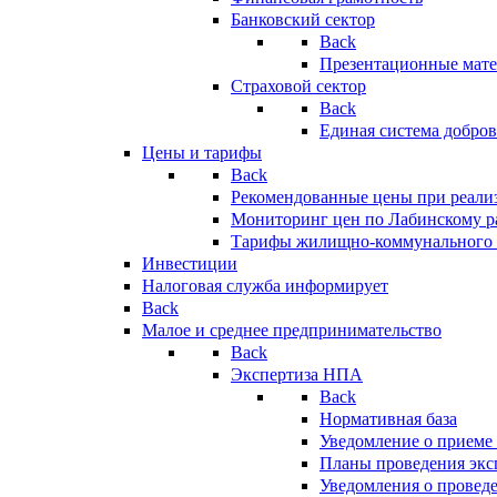
Банковский сектор
Back
Презентационные мате
Страховой сектор
Back
Единая система добро
Цены и тарифы
Back
Рекомендованные цены при реализ
Мониторинг цен по Лабинскому р
Тарифы жилищно-коммунального 
Инвестиции
Налоговая служба информирует
Back
Малое и среднее предпринимательство
Back
Экспертиза НПА
Back
Нормативная база
Уведомление о приеме
Планы проведения эк
Уведомления о провед