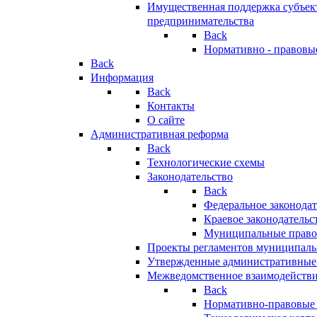
Имущественная поддержка субъект
предпринимательства
Back
Нормативно - правовы
Back
Информация
Back
Контакты
О сайте
Административная реформа
Back
Технологические схемы
Законодательство
Back
Федеральное законодат
Краевое законодательс
Муниципальные право
Проекты регламентов муниципаль
Утвержденные административные
Межведомственное взаимодейств
Back
Нормативно-правовые