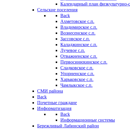
Календарный план физкультурно-
Сельские поселения
Back
Ахметовское с.п.
Владимирское с.п.
Вознесенское с.п.
Зассовское с.п.
Каладжинское с.п.
Лучевое с.п.
Отважненское с.п.
Первосинюхинское с.п.
Сладковское с.п.
Упорненское с.п.
Харьковское с.п.
Чамлыкское с.п.
СМИ района
Back
Почетные граждане
Информатизация
Back
Информационные системы
Бережливый Лабинский район