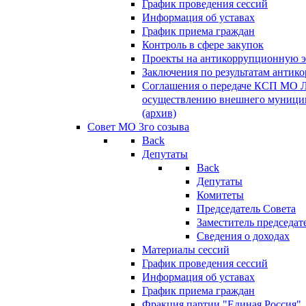
График проведения сессий
Информация об уставах
График приема граждан
Контроль в сфере закупок
Проекты на антикоррупционную э
Заключения по результатам антик
Соглашения о передаче КСП МО 
осуществлению внешнего муницип
(архив)
Совет МО 3го созыва
Back
Депутаты
Back
Депутаты
Комитеты
Председатель Совета
Заместитель председат
Сведения о доходах
Материалы сессий
График проведения сессий
Информация об уставах
График приема граждан
Фракция партии "Единая Россия"