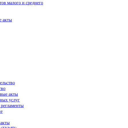
ов малого и среднего
е акты
ельство
тво
вые акты
ных услуг
 регламенты
ие
 акты