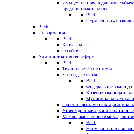
Имущественная поддержка субъект
предпринимательства
Back
Нормативно - правовы
Back
Информация
Back
Контакты
О сайте
Административная реформа
Back
Технологические схемы
Законодательство
Back
Федеральное законодат
Краевое законодательс
Муниципальные право
Проекты регламентов муниципаль
Утвержденные административные
Межведомственное взаимодейств
Back
Нормативно-правовые