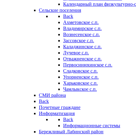
Календарный план физкультурно-
Сельские поселения
Back
Ахметовское с.п.
Владимирское с.п.
Вознесенское с.п.
Зассовское с.п.
Каладжинское с.п.
Лучевое с.п.
Отважненское с.п.
Первосинюхинское с.п.
Сладковское с.п.
Упорненское с.п.
Харьковское с.п.
Чамлыкское с.п.
СМИ района
Back
Почетные граждане
Информатизация
Back
Информационные системы
Бережливый Лабинский район