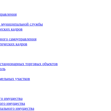
правления
х муниципальной службы
ческих кадров
тного самоуправления
енческих кадров
естационарных торговых объектов
оль
мельных участков
го имущества
ого имущества
пального имущества