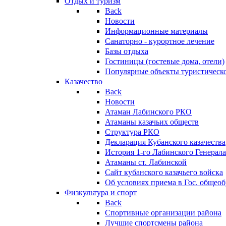
Отдых и туризм
Back
Новости
Информационные материалы
Санаторно - курортное лечение
Базы отдыха
Гостиницы (гостевые дома, отели)
Популярные объекты туристическо
Казачество
Back
Новости
Атаман Лабинского РКО
Атаманы казачьих обществ
Структура РКО
Декларация Кубанского казачества
История 1-го Лабинского Генерала
Атаманы ст. Лабинской
Cайт кубанского казачьего войска
Об условиях приема в Гос. общео
Физкультура и спорт
Back
Спортивные организации района
Лучшие спортсмены района