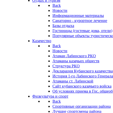
Отдых и туризм
Back
Новости
Информационные материалы
Санаторно - курортное лечение
Базы отдыха
Гостиницы (гостевые дома, отели)
Популярные объекты туристическо
Казачество
Back
Новости
Атаман Лабинского РКО
Атаманы казачьих обществ
Структура РКО
Декларация Кубанского казачества
История 1-го Лабинского Генерала
Атаманы ст. Лабинской
Cайт кубанского казачьего войска
Об условиях приема в Гос. общео
Физкультура и спорт
Back
Спортивные организации района
Лучшие спортсмены района