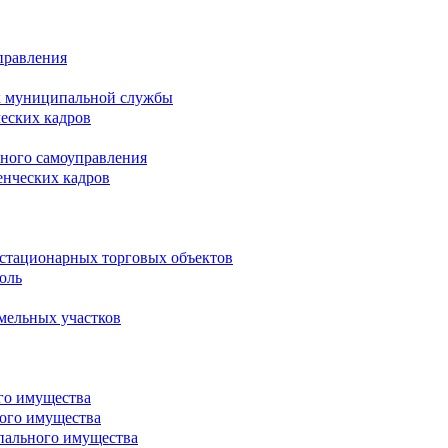
правления
х муниципальной службы
ческих кадров
тного самоуправления
енческих кадров
естационарных торговых объектов
оль
мельных участков
го имущества
ого имущества
пального имущества