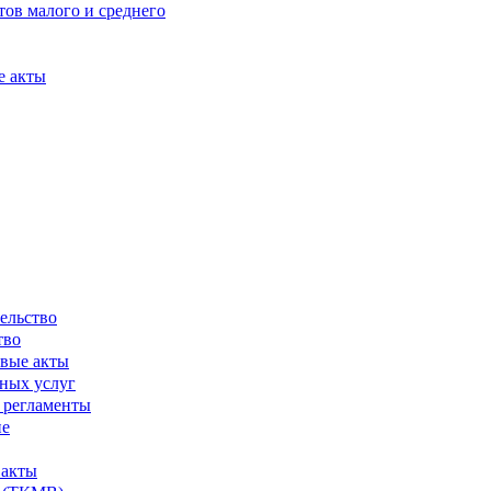
ов малого и среднего
е акты
ельство
тво
вые акты
ных услуг
 регламенты
ие
 акты