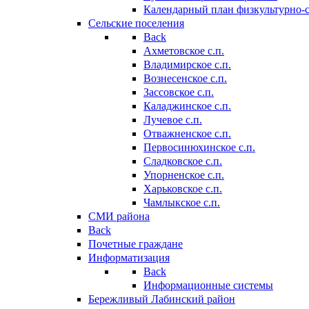
Календарный план физкультурно-
Сельские поселения
Back
Ахметовское с.п.
Владимирское с.п.
Вознесенское с.п.
Зассовское с.п.
Каладжинское с.п.
Лучевое с.п.
Отважненское с.п.
Первосинюхинское с.п.
Сладковское с.п.
Упорненское с.п.
Харьковское с.п.
Чамлыкское с.п.
СМИ района
Back
Почетные граждане
Информатизация
Back
Информационные системы
Бережливый Лабинский район