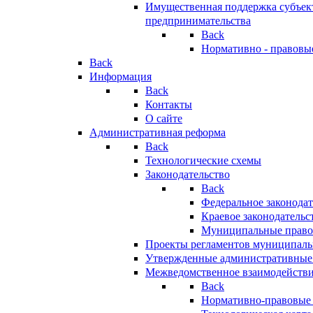
Имущественная поддержка субъект
предпринимательства
Back
Нормативно - правовы
Back
Информация
Back
Контакты
О сайте
Административная реформа
Back
Технологические схемы
Законодательство
Back
Федеральное законодат
Краевое законодательс
Муниципальные право
Проекты регламентов муниципаль
Утвержденные административные
Межведомственное взаимодейств
Back
Нормативно-правовые