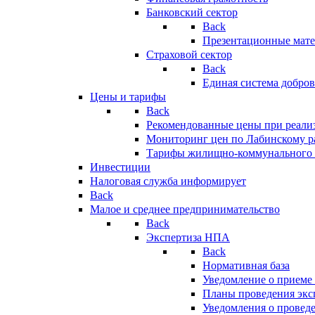
Банковский сектор
Back
Презентационные мате
Страховой сектор
Back
Единая система добро
Цены и тарифы
Back
Рекомендованные цены при реализ
Мониторинг цен по Лабинскому р
Тарифы жилищно-коммунального 
Инвестиции
Налоговая служба информирует
Back
Малое и среднее предпринимательство
Back
Экспертиза НПА
Back
Нормативная база
Уведомление о приеме
Планы проведения эк
Уведомления о провед