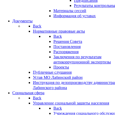
Предписания
Результаты контрольн
Материалы сессий
Информация об уставах
Документы
Back
Нормативные правовые акты
Back
Решения Совета
Постановления
Распоряжения
Заключения по результатам
антикоррупционной экспертизы
Проекты
Публичные слушания
Устав МО Лабинский район
Инструкция по делопроизводству администр
Лабинского района
Социальная сфера
Back
Управление социальной защиты населения
Back
Учреждения социального обслужи