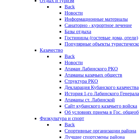
Отдых и туризм
Back
Новости
Информационные материалы
Санаторно - курортное лечение
Базы отдыха
Гостиницы (гостевые дома, отели)
Популярные объекты туристическо
Казачество
Back
Новости
Атаман Лабинского РКО
Атаманы казачьих обществ
Структура РКО
Декларация Кубанского казачества
История 1-го Лабинского Генерала
Атаманы ст. Лабинской
Cайт кубанского казачьего войска
Об условиях приема в Гос. общео
Физкультура и спорт
Back
Спортивные организации района
Лучшие спортсмены района