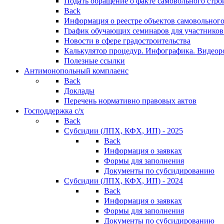
Подать обращение о факте самовольного стро
Back
Информация о реестре объектов самовольного
График обучающих семинаров для участников
Новости в сфере градостроительства
Калькулятор процедур. Инфографика. Видеор
Полезные ссылки
Антимонопольный комплаенс
Back
Доклады
Перечень нормативно правовых актов
Господдержка с/х
Back
Субсидии (ЛПХ, КФХ, ИП) - 2025
Back
Информация о заявках
Формы для заполнения
Документы по субсидированию
Субсидии (ЛПХ, КФХ, ИП) - 2024
Back
Информация о заявках
Формы для заполнения
Документы по субсидированию