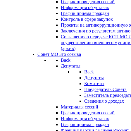
График проведения сессий
Информация об уставах
График приема граждан
Контроль в сфере закупок
Проекты на антикоррупционную э
Заключения по результатам антик
Соглашения о передаче КСП МО 
осуществлению внешнего муницип
(архив)
Совет МО 3го созыва
Back
Депутаты
Back
Депутаты
Комитеты
Председатель Совета
Заместитель председат
Сведения о доходах
Материалы сессий
График проведения сессий
Информация об уставах
График приема граждан
Фракция партии "Единая Россия"