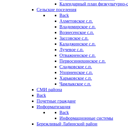
Календарный план физкультурно-
Сельские поселения
Back
Ахметовское с.п.
Владимирское с.п.
Вознесенское с.п.
Зассовское с.п.
Каладжинское с.п.
Лучевое с.п.
Отважненское с.п.
Первосинюхинское с.п.
Сладковское с.п.
Упорненское с.п.
Харьковское с.п.
Чамлыкское с.п.
СМИ района
Back
Почетные граждане
Информатизация
Back
Информационные системы
Бережливый Лабинский район