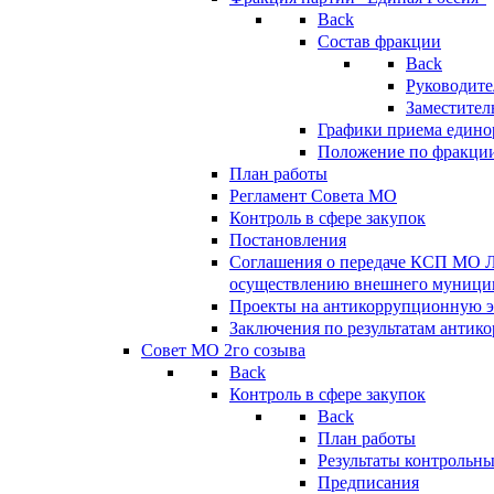
Back
Состав фракции
Back
Руководите
Заместител
Графики приема едино
Положение по фракци
План работы
Регламент Совета МО
Контроль в сфере закупок
Постановления
Соглашения о передаче КСП МО 
осуществлению внешнего муницип
Проекты на антикоррупционную э
Заключения по результатам антик
Совет МО 2го созыва
Back
Контроль в сфере закупок
Back
План работы
Результаты контрольн
Предписания