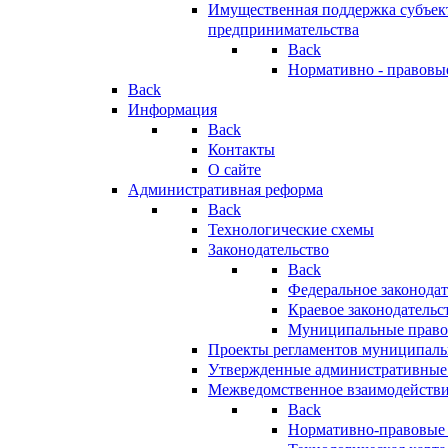
Имущественная поддержка субъект
предпринимательства
Back
Нормативно - правовы
Back
Информация
Back
Контакты
О сайте
Административная реформа
Back
Технологические схемы
Законодательство
Back
Федеральное законодат
Краевое законодательс
Муниципальные право
Проекты регламентов муниципаль
Утвержденные административные
Межведомственное взаимодейств
Back
Нормативно-правовые