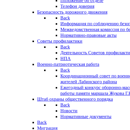
Положение об отделе
Телефон доверия
Безопасность дорожного движения
Back
Информация по соблюдению безо
Межведомственная комиссия по б
Нормативно-правовые акты
Советы профилактики
Back
Деятельность Советов профилакт
НПА
Военно-патриотическая работа
Back
Координационный совет по военн
жителей Лабинского района
Ежегодный конкурс оборонно-мас
работы памяти маршала Жукова Г.
Штаб охраны общественного порядка
Back
Новости
Нормативные документы
Back
Миграция