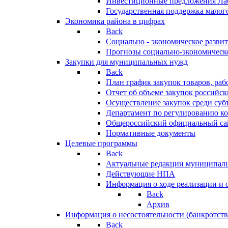
Инвестиционные предложения Ла
Государственная поддержка мало
Экономика района в цифрах
Back
Социально - экономическое разви
Прогнозы социально-экономическо
Закупки для муниципальных нужд
Back
План график закупок товаров, ра
Отчет об объеме закупок российск
Осуществление закупок среди с
Департамент по регулированию ко
Общероссийский официальный сайт
Нормативные документы
Целевые программы
Back
Актуальные редакции муниципал
Действующие НПА
Информация о ходе реализации и
Back
Архив
Информация о несостоятельности (банкротств
Back