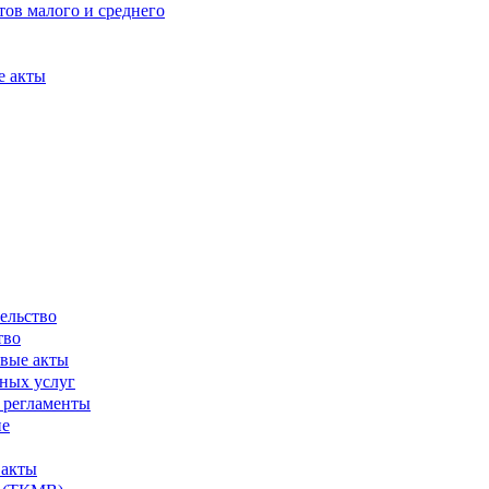
ов малого и среднего
е акты
ельство
тво
вые акты
ных услуг
 регламенты
ие
 акты