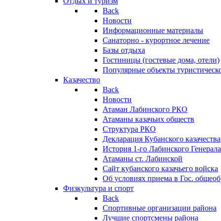
Отдых и туризм
Back
Новости
Информационные материалы
Санаторно - курортное лечение
Базы отдыха
Гостиницы (гостевые дома, отели)
Популярные объекты туристическо
Казачество
Back
Новости
Атаман Лабинского РКО
Атаманы казачьих обществ
Структура РКО
Декларация Кубанского казачества
История 1-го Лабинского Генерала
Атаманы ст. Лабинской
Cайт кубанского казачьего войска
Об условиях приема в Гос. общео
Физкультура и спорт
Back
Спортивные организации района
Лучшие спортсмены района