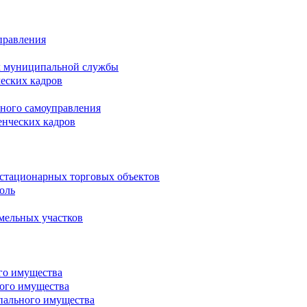
правления
х муниципальной службы
ческих кадров
тного самоуправления
енческих кадров
естационарных торговых объектов
оль
мельных участков
го имущества
ого имущества
пального имущества