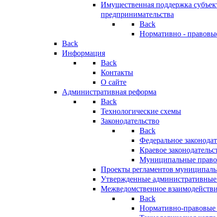
Имущественная поддержка субъект
предпринимательства
Back
Нормативно - правовы
Back
Информация
Back
Контакты
О сайте
Административная реформа
Back
Технологические схемы
Законодательство
Back
Федеральное законодат
Краевое законодательс
Муниципальные право
Проекты регламентов муниципаль
Утвержденные административные
Межведомственное взаимодейств
Back
Нормативно-правовые