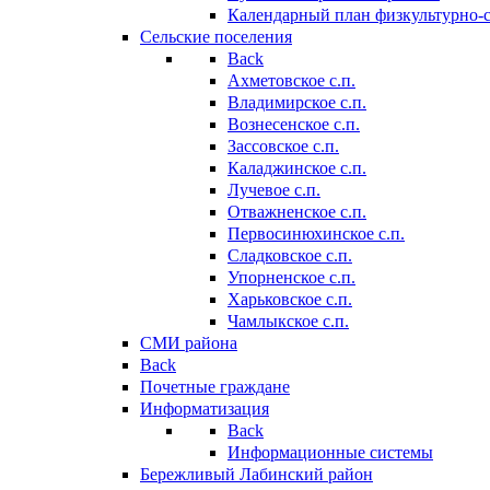
Календарный план физкультурно-
Сельские поселения
Back
Ахметовское с.п.
Владимирское с.п.
Вознесенское с.п.
Зассовское с.п.
Каладжинское с.п.
Лучевое с.п.
Отважненское с.п.
Первосинюхинское с.п.
Сладковское с.п.
Упорненское с.п.
Харьковское с.п.
Чамлыкское с.п.
СМИ района
Back
Почетные граждане
Информатизация
Back
Информационные системы
Бережливый Лабинский район