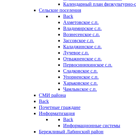
Календарный план физкультурно-
Сельские поселения
Back
Ахметовское с.п.
Владимирское с.п.
Вознесенское с.п.
Зассовское с.п.
Каладжинское с.п.
Лучевое с.п.
Отважненское с.п.
Первосинюхинское с.п.
Сладковское с.п.
Упорненское с.п.
Харьковское с.п.
Чамлыкское с.п.
СМИ района
Back
Почетные граждане
Информатизация
Back
Информационные системы
Бережливый Лабинский район