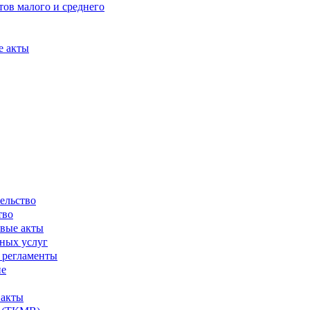
ов малого и среднего
е акты
ельство
тво
вые акты
ных услуг
 регламенты
ие
 акты