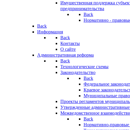
Имущественная поддержка субъект
предпринимательства
Back
Нормативно - правовы
Back
Информация
Back
Контакты
О сайте
Административная реформа
Back
Технологические схемы
Законодательство
Back
Федеральное законодат
Краевое законодательс
Муниципальные право
Проекты регламентов муниципаль
Утвержденные административные
Межведомственное взаимодейств
Back
Нормативно-правовые