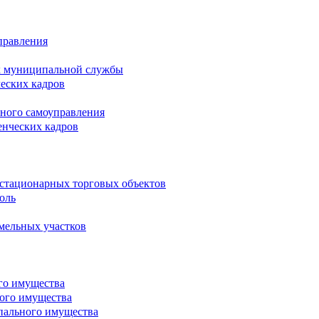
правления
х муниципальной службы
ческих кадров
тного самоуправления
енческих кадров
естационарных торговых объектов
оль
мельных участков
го имущества
ого имущества
пального имущества