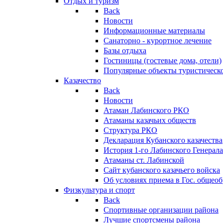
Отдых и туризм
Back
Новости
Информационные материалы
Санаторно - курортное лечение
Базы отдыха
Гостиницы (гостевые дома, отели)
Популярные объекты туристическо
Казачество
Back
Новости
Атаман Лабинского РКО
Атаманы казачьих обществ
Структура РКО
Декларация Кубанского казачества
История 1-го Лабинского Генерала
Атаманы ст. Лабинской
Cайт кубанского казачьего войска
Об условиях приема в Гос. общео
Физкультура и спорт
Back
Спортивные организации района
Лучшие спортсмены района