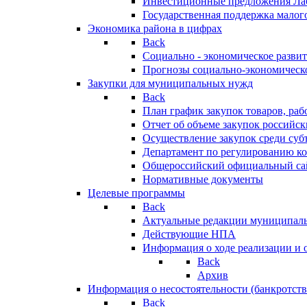
Инвестиционные предложения Ла
Государственная поддержка мало
Экономика района в цифрах
Back
Социально - экономическое разви
Прогнозы социально-экономическо
Закупки для муниципальных нужд
Back
План график закупок товаров, ра
Отчет об объеме закупок российск
Осуществление закупок среди с
Департамент по регулированию ко
Общероссийский официальный сайт
Нормативные документы
Целевые программы
Back
Актуальные редакции муниципал
Действующие НПА
Информация о ходе реализации и
Back
Архив
Информация о несостоятельности (банкротств
Back