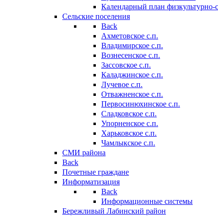
Календарный план физкультурно-
Сельские поселения
Back
Ахметовское с.п.
Владимирское с.п.
Вознесенское с.п.
Зассовское с.п.
Каладжинское с.п.
Лучевое с.п.
Отважненское с.п.
Первосинюхинское с.п.
Сладковское с.п.
Упорненское с.п.
Харьковское с.п.
Чамлыкское с.п.
СМИ района
Back
Почетные граждане
Информатизация
Back
Информационные системы
Бережливый Лабинский район