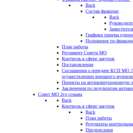
Back
Состав фракции
Back
Руководите
Заместител
Графики приема едино
Положение по фракци
План работы
Регламент Совета МО
Контроль в сфере закупок
Постановления
Соглашения о передаче КСП МО 
осуществлению внешнего муницип
Проекты на антикоррупционную э
Заключения по результатам антик
Совет МО 2го созыва
Back
Контроль в сфере закупок
Back
План работы
Результаты контрольн
Предписания