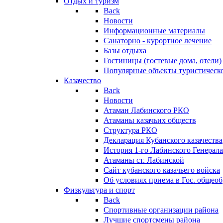
Отдых и туризм
Back
Новости
Информационные материалы
Санаторно - курортное лечение
Базы отдыха
Гостиницы (гостевые дома, отели)
Популярные объекты туристическо
Казачество
Back
Новости
Атаман Лабинского РКО
Атаманы казачьих обществ
Структура РКО
Декларация Кубанского казачества
История 1-го Лабинского Генерала
Атаманы ст. Лабинской
Cайт кубанского казачьего войска
Об условиях приема в Гос. общео
Физкультура и спорт
Back
Спортивные организации района
Лучшие спортсмены района