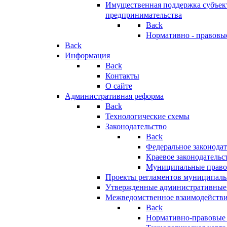
Имущественная поддержка субъект
предпринимательства
Back
Нормативно - правовы
Back
Информация
Back
Контакты
О сайте
Административная реформа
Back
Технологические схемы
Законодательство
Back
Федеральное законодат
Краевое законодательс
Муниципальные право
Проекты регламентов муниципаль
Утвержденные административные
Межведомственное взаимодейств
Back
Нормативно-правовые