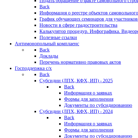
Подать обращение о факте самовольного стро
Back
Информация о реестре объектов самовольного
График обучающих семинаров для участников
Новости в сфере градостроительства
Калькулятор процедур. Инфографика. Видеор
Полезные ссылки
Антимонопольный комплаенс
Back
Доклады
Перечень нормативно правовых актов
Господдержка с/х
Back
Субсидии (ЛПХ, КФХ, ИП) - 2025
Back
Информация о заявках
Формы для заполнения
Документы по субсидированию
Субсидии (ЛПХ, КФХ, ИП) - 2024
Back
Информация о заявках
Формы для заполнения
Документы по субсидированию