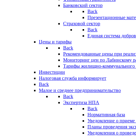
Банковский сектор
Back
Презентационные мате
Страховой сектор
Back
Единая система добро
Цены и тарифы
Back
Рекомендованные цены при реализ
Мониторинг цен по Лабинскому р
Тарифы жилищно-коммунального 
Инвестиции
Налоговая служба информирует
Back
Малое и среднее предпринимательство
Back
Экспертиза НПА
Back
Нормативная база
Уведомление о приеме
Планы проведения эк
Уведомления о провед