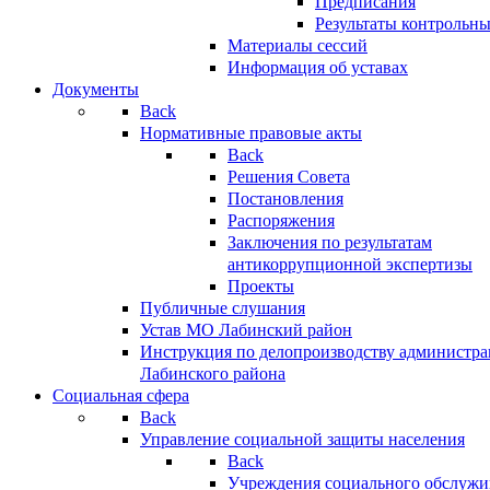
Предписания
Результаты контрольн
Материалы сессий
Информация об уставах
Документы
Back
Нормативные правовые акты
Back
Решения Совета
Постановления
Распоряжения
Заключения по результатам
антикоррупционной экспертизы
Проекты
Публичные слушания
Устав МО Лабинский район
Инструкция по делопроизводству администр
Лабинского района
Социальная сфера
Back
Управление социальной защиты населения
Back
Учреждения социального обслужи