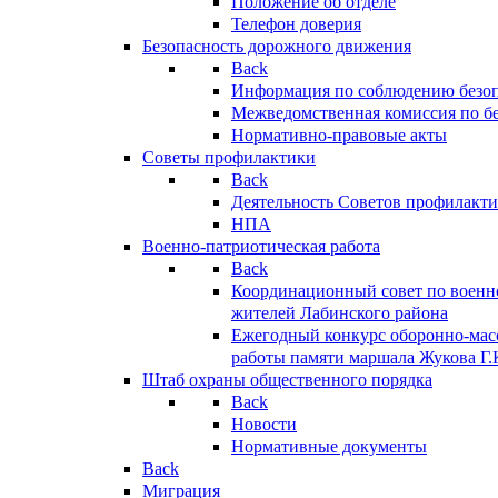
Положение об отделе
Телефон доверия
Безопасность дорожного движения
Back
Информация по соблюдению безо
Межведомственная комиссия по б
Нормативно-правовые акты
Советы профилактики
Back
Деятельность Советов профилакт
НПА
Военно-патриотическая работа
Back
Координационный совет по военн
жителей Лабинского района
Ежегодный конкурс оборонно-мас
работы памяти маршала Жукова Г.
Штаб охраны общественного порядка
Back
Новости
Нормативные документы
Back
Миграция