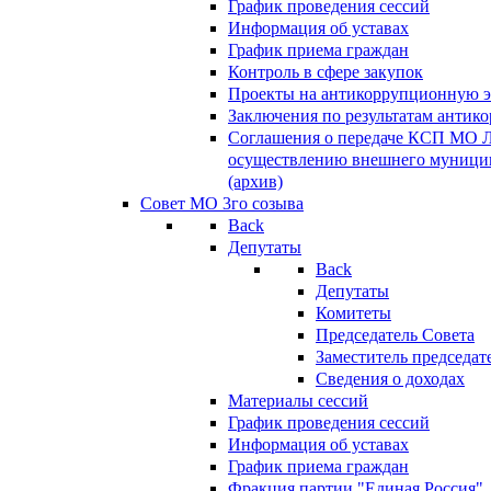
График проведения сессий
Информация об уставах
График приема граждан
Контроль в сфере закупок
Проекты на антикоррупционную э
Заключения по результатам антик
Соглашения о передаче КСП МО 
осуществлению внешнего муницип
(архив)
Совет МО 3го созыва
Back
Депутаты
Back
Депутаты
Комитеты
Председатель Совета
Заместитель председат
Сведения о доходах
Материалы сессий
График проведения сессий
Информация об уставах
График приема граждан
Фракция партии "Единая Россия"