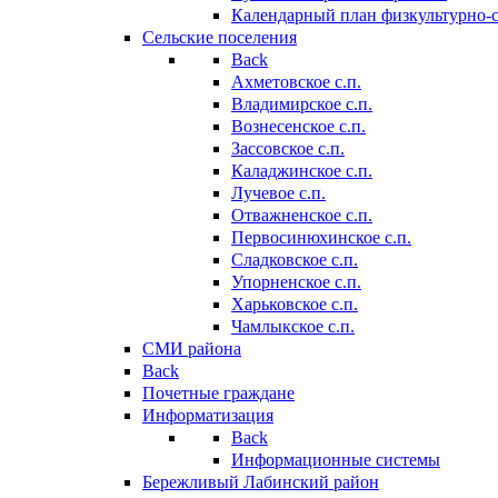
Календарный план физкультурно-
Сельские поселения
Back
Ахметовское с.п.
Владимирское с.п.
Вознесенское с.п.
Зассовское с.п.
Каладжинское с.п.
Лучевое с.п.
Отважненское с.п.
Первосинюхинское с.п.
Сладковское с.п.
Упорненское с.п.
Харьковское с.п.
Чамлыкское с.п.
СМИ района
Back
Почетные граждане
Информатизация
Back
Информационные системы
Бережливый Лабинский район