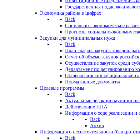
Инвестиционные предложения Ла
Государственная поддержка мало
Экономика района в цифрах
Back
Социально - экономическое разви
Прогнозы социально-экономическо
Закупки для муниципальных нужд
Back
План график закупок товаров, ра
Отчет об объеме закупок российск
Осуществление закупок среди с
Департамент по регулированию ко
Общероссийский официальный сайт
Нормативные документы
Целевые программы
Back
Актуальные редакции муниципал
Действующие НПА
Информация о ходе реализации и
Back
Архив
Информация о несостоятельности (банкротств
Back