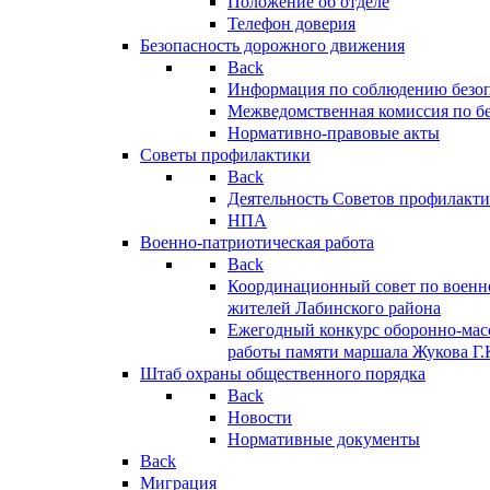
Положение об отделе
Телефон доверия
Безопасность дорожного движения
Back
Информация по соблюдению безо
Межведомственная комиссия по б
Нормативно-правовые акты
Советы профилактики
Back
Деятельность Советов профилакт
НПА
Военно-патриотическая работа
Back
Координационный совет по военн
жителей Лабинского района
Ежегодный конкурс оборонно-мас
работы памяти маршала Жукова Г.
Штаб охраны общественного порядка
Back
Новости
Нормативные документы
Back
Миграция