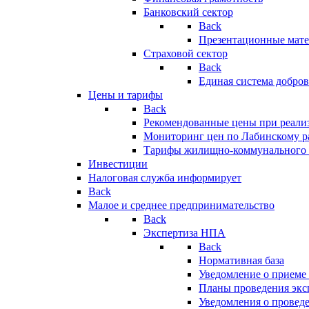
Банковский сектор
Back
Презентационные мате
Страховой сектор
Back
Единая система добро
Цены и тарифы
Back
Рекомендованные цены при реализ
Мониторинг цен по Лабинскому р
Тарифы жилищно-коммунального 
Инвестиции
Налоговая служба информирует
Back
Малое и среднее предпринимательство
Back
Экспертиза НПА
Back
Нормативная база
Уведомление о приеме
Планы проведения эк
Уведомления о провед