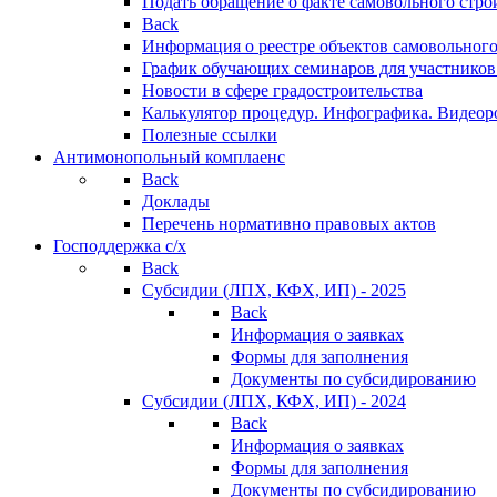
Подать обращение о факте самовольного стро
Back
Информация о реестре объектов самовольного
График обучающих семинаров для участников
Новости в сфере градостроительства
Калькулятор процедур. Инфографика. Видеор
Полезные ссылки
Антимонопольный комплаенс
Back
Доклады
Перечень нормативно правовых актов
Господдержка с/х
Back
Субсидии (ЛПХ, КФХ, ИП) - 2025
Back
Информация о заявках
Формы для заполнения
Документы по субсидированию
Субсидии (ЛПХ, КФХ, ИП) - 2024
Back
Информация о заявках
Формы для заполнения
Документы по субсидированию