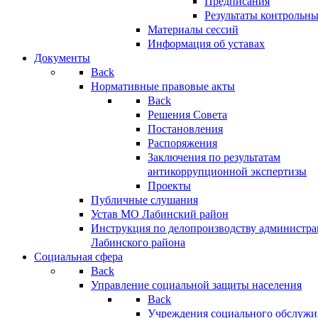
Предписания
Результаты контрольн
Материалы сессий
Информация об уставах
Документы
Back
Нормативные правовые акты
Back
Решения Совета
Постановления
Распоряжения
Заключения по результатам
антикоррупционной экспертизы
Проекты
Публичные слушания
Устав МО Лабинский район
Инструкция по делопроизводству администр
Лабинского района
Социальная сфера
Back
Управление социальной защиты населения
Back
Учреждения социального обслужи