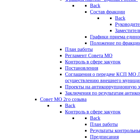
Back
Состав фракции
Back
Руководите
Заместител
Графики приема едино
Положение по фракци
План работы
Регламент Совета МО
Контроль в сфере закупок
Постановления
Соглашения о передаче КСП МО 
осуществлению внешнего муницип
Проекты на антикоррупционную э
Заключения по результатам антик
Совет МО 2го созыва
Back
Контроль в сфере закупок
Back
План работы
Результаты контрольн
Предписания