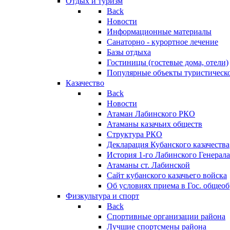
Отдых и туризм
Back
Новости
Информационные материалы
Санаторно - курортное лечение
Базы отдыха
Гостиницы (гостевые дома, отели)
Популярные объекты туристическо
Казачество
Back
Новости
Атаман Лабинского РКО
Атаманы казачьих обществ
Структура РКО
Декларация Кубанского казачества
История 1-го Лабинского Генерала
Атаманы ст. Лабинской
Cайт кубанского казачьего войска
Об условиях приема в Гос. общео
Физкультура и спорт
Back
Спортивные организации района
Лучшие спортсмены района