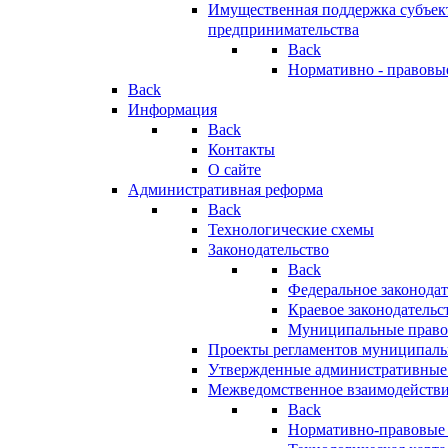
Имущественная поддержка субъект
предпринимательства
Back
Нормативно - правовы
Back
Информация
Back
Контакты
О сайте
Административная реформа
Back
Технологические схемы
Законодательство
Back
Федеральное законодат
Краевое законодательс
Муниципальные право
Проекты регламентов муниципаль
Утвержденные административные
Межведомственное взаимодейств
Back
Нормативно-правовые