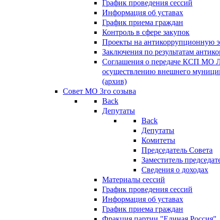
График проведения сессий
Информация об уставах
График приема граждан
Контроль в сфере закупок
Проекты на антикоррупционную э
Заключения по результатам антик
Соглашения о передаче КСП МО 
осуществлению внешнего муницип
(архив)
Совет МО 3го созыва
Back
Депутаты
Back
Депутаты
Комитеты
Председатель Совета
Заместитель председат
Сведения о доходах
Материалы сессий
График проведения сессий
Информация об уставах
График приема граждан
Фракция партии "Единая Россия"