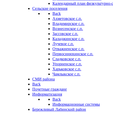
Календарный план физкультурно-
Сельские поселения
Back
Ахметовское с.п.
Владимирское с.п.
Вознесенское с.п.
Зассовское с.п.
Каладжинское с.п.
Лучевое с.п.
Отважненское с.п.
Первосинюхинское с.п.
Сладковское с.п.
Упорненское с.п.
Харьковское с.п.
Чамлыкское с.п.
СМИ района
Back
Почетные граждане
Информатизация
Back
Информационные системы
Бережливый Лабинский район