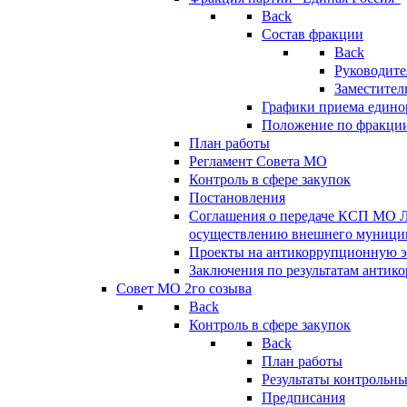
Back
Состав фракции
Back
Руководите
Заместител
Графики приема едино
Положение по фракци
План работы
Регламент Совета МО
Контроль в сфере закупок
Постановления
Соглашения о передаче КСП МО 
осуществлению внешнего муницип
Проекты на антикоррупционную э
Заключения по результатам антик
Совет МО 2го созыва
Back
Контроль в сфере закупок
Back
План работы
Результаты контрольн
Предписания