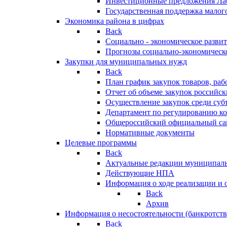
Инвестиционные предложения Ла
Государственная поддержка мало
Экономика района в цифрах
Back
Социально - экономическое разви
Прогнозы социально-экономическо
Закупки для муниципальных нужд
Back
План график закупок товаров, ра
Отчет об объеме закупок российск
Осуществление закупок среди с
Департамент по регулированию ко
Общероссийский официальный сайт
Нормативные документы
Целевые программы
Back
Актуальные редакции муниципал
Действующие НПА
Информация о ходе реализации и
Back
Архив
Информация о несостоятельности (банкротств
Back