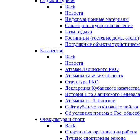
Отдых и туризм
Back
Новости
Информационные материалы
Санаторно - курортное лечение
Базы отдыха
Гостиницы (гостевые дома, отели)
Популярные объекты туристическо
Казачество
Back
Новости
Атаман Лабинского РКО
Атаманы казачьих обществ
Структура РКО
Декларация Кубанского казачества
История 1-го Лабинского Генерала
Атаманы ст. Лабинской
Cайт кубанского казачьего войска
Об условиях приема в Гос. общео
Физкультура и спорт
Back
Спортивные организации района
Лучшие спортсмены района