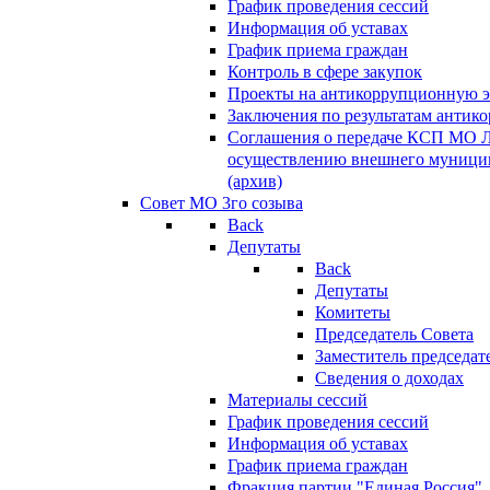
График проведения сессий
Информация об уставах
График приема граждан
Контроль в сфере закупок
Проекты на антикоррупционную э
Заключения по результатам антик
Соглашения о передаче КСП МО 
осуществлению внешнего муницип
(архив)
Совет МО 3го созыва
Back
Депутаты
Back
Депутаты
Комитеты
Председатель Совета
Заместитель председат
Сведения о доходах
Материалы сессий
График проведения сессий
Информация об уставах
График приема граждан
Фракция партии "Единая Россия"