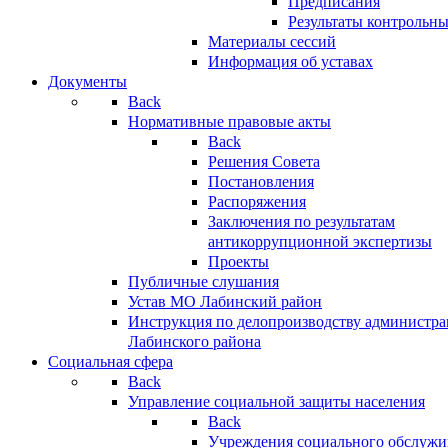
Предписания
Результаты контрольн
Материалы сессий
Информация об уставах
Документы
Back
Нормативные правовые акты
Back
Решения Совета
Постановления
Распоряжения
Заключения по результатам
антикоррупционной экспертизы
Проекты
Публичные слушания
Устав МО Лабинский район
Инструкция по делопроизводству администр
Лабинского района
Социальная сфера
Back
Управление социальной защиты населения
Back
Учреждения социального обслужи