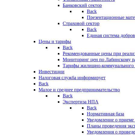
Банковский сектор
Back
Презентационные мате
Страховой сектор
Back
Единая система добро
Цены и тарифы
Back
Рекомендованные цены при реализ
Мониторинг цен по Лабинскому р
Тарифы жилищно-коммунального 
Инвестиции
Налоговая служба информирует
Back
Малое и среднее предпринимательство
Back
Экспертиза НПА
Back
Нормативная база
Уведомление о приеме
Планы проведения эк
Уведомления о провед