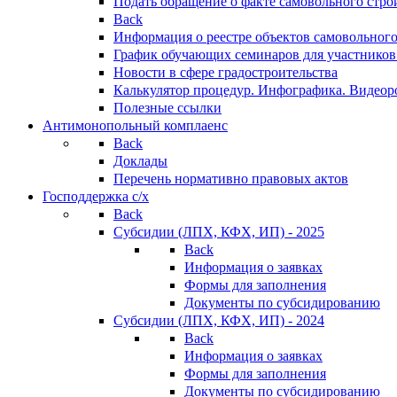
Подать обращение о факте самовольного стро
Back
Информация о реестре объектов самовольного
График обучающих семинаров для участников
Новости в сфере градостроительства
Калькулятор процедур. Инфографика. Видеор
Полезные ссылки
Антимонопольный комплаенс
Back
Доклады
Перечень нормативно правовых актов
Господдержка с/х
Back
Субсидии (ЛПХ, КФХ, ИП) - 2025
Back
Информация о заявках
Формы для заполнения
Документы по субсидированию
Субсидии (ЛПХ, КФХ, ИП) - 2024
Back
Информация о заявках
Формы для заполнения
Документы по субсидированию