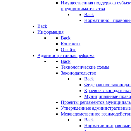
Имущественная поддержка субъект
предпринимательства
Back
Нормативно - правовы
Back
Информация
Back
Контакты
О сайте
Административная реформа
Back
Технологические схемы
Законодательство
Back
Федеральное законодат
Краевое законодательс
Муниципальные право
Проекты регламентов муниципаль
Утвержденные административные
Межведомственное взаимодейств
Back
Нормативно-правовые