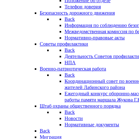
Положение об отделе
Телефон доверия
Безопасность дорожного движения
Back
Информация по соблюдению безо
Межведомственная комиссия по б
Нормативно-правовые акты
Советы профилактики
Back
Деятельность Советов профилакт
НПА
Военно-патриотическая работа
Back
Координационный совет по военн
жителей Лабинского района
Ежегодный конкурс оборонно-мас
работы памяти маршала Жукова Г.
Штаб охраны общественного порядка
Back
Новости
Нормативные документы
Back
Миграция