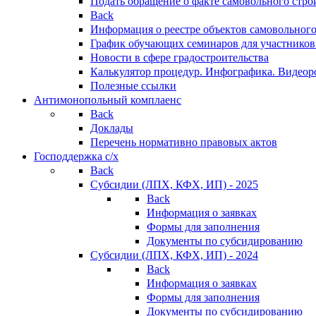
Подать обращение о факте самовольного стро
Back
Информация о реестре объектов самовольного
График обучающих семинаров для участников
Новости в сфере градостроительства
Калькулятор процедур. Инфографика. Видеор
Полезные ссылки
Антимонопольный комплаенс
Back
Доклады
Перечень нормативно правовых актов
Господдержка с/х
Back
Субсидии (ЛПХ, КФХ, ИП) - 2025
Back
Информация о заявках
Формы для заполнения
Документы по субсидированию
Субсидии (ЛПХ, КФХ, ИП) - 2024
Back
Информация о заявках
Формы для заполнения
Документы по субсидированию