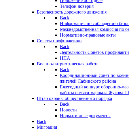
Положение об отделе
Телефон доверия
Безопасность дорожного движения
Back
Информация по соблюдению безо
Межведомственная комиссия по б
Нормативно-правовые акты
Советы профилактики
Back
Деятельность Советов профилакт
НПА
Военно-патриотическая работа
Back
Координационный совет по военн
жителей Лабинского района
Ежегодный конкурс оборонно-мас
работы памяти маршала Жукова Г.
Штаб охраны общественного порядка
Back
Новости
Нормативные документы
Back
Миграция