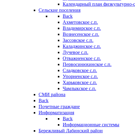
Календарный план физкультурно-
Сельские поселения
Back
Ахметовское с.п.
Владимирское с.п.
Вознесенское с.п.
Зассовское с.п.
Каладжинское с.п.
Лучевое с.п.
Отважненское с.п.
Первосинюхинское с.п.
Сладковское с.п.
Упорненское с.п.
Харьковское с.п.
Чамлыкское с.п.
СМИ района
Back
Почетные граждане
Информатизация
Back
Информационные системы
Бережливый Лабинский район