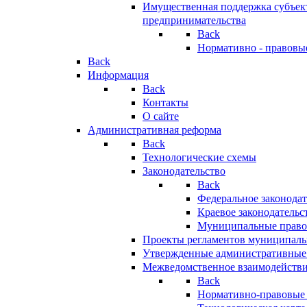
Имущественная поддержка субъект
предпринимательства
Back
Нормативно - правовы
Back
Информация
Back
Контакты
О сайте
Административная реформа
Back
Технологические схемы
Законодательство
Back
Федеральное законодат
Краевое законодательс
Муниципальные право
Проекты регламентов муниципаль
Утвержденные административные
Межведомственное взаимодейств
Back
Нормативно-правовые