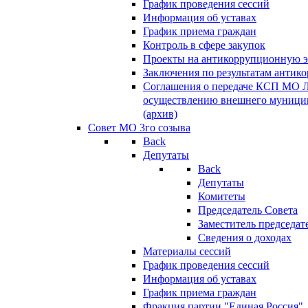
График проведения сессий
Информация об уставах
График приема граждан
Контроль в сфере закупок
Проекты на антикоррупционную э
Заключения по результатам антик
Соглашения о передаче КСП МО 
осуществлению внешнего муницип
(архив)
Совет МО 3го созыва
Back
Депутаты
Back
Депутаты
Комитеты
Председатель Совета
Заместитель председат
Сведения о доходах
Материалы сессий
График проведения сессий
Информация об уставах
График приема граждан
Фракция партии "Единая Россия"