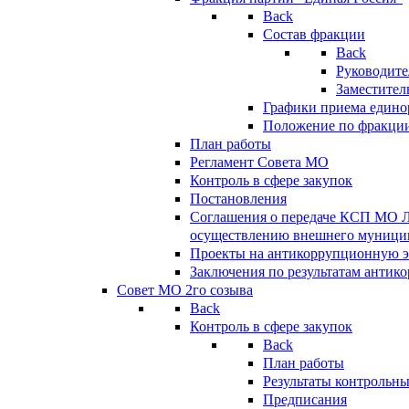
Back
Состав фракции
Back
Руководите
Заместител
Графики приема едино
Положение по фракци
План работы
Регламент Совета МО
Контроль в сфере закупок
Постановления
Соглашения о передаче КСП МО 
осуществлению внешнего муницип
Проекты на антикоррупционную э
Заключения по результатам антик
Совет МО 2го созыва
Back
Контроль в сфере закупок
Back
План работы
Результаты контрольн
Предписания