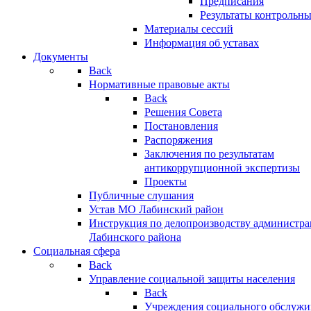
Предписания
Результаты контрольн
Материалы сессий
Информация об уставах
Документы
Back
Нормативные правовые акты
Back
Решения Совета
Постановления
Распоряжения
Заключения по результатам
антикоррупционной экспертизы
Проекты
Публичные слушания
Устав МО Лабинский район
Инструкция по делопроизводству администр
Лабинского района
Социальная сфера
Back
Управление социальной защиты населения
Back
Учреждения социального обслужи