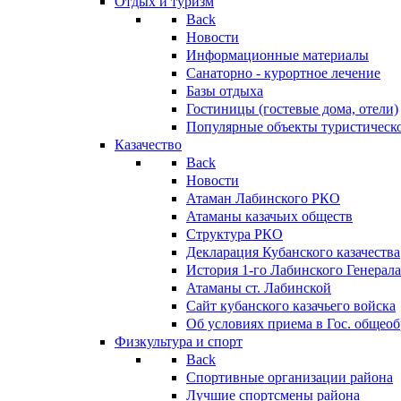
Отдых и туризм
Back
Новости
Информационные материалы
Санаторно - курортное лечение
Базы отдыха
Гостиницы (гостевые дома, отели)
Популярные объекты туристическо
Казачество
Back
Новости
Атаман Лабинского РКО
Атаманы казачьих обществ
Структура РКО
Декларация Кубанского казачества
История 1-го Лабинского Генерала
Атаманы ст. Лабинской
Cайт кубанского казачьего войска
Об условиях приема в Гос. общео
Физкультура и спорт
Back
Спортивные организации района
Лучшие спортсмены района