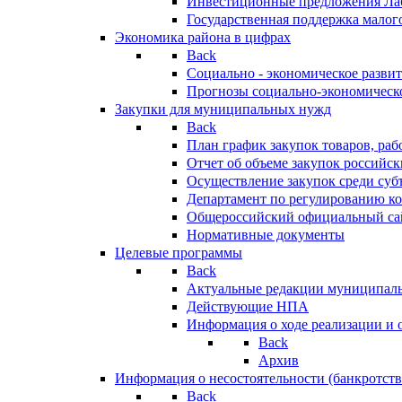
Инвестиционные предложения Ла
Государственная поддержка мало
Экономика района в цифрах
Back
Социально - экономическое разви
Прогнозы социально-экономическо
Закупки для муниципальных нужд
Back
План график закупок товаров, ра
Отчет об объеме закупок российск
Осуществление закупок среди с
Департамент по регулированию ко
Общероссийский официальный сайт
Нормативные документы
Целевые программы
Back
Актуальные редакции муниципал
Действующие НПА
Информация о ходе реализации и
Back
Архив
Информация о несостоятельности (банкротств
Back