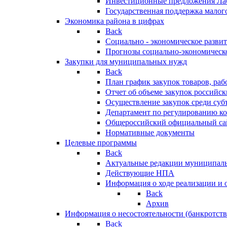
Инвестиционные предложения Ла
Государственная поддержка мало
Экономика района в цифрах
Back
Социально - экономическое разви
Прогнозы социально-экономическо
Закупки для муниципальных нужд
Back
План график закупок товаров, ра
Отчет об объеме закупок российск
Осуществление закупок среди с
Департамент по регулированию ко
Общероссийский официальный сайт
Нормативные документы
Целевые программы
Back
Актуальные редакции муниципал
Действующие НПА
Информация о ходе реализации и
Back
Архив
Информация о несостоятельности (банкротств
Back