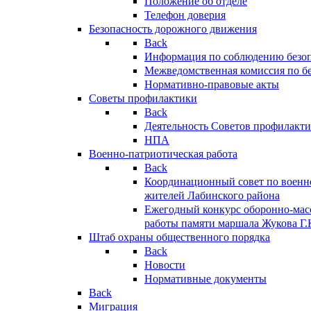
Положение об отделе
Телефон доверия
Безопасность дорожного движения
Back
Информация по соблюдению безо
Межведомственная комиссия по б
Нормативно-правовые акты
Советы профилактики
Back
Деятельность Советов профилакт
НПА
Военно-патриотическая работа
Back
Координационный совет по военн
жителей Лабинского района
Ежегодный конкурс оборонно-мас
работы памяти маршала Жукова Г.
Штаб охраны общественного порядка
Back
Новости
Нормативные документы
Back
Миграция