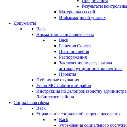
Предписания
Результаты контрольн
Материалы сессий
Информация об уставах
Документы
Back
Нормативные правовые акты
Back
Решения Совета
Постановления
Распоряжения
Заключения по результатам
антикоррупционной экспертизы
Проекты
Публичные слушания
Устав МО Лабинский район
Инструкция по делопроизводству администр
Лабинского района
Социальная сфера
Back
Управление социальной защиты населения
Back
Учреждения социального обслужи