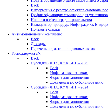
Подать обращение о факте самовольного стро
Back
Информация о реестре объектов самовольного
График обучающих семинаров для участников
Новости в сфере градостроительства
Калькулятор процедур. Инфографика. Видеор
Полезные ссылки
Антимонопольный комплаенс
Back
Доклады
Перечень нормативно правовых актов
Господдержка с/х
Back
Субсидии (ЛПХ, КФХ, ИП) - 2025
Back
Информация о заявках
Формы для заполнения
Документы по субсидированию
Субсидии (ЛПХ, КФХ, ИП) - 2024
Back
Информация о заявках
Формы для заполнения
Документы по субсидированию