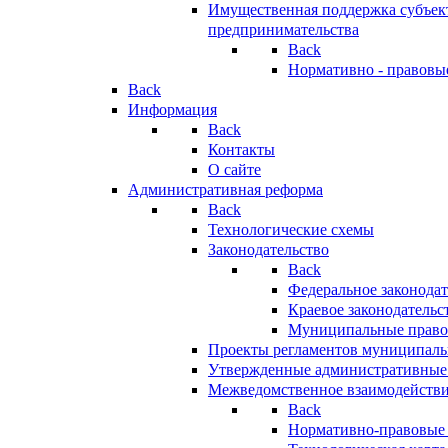
Имущественная поддержка субъект
предпринимательства
Back
Нормативно - правовы
Back
Информация
Back
Контакты
О сайте
Административная реформа
Back
Технологические схемы
Законодательство
Back
Федеральное законодат
Краевое законодательс
Муниципальные право
Проекты регламентов муниципаль
Утвержденные административные
Межведомственное взаимодейств
Back
Нормативно-правовые