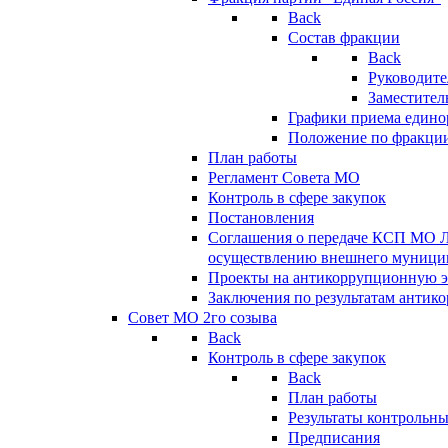
Back
Состав фракции
Back
Руководите
Заместител
Графики приема едино
Положение по фракци
План работы
Регламент Совета МО
Контроль в сфере закупок
Постановления
Соглашения о передаче КСП МО 
осуществлению внешнего муницип
Проекты на антикоррупционную э
Заключения по результатам антик
Совет МО 2го созыва
Back
Контроль в сфере закупок
Back
План работы
Результаты контрольн
Предписания