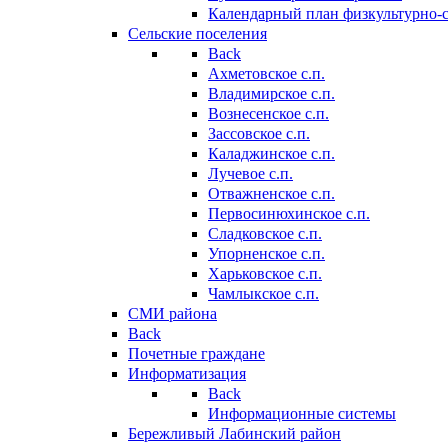
Календарный план физкультурно-
Сельские поселения
Back
Ахметовское с.п.
Владимирское с.п.
Вознесенское с.п.
Зассовское с.п.
Каладжинское с.п.
Лучевое с.п.
Отважненское с.п.
Первосинюхинское с.п.
Сладковское с.п.
Упорненское с.п.
Харьковское с.п.
Чамлыкское с.п.
СМИ района
Back
Почетные граждане
Информатизация
Back
Информационные системы
Бережливый Лабинский район