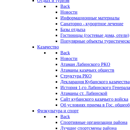
Отдых и туризм
Back
Новости
Информационные материалы
Санаторно - курортное лечение
Базы отдыха
Гостиницы (гостевые дома, отели)
Популярные объекты туристическо
Казачество
Back
Новости
Атаман Лабинского РКО
Атаманы казачьих обществ
Структура РКО
Декларация Кубанского казачества
История 1-го Лабинского Генерала
Атаманы ст. Лабинской
Cайт кубанского казачьего войска
Об условиях приема в Гос. общео
Физкультура и спорт
Back
Спортивные организации района
Лучшие спортсмены района