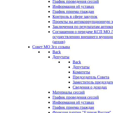
График проведения сессий
Информация об уставах
График приема граждан
Контроль в сфере закупок
Проекты на антикоррупционную э
Заключения по результатам антик
Соглашения о передаче КСП МО 
осуществлению внешнего муницип
(архив)
Совет МО 3го созыва
Back
Депутаты
Back
Депутаты
Комитеты
Председатель Совета
Заместитель председат
Сведения о доходах
Материалы сессий
График проведения сессий
Информация об уставах
График приема граждан
Фракция партии "Единая Россия"