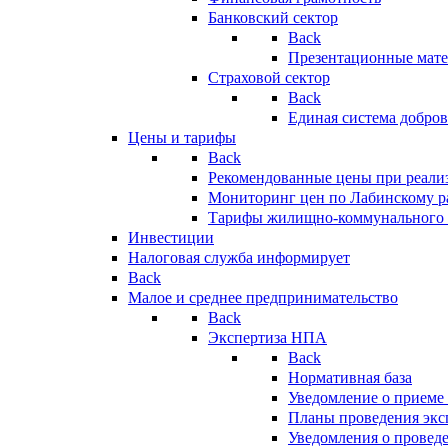
Банковский сектор
Back
Презентационные мате
Страховой сектор
Back
Единая система добро
Цены и тарифы
Back
Рекомендованные цены при реализ
Мониторинг цен по Лабинскому р
Тарифы жилищно-коммунального 
Инвестиции
Налоговая служба информирует
Back
Малое и среднее предпринимательство
Back
Экспертиза НПА
Back
Нормативная база
Уведомление о приеме
Планы проведения эк
Уведомления о провед