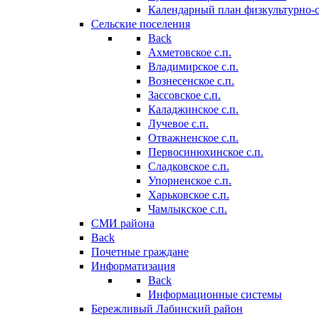
Календарный план физкультурно-
Сельские поселения
Back
Ахметовское с.п.
Владимирское с.п.
Вознесенское с.п.
Зассовское с.п.
Каладжинское с.п.
Лучевое с.п.
Отважненское с.п.
Первосинюхинское с.п.
Сладковское с.п.
Упорненское с.п.
Харьковское с.п.
Чамлыкское с.п.
СМИ района
Back
Почетные граждане
Информатизация
Back
Информационные системы
Бережливый Лабинский район