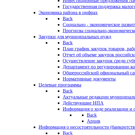
Инвестиционные предложения Ла
Государственная поддержка мало
Экономика района в цифрах
Back
Социально - экономическое разви
Прогнозы социально-экономическо
Закупки для муниципальных нужд
Back
План график закупок товаров, ра
Отчет об объеме закупок российск
Осуществление закупок среди с
Департамент по регулированию ко
Общероссийский официальный сайт
Нормативные документы
Целевые программы
Back
Актуальные редакции муниципал
Действующие НПА
Информация о ходе реализации и
Back
Архив
Информация о несостоятельности (банкротств
Back