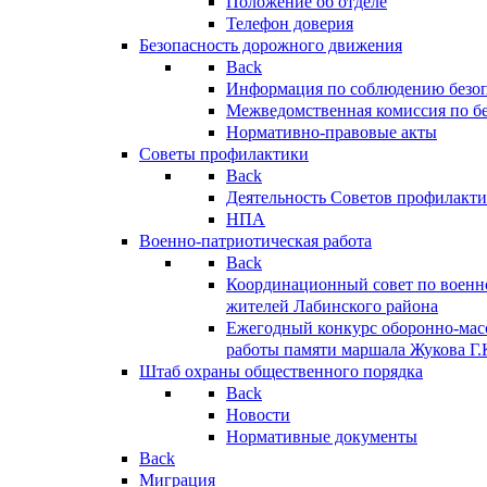
Положение об отделе
Телефон доверия
Безопасность дорожного движения
Back
Информация по соблюдению безо
Межведомственная комиссия по б
Нормативно-правовые акты
Советы профилактики
Back
Деятельность Советов профилакт
НПА
Военно-патриотическая работа
Back
Координационный совет по военн
жителей Лабинского района
Ежегодный конкурс оборонно-мас
работы памяти маршала Жукова Г.
Штаб охраны общественного порядка
Back
Новости
Нормативные документы
Back
Миграция