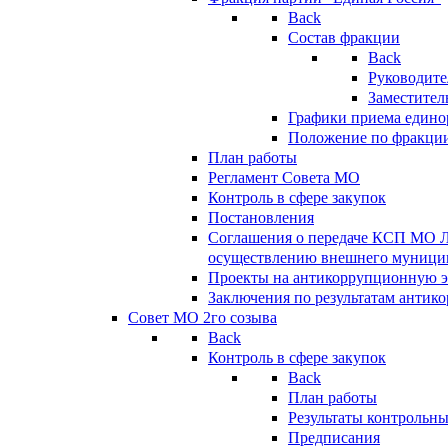
Back
Состав фракции
Back
Руководите
Заместител
Графики приема едино
Положение по фракци
План работы
Регламент Совета МО
Контроль в сфере закупок
Постановления
Соглашения о передаче КСП МО 
осуществлению внешнего муницип
Проекты на антикоррупционную э
Заключения по результатам антик
Совет МО 2го созыва
Back
Контроль в сфере закупок
Back
План работы
Результаты контрольн
Предписания