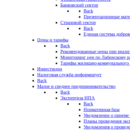
Банковский сектор
Back
Презентационные мате
Страховой сектор
Back
Единая система добро
Цены и тарифы
Back
Рекомендованные цены при реализ
Мониторинг цен по Лабинскому р
Тарифы жилищно-коммунального 
Инвестиции
Налоговая служба информирует
Back
Малое и среднее предпринимательство
Back
Экспертиза НПА
Back
Нормативная база
Уведомление о приеме
Планы проведения эк
Уведомления о провед