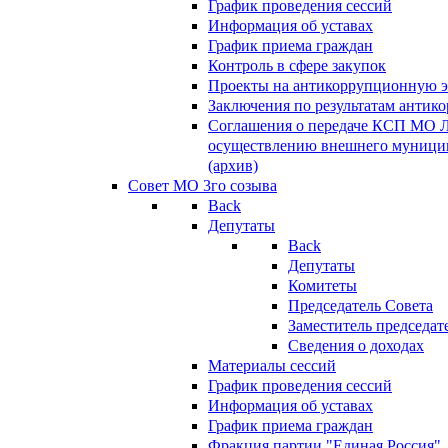
График проведения сессий
Информация об уставах
График приема граждан
Контроль в сфере закупок
Проекты на антикоррупционную э
Заключения по результатам антик
Соглашения о передаче КСП МО 
осуществлению внешнего муницип
(архив)
Совет МО 3го созыва
Back
Депутаты
Back
Депутаты
Комитеты
Председатель Совета
Заместитель председат
Сведения о доходах
Материалы сессий
График проведения сессий
Информация об уставах
График приема граждан
Фракция партии "Единая Россия"