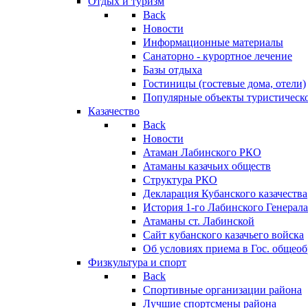
Отдых и туризм
Back
Новости
Информационные материалы
Санаторно - курортное лечение
Базы отдыха
Гостиницы (гостевые дома, отели)
Популярные объекты туристическо
Казачество
Back
Новости
Атаман Лабинского РКО
Атаманы казачьих обществ
Структура РКО
Декларация Кубанского казачества
История 1-го Лабинского Генерала
Атаманы ст. Лабинской
Cайт кубанского казачьего войска
Об условиях приема в Гос. общео
Физкультура и спорт
Back
Спортивные организации района
Лучшие спортсмены района