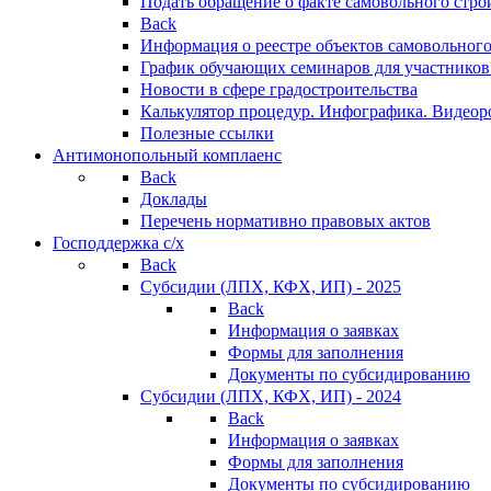
Подать обращение о факте самовольного стро
Back
Информация о реестре объектов самовольного
График обучающих семинаров для участников
Новости в сфере градостроительства
Калькулятор процедур. Инфографика. Видеор
Полезные ссылки
Антимонопольный комплаенс
Back
Доклады
Перечень нормативно правовых актов
Господдержка с/х
Back
Субсидии (ЛПХ, КФХ, ИП) - 2025
Back
Информация о заявках
Формы для заполнения
Документы по субсидированию
Субсидии (ЛПХ, КФХ, ИП) - 2024
Back
Информация о заявках
Формы для заполнения
Документы по субсидированию