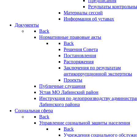
Предписания
Результаты контрольн
Материалы сессий
Информация об уставах
Документы
Back
Нормативные правовые акты
Back
Решения Совета
Постановления
Распоряжения
Заключения по результатам
антикоррупционной экспертизы
Проекты
Публичные слушания
Устав МО Лабинский район
Инструкция по делопроизводству администр
Лабинского района
Социальная сфера
Back
Управление социальной защиты населения
Back
Учреждения социального обслужи