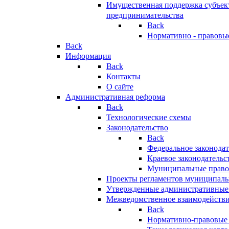
Имущественная поддержка субъект
предпринимательства
Back
Нормативно - правовы
Back
Информация
Back
Контакты
О сайте
Административная реформа
Back
Технологические схемы
Законодательство
Back
Федеральное законодат
Краевое законодательс
Муниципальные право
Проекты регламентов муниципаль
Утвержденные административные
Межведомственное взаимодейств
Back
Нормативно-правовые