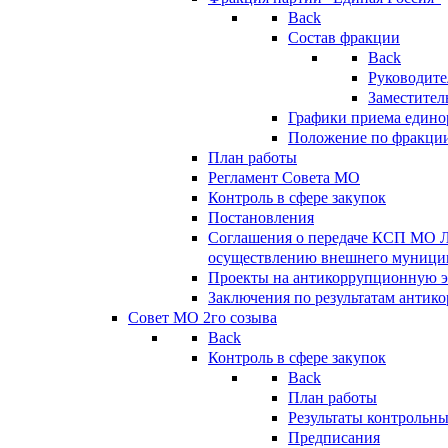
Back
Состав фракции
Back
Руководите
Заместител
Графики приема едино
Положение по фракци
План работы
Регламент Совета МО
Контроль в сфере закупок
Постановления
Соглашения о передаче КСП МО 
осуществлению внешнего муницип
Проекты на антикоррупционную э
Заключения по результатам антик
Совет МО 2го созыва
Back
Контроль в сфере закупок
Back
План работы
Результаты контрольн
Предписания