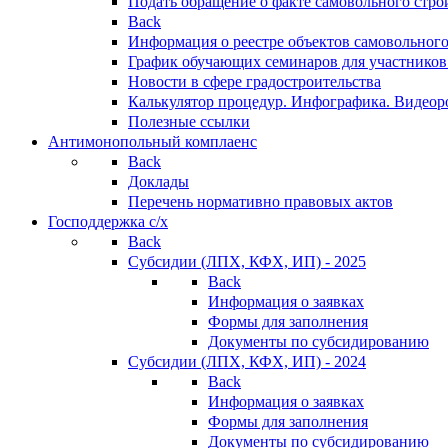
Подать обращение о факте самовольного стро
Back
Информация о реестре объектов самовольного
График обучающих семинаров для участников
Новости в сфере градостроительства
Калькулятор процедур. Инфографика. Видеор
Полезные ссылки
Антимонопольный комплаенс
Back
Доклады
Перечень нормативно правовых актов
Господдержка с/х
Back
Субсидии (ЛПХ, КФХ, ИП) - 2025
Back
Информация о заявках
Формы для заполнения
Документы по субсидированию
Субсидии (ЛПХ, КФХ, ИП) - 2024
Back
Информация о заявках
Формы для заполнения
Документы по субсидированию