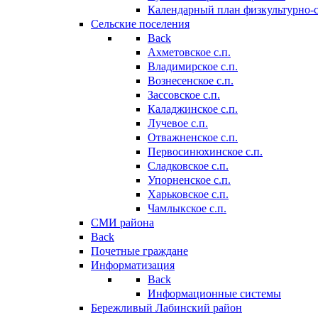
Календарный план физкультурно-
Сельские поселения
Back
Ахметовское с.п.
Владимирское с.п.
Вознесенское с.п.
Зассовское с.п.
Каладжинское с.п.
Лучевое с.п.
Отважненское с.п.
Первосинюхинское с.п.
Сладковское с.п.
Упорненское с.п.
Харьковское с.п.
Чамлыкское с.п.
СМИ района
Back
Почетные граждане
Информатизация
Back
Информационные системы
Бережливый Лабинский район