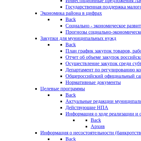
Инвестиционные предложения Ла
Государственная поддержка мало
Экономика района в цифрах
Back
Социально - экономическое разви
Прогнозы социально-экономическо
Закупки для муниципальных нужд
Back
План график закупок товаров, ра
Отчет об объеме закупок российск
Осуществление закупок среди с
Департамент по регулированию ко
Общероссийский официальный сайт
Нормативные документы
Целевые программы
Back
Актуальные редакции муниципал
Действующие НПА
Информация о ходе реализации и
Back
Архив
Информация о несостоятельности (банкротств
Back