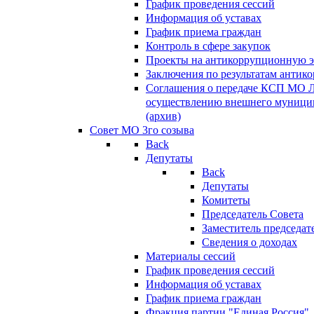
График проведения сессий
Информация об уставах
График приема граждан
Контроль в сфере закупок
Проекты на антикоррупционную э
Заключения по результатам антик
Соглашения о передаче КСП МО 
осуществлению внешнего муницип
(архив)
Совет МО 3го созыва
Back
Депутаты
Back
Депутаты
Комитеты
Председатель Совета
Заместитель председат
Сведения о доходах
Материалы сессий
График проведения сессий
Информация об уставах
График приема граждан
Фракция партии "Единая Россия"