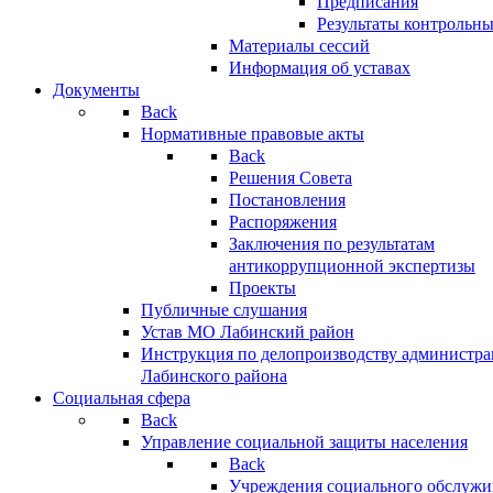
Предписания
Результаты контрольн
Материалы сессий
Информация об уставах
Документы
Back
Нормативные правовые акты
Back
Решения Совета
Постановления
Распоряжения
Заключения по результатам
антикоррупционной экспертизы
Проекты
Публичные слушания
Устав МО Лабинский район
Инструкция по делопроизводству администр
Лабинского района
Социальная сфера
Back
Управление социальной защиты населения
Back
Учреждения социального обслужи