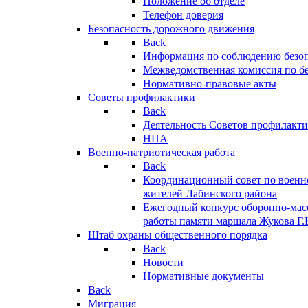
Положение об отделе
Телефон доверия
Безопасность дорожного движения
Back
Информация по соблюдению безо
Межведомственная комиссия по б
Нормативно-правовые акты
Советы профилактики
Back
Деятельность Советов профилакт
НПА
Военно-патриотическая работа
Back
Координационный совет по военн
жителей Лабинского района
Ежегодный конкурс оборонно-мас
работы памяти маршала Жукова Г.
Штаб охраны общественного порядка
Back
Новости
Нормативные документы
Back
Миграция