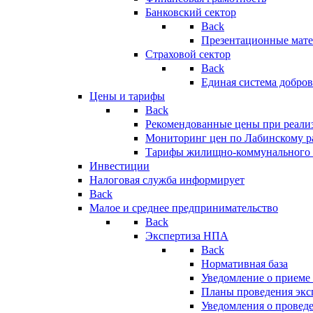
Банковский сектор
Back
Презентационные мате
Страховой сектор
Back
Единая система добро
Цены и тарифы
Back
Рекомендованные цены при реализ
Мониторинг цен по Лабинскому р
Тарифы жилищно-коммунального 
Инвестиции
Налоговая служба информирует
Back
Малое и среднее предпринимательство
Back
Экспертиза НПА
Back
Нормативная база
Уведомление о приеме
Планы проведения эк
Уведомления о провед