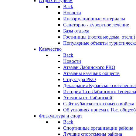
Отдых и туризм
Back
Новости
Информационные материалы
Санаторно - курортное лечение
Базы отдыха
Гостиницы (гостевые дома, отели)
Популярные объекты туристическо
Казачество
Back
Новости
Атаман Лабинского РКО
Атаманы казачьих обществ
Структура РКО
Декларация Кубанского казачества
История 1-го Лабинского Генерала
Атаманы ст. Лабинской
Cайт кубанского казачьего войска
Об условиях приема в Гос. общео
Физкультура и спорт
Back
Спортивные организации района
Лучшие спортсмены района