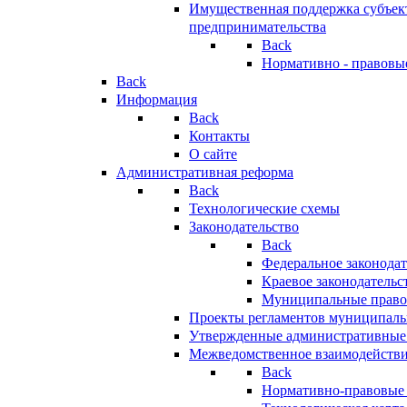
Имущественная поддержка субъект
предпринимательства
Back
Нормативно - правовы
Back
Информация
Back
Контакты
О сайте
Административная реформа
Back
Технологические схемы
Законодательство
Back
Федеральное законодат
Краевое законодательс
Муниципальные право
Проекты регламентов муниципаль
Утвержденные административные
Межведомственное взаимодейств
Back
Нормативно-правовые