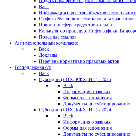
Подать обращение о факте самовольного стро
Back
Информация о реестре объектов самовольного
График обучающих семинаров для участников
Новости в сфере градостроительства
Калькулятор процедур. Инфографика. Видеор
Полезные ссылки
Антимонопольный комплаенс
Back
Доклады
Перечень нормативно правовых актов
Господдержка с/х
Back
Субсидии (ЛПХ, КФХ, ИП) - 2025
Back
Информация о заявках
Формы для заполнения
Документы по субсидированию
Субсидии (ЛПХ, КФХ, ИП) - 2024
Back
Информация о заявках
Формы для заполнения
Документы по субсидированию