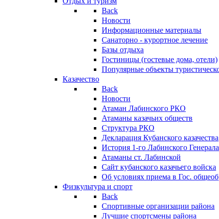
Отдых и туризм
Back
Новости
Информационные материалы
Санаторно - курортное лечение
Базы отдыха
Гостиницы (гостевые дома, отели)
Популярные объекты туристическо
Казачество
Back
Новости
Атаман Лабинского РКО
Атаманы казачьих обществ
Структура РКО
Декларация Кубанского казачества
История 1-го Лабинского Генерала
Атаманы ст. Лабинской
Cайт кубанского казачьего войска
Об условиях приема в Гос. общео
Физкультура и спорт
Back
Спортивные организации района
Лучшие спортсмены района