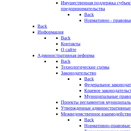
Имущественная поддержка субъект
предпринимательства
Back
Нормативно - правовы
Back
Информация
Back
Контакты
О сайте
Административная реформа
Back
Технологические схемы
Законодательство
Back
Федеральное законодат
Краевое законодательс
Муниципальные право
Проекты регламентов муниципаль
Утвержденные административные
Межведомственное взаимодейств
Back
Нормативно-правовые