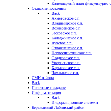
Календарный план физкультурно-
Сельские поселения
Back
Ахметовское с.п.
Владимирское с.п.
Вознесенское с.п.
Зассовское с.п.
Каладжинское с.п.
Лучевое с.п.
Отважненское с.п.
Первосинюхинское с.п.
Сладковское с.п.
Упорненское с.п.
Харьковское с.п.
Чамлыкское с.п.
СМИ района
Back
Почетные граждане
Информатизация
Back
Информационные системы
Бережливый Лабинский район