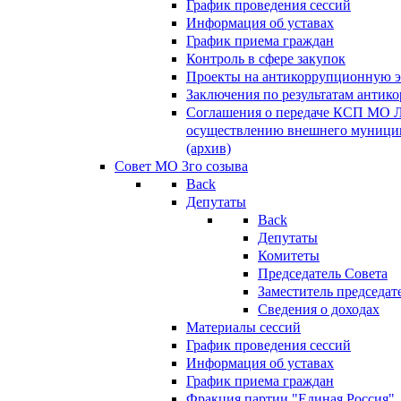
График проведения сессий
Информация об уставах
График приема граждан
Контроль в сфере закупок
Проекты на антикоррупционную э
Заключения по результатам антик
Соглашения о передаче КСП МО 
осуществлению внешнего муницип
(архив)
Совет МО 3го созыва
Back
Депутаты
Back
Депутаты
Комитеты
Председатель Совета
Заместитель председат
Сведения о доходах
Материалы сессий
График проведения сессий
Информация об уставах
График приема граждан
Фракция партии "Единая Россия"