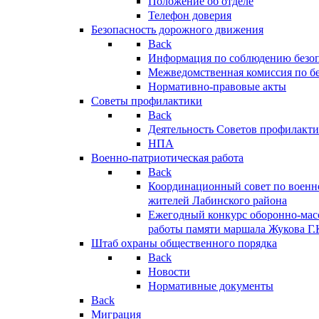
Положение об отделе
Телефон доверия
Безопасность дорожного движения
Back
Информация по соблюдению безо
Межведомственная комиссия по б
Нормативно-правовые акты
Советы профилактики
Back
Деятельность Советов профилакт
НПА
Военно-патриотическая работа
Back
Координационный совет по военн
жителей Лабинского района
Ежегодный конкурс оборонно-мас
работы памяти маршала Жукова Г.
Штаб охраны общественного порядка
Back
Новости
Нормативные документы
Back
Миграция