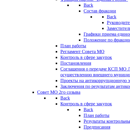
Back
Состав фракции
Back
Руководите
Заместител
Графики приема едино
Положение по фракци
План работы
Регламент Совета МО
Контроль в сфере закупок
Постановления
Соглашения о передаче КСП МО 
осуществлению внешнего муницип
Проекты на антикоррупционную э
Заключения по результатам антик
Совет МО 2го созыва
Back
Контроль в сфере закупок
Back
План работы
Результаты контрольн
Предписания