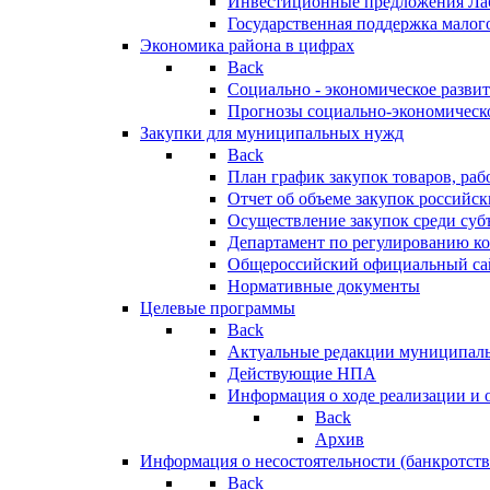
Инвестиционные предложения Ла
Государственная поддержка мало
Экономика района в цифрах
Back
Социально - экономическое разви
Прогнозы социально-экономическо
Закупки для муниципальных нужд
Back
План график закупок товаров, ра
Отчет об объеме закупок российск
Осуществление закупок среди с
Департамент по регулированию ко
Общероссийский официальный сайт
Нормативные документы
Целевые программы
Back
Актуальные редакции муниципал
Действующие НПА
Информация о ходе реализации и
Back
Архив
Информация о несостоятельности (банкротств
Back