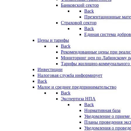
Банковский сектор
Back
Презентационные мате
Страховой сектор
Back
Единая система добро
Цены и тарифы
Back
Рекомендованные цены при реализ
Мониторинг цен по Лабинскому р
Тарифы жилищно-коммунального 
Инвестиции
Налоговая служба информирует
Back
Малое и среднее предпринимательство
Back
Экспертиза НПА
Back
Нормативная база
Уведомление о приеме
Планы проведения эк
Уведомления о провед