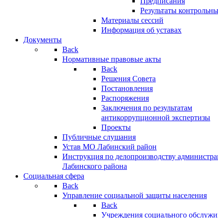
Предписания
Результаты контрольн
Материалы сессий
Информация об уставах
Документы
Back
Нормативные правовые акты
Back
Решения Совета
Постановления
Распоряжения
Заключения по результатам
антикоррупционной экспертизы
Проекты
Публичные слушания
Устав МО Лабинский район
Инструкция по делопроизводству администр
Лабинского района
Социальная сфера
Back
Управление социальной защиты населения
Back
Учреждения социального обслужи