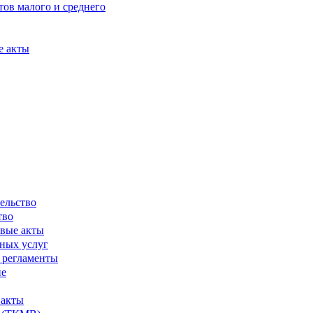
ов малого и среднего
е акты
ельство
тво
вые акты
ных услуг
 регламенты
ие
 акты