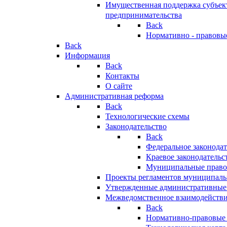
Имущественная поддержка субъект
предпринимательства
Back
Нормативно - правовы
Back
Информация
Back
Контакты
О сайте
Административная реформа
Back
Технологические схемы
Законодательство
Back
Федеральное законодат
Краевое законодательс
Муниципальные право
Проекты регламентов муниципаль
Утвержденные административные
Межведомственное взаимодейств
Back
Нормативно-правовые