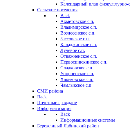
Календарный план физкультурно-
Сельские поселения
Back
Ахметовское с.п.
Владимирское с.п.
Вознесенское с.п.
Зассовское с.п.
Каладжинское с.п.
Лучевое с.п.
Отважненское с.п.
Первосинюхинское с.п.
Сладковское с.п.
Упорненское с.п.
Харьковское с.п.
Чамлыкское с.п.
СМИ района
Back
Почетные граждане
Информатизация
Back
Информационные системы
Бережливый Лабинский район