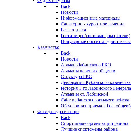
Отдых и туризм
Back
Новости
Информационные материалы
Санаторно - курортное лечение
Базы отдыха
Гостиницы (гостевые дома, отели)
Популярные объекты туристическо
Казачество
Back
Новости
Атаман Лабинского РКО
Атаманы казачьих обществ
Структура РКО
Декларация Кубанского казачества
История 1-го Лабинского Генерала
Атаманы ст. Лабинской
Cайт кубанского казачьего войска
Об условиях приема в Гос. общео
Физкультура и спорт
Back
Спортивные организации района
Лучшие спортсмены района