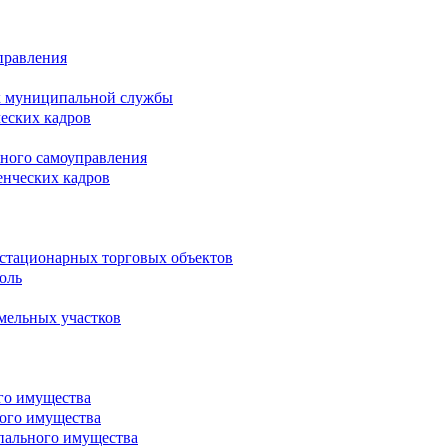
правления
х муниципальной службы
ческих кадров
тного самоуправления
енческих кадров
естационарных торговых объектов
оль
мельных участков
го имущества
ого имущества
пального имущества