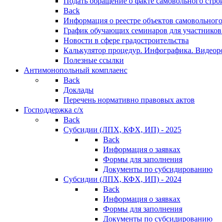
Подать обращение о факте самовольного стро
Back
Информация о реестре объектов самовольного
График обучающих семинаров для участников
Новости в сфере градостроительства
Калькулятор процедур. Инфографика. Видеор
Полезные ссылки
Антимонопольный комплаенс
Back
Доклады
Перечень нормативно правовых актов
Господдержка с/х
Back
Субсидии (ЛПХ, КФХ, ИП) - 2025
Back
Информация о заявках
Формы для заполнения
Документы по субсидированию
Субсидии (ЛПХ, КФХ, ИП) - 2024
Back
Информация о заявках
Формы для заполнения
Документы по субсидированию