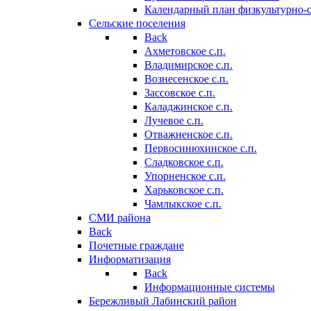
Календарный план физкультурно-
Сельские поселения
Back
Ахметовское с.п.
Владимирское с.п.
Вознесенское с.п.
Зассовское с.п.
Каладжинское с.п.
Лучевое с.п.
Отважненское с.п.
Первосинюхинское с.п.
Сладковское с.п.
Упорненское с.п.
Харьковское с.п.
Чамлыкское с.п.
СМИ района
Back
Почетные граждане
Информатизация
Back
Информационные системы
Бережливый Лабинский район