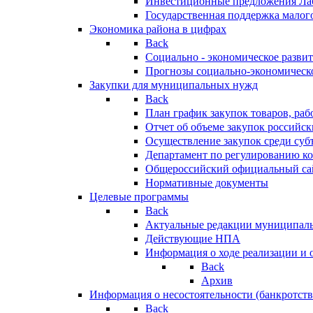
Инвестиционные предложения Ла
Государственная поддержка мало
Экономика района в цифрах
Back
Социально - экономическое разви
Прогнозы социально-экономическо
Закупки для муниципальных нужд
Back
План график закупок товаров, ра
Отчет об объеме закупок российск
Осуществление закупок среди с
Департамент по регулированию ко
Общероссийский официальный сайт
Нормативные документы
Целевые программы
Back
Актуальные редакции муниципал
Действующие НПА
Информация о ходе реализации и
Back
Архив
Информация о несостоятельности (банкротств
Back