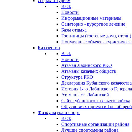
Отдых и туризм
Back
Новости
Информационные материалы
Санаторно - курортное лечение
Базы отдыха
Гостиницы (гостевые дома, отели)
Популярные объекты туристическо
Казачество
Back
Новости
Атаман Лабинского РКО
Атаманы казачьих обществ
Структура РКО
Декларация Кубанского казачества
История 1-го Лабинского Генерала
Атаманы ст. Лабинской
Cайт кубанского казачьего войска
Об условиях приема в Гос. общео
Физкультура и спорт
Back
Спортивные организации района
Лучшие спортсмены района