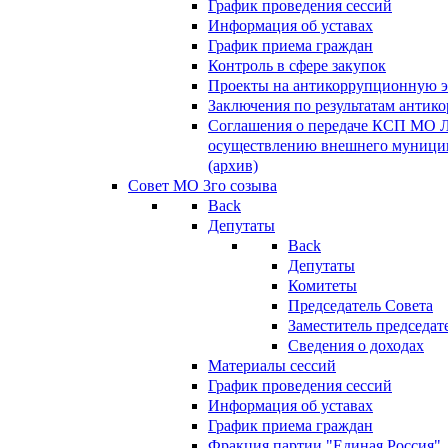
График проведения сессий
Информация об уставах
График приема граждан
Контроль в сфере закупок
Проекты на антикоррупционную э
Заключения по результатам антик
Соглашения о передаче КСП МО 
осуществлению внешнего муницип
(архив)
Совет МО 3го созыва
Back
Депутаты
Back
Депутаты
Комитеты
Председатель Совета
Заместитель председат
Сведения о доходах
Материалы сессий
График проведения сессий
Информация об уставах
График приема граждан
Фракция партии "Единая Россия"