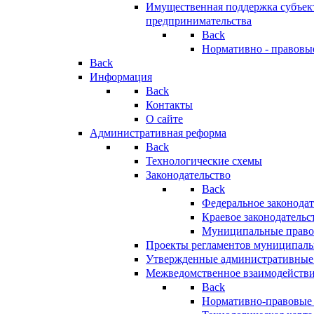
Имущественная поддержка субъект
предпринимательства
Back
Нормативно - правовы
Back
Информация
Back
Контакты
О сайте
Административная реформа
Back
Технологические схемы
Законодательство
Back
Федеральное законодат
Краевое законодательс
Муниципальные право
Проекты регламентов муниципаль
Утвержденные административные
Межведомственное взаимодейств
Back
Нормативно-правовые