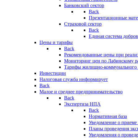
Банковский сектор
Back
Презентационные мате
Страховой сектор
Back
Единая система добро
Цены и тарифы
Back
Рекомендованные цены при реализ
Мониторинг цен по Лабинскому р
Тарифы жилищно-коммунального 
Инвестиции
Налоговая служба информирует
Back
Малое и среднее предпринимательство
Back
Экспертиза НПА
Back
Нормативная база
Уведомление о приеме
Планы проведения эк
Уведомления о провед