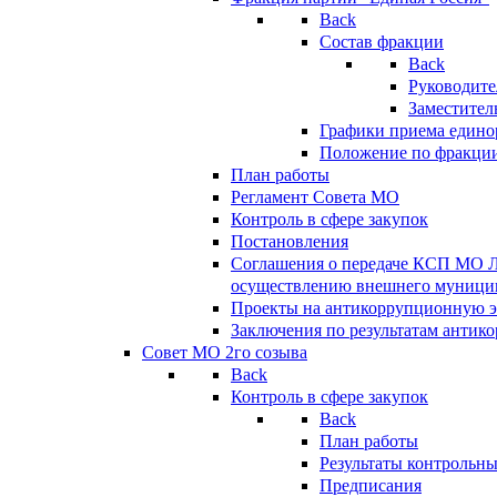
Back
Состав фракции
Back
Руководите
Заместител
Графики приема едино
Положение по фракци
План работы
Регламент Совета МО
Контроль в сфере закупок
Постановления
Соглашения о передаче КСП МО 
осуществлению внешнего муницип
Проекты на антикоррупционную э
Заключения по результатам антик
Совет МО 2го созыва
Back
Контроль в сфере закупок
Back
План работы
Результаты контрольн
Предписания