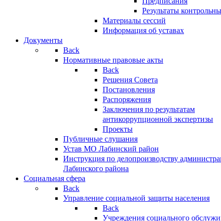
Предписания
Результаты контрольн
Материалы сессий
Информация об уставах
Документы
Back
Нормативные правовые акты
Back
Решения Совета
Постановления
Распоряжения
Заключения по результатам
антикоррупционной экспертизы
Проекты
Публичные слушания
Устав МО Лабинский район
Инструкция по делопроизводству администр
Лабинского района
Социальная сфера
Back
Управление социальной защиты населения
Back
Учреждения социального обслужи