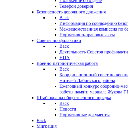
Положение об отделе
Телефон доверия
Безопасность дорожного движения
Back
Информация по соблюдению безо
Межведомственная комиссия по б
Нормативно-правовые акты
Советы профилактики
Back
Деятельность Советов профилакт
НПА
Военно-патриотическая работа
Back
Координационный совет по военн
жителей Лабинского района
Ежегодный конкурс оборонно-мас
работы памяти маршала Жукова Г.
Штаб охраны общественного порядка
Back
Новости
Нормативные документы
Back
Миграция