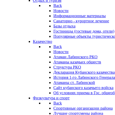
Отдых и туризм
Back
Новости
Информационные материалы
Санаторно - курортное лечение
Базы отдыха
Гостиницы (гостевые дома, отели)
Популярные объекты туристическо
Казачество
Back
Новости
Атаман Лабинского РКО
Атаманы казачьих обществ
Структура РКО
Декларация Кубанского казачества
История 1-го Лабинского Генерала
Атаманы ст. Лабинской
Cайт кубанского казачьего войска
Об условиях приема в Гос. общео
Физкультура и спорт
Back
Спортивные организации района
Лучшие спортсмены района