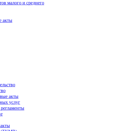
ов малого и среднего
е акты
ельство
тво
вые акты
ных услуг
 регламенты
ие
 акты