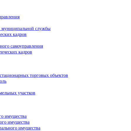
правления
х муниципальной службы
ческих кадров
тного самоуправления
енческих кадров
естационарных торговых объектов
оль
мельных участков
го имущества
ого имущества
пального имущества