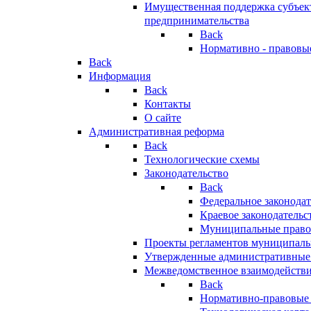
Имущественная поддержка субъект
предпринимательства
Back
Нормативно - правовы
Back
Информация
Back
Контакты
О сайте
Административная реформа
Back
Технологические схемы
Законодательство
Back
Федеральное законодат
Краевое законодательс
Муниципальные право
Проекты регламентов муниципаль
Утвержденные административные
Межведомственное взаимодейств
Back
Нормативно-правовые