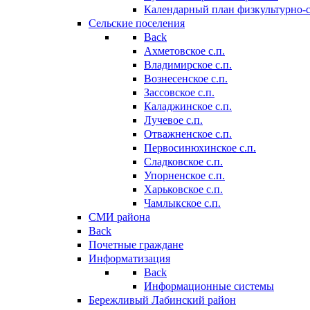
Календарный план физкультурно-
Сельские поселения
Back
Ахметовское с.п.
Владимирское с.п.
Вознесенское с.п.
Зассовское с.п.
Каладжинское с.п.
Лучевое с.п.
Отважненское с.п.
Первосинюхинское с.п.
Сладковское с.п.
Упорненское с.п.
Харьковское с.п.
Чамлыкское с.п.
СМИ района
Back
Почетные граждане
Информатизация
Back
Информационные системы
Бережливый Лабинский район