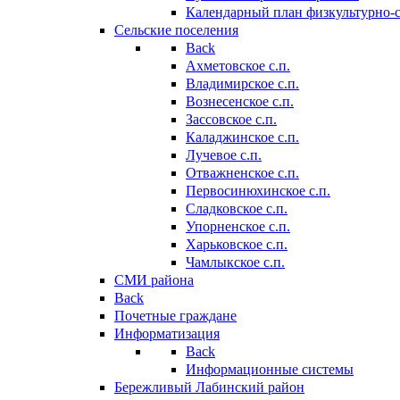
Календарный план физкультурно-
Сельские поселения
Back
Ахметовское с.п.
Владимирское с.п.
Вознесенское с.п.
Зассовское с.п.
Каладжинское с.п.
Лучевое с.п.
Отважненское с.п.
Первосинюхинское с.п.
Сладковское с.п.
Упорненское с.п.
Харьковское с.п.
Чамлыкское с.п.
СМИ района
Back
Почетные граждане
Информатизация
Back
Информационные системы
Бережливый Лабинский район