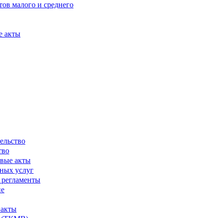
ов малого и среднего
е акты
ельство
тво
вые акты
ных услуг
 регламенты
ие
 акты