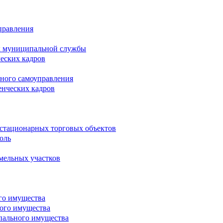
правления
х муниципальной службы
ческих кадров
тного самоуправления
енческих кадров
естационарных торговых объектов
оль
мельных участков
го имущества
ого имущества
пального имущества