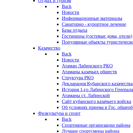
Отдых и туризм
Back
Новости
Информационные материалы
Санаторно - курортное лечение
Базы отдыха
Гостиницы (гостевые дома, отели)
Популярные объекты туристическо
Казачество
Back
Новости
Атаман Лабинского РКО
Атаманы казачьих обществ
Структура РКО
Декларация Кубанского казачества
История 1-го Лабинского Генерала
Атаманы ст. Лабинской
Cайт кубанского казачьего войска
Об условиях приема в Гос. общео
Физкультура и спорт
Back
Спортивные организации района
Лучшие спортсмены района