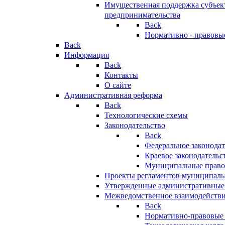
Имущественная поддержка субъект
предпринимательства
Back
Нормативно - правовы
Back
Информация
Back
Контакты
О сайте
Административная реформа
Back
Технологические схемы
Законодательство
Back
Федеральное законодат
Краевое законодательс
Муниципальные право
Проекты регламентов муниципаль
Утвержденные административные
Межведомственное взаимодейств
Back
Нормативно-правовые