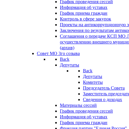
График проведения сессий
Информация об уставах
График приема граждан
Контроль в сфере закупок
Проекты на антикоррупционную э
Заключения по результатам антик
Соглашения о передаче КСП МО 
осуществлению внешнего муницип
(архив)
Совет МО 3го созыва
Back
Депутаты
Back
Депутаты
Комитеты
Председатель Совета
Заместитель председат
Сведения о доходах
Материалы сессий
График проведения сессий
Информация об уставах
График приема граждан
Фракция партии "Единая Россия"