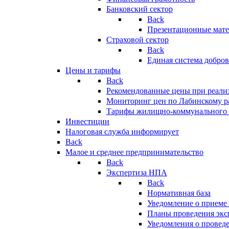
Банковский сектор
Back
Презентационные мате
Страховой сектор
Back
Единая система добро
Цены и тарифы
Back
Рекомендованные цены при реализ
Мониторинг цен по Лабинскому р
Тарифы жилищно-коммунального 
Инвестиции
Налоговая служба информирует
Back
Малое и среднее предпринимательство
Back
Экспертиза НПА
Back
Нормативная база
Уведомление о приеме
Планы проведения эк
Уведомления о провед