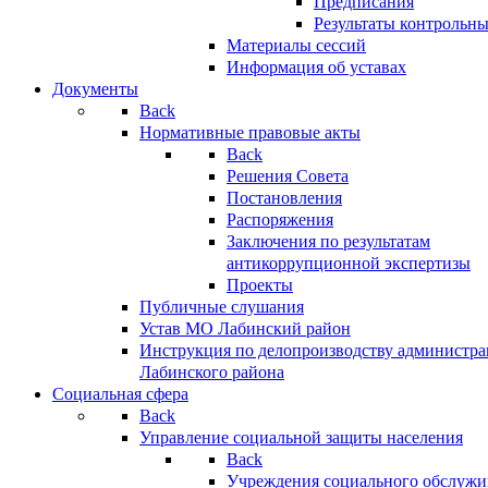
Предписания
Результаты контрольн
Материалы сессий
Информация об уставах
Документы
Back
Нормативные правовые акты
Back
Решения Совета
Постановления
Распоряжения
Заключения по результатам
антикоррупционной экспертизы
Проекты
Публичные слушания
Устав МО Лабинский район
Инструкция по делопроизводству администр
Лабинского района
Социальная сфера
Back
Управление социальной защиты населения
Back
Учреждения социального обслужи