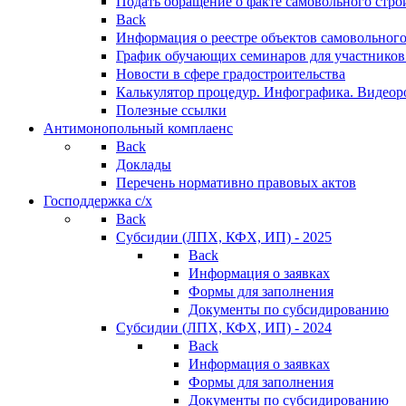
Подать обращение о факте самовольного стро
Back
Информация о реестре объектов самовольного
График обучающих семинаров для участников
Новости в сфере градостроительства
Калькулятор процедур. Инфографика. Видеор
Полезные ссылки
Антимонопольный комплаенс
Back
Доклады
Перечень нормативно правовых актов
Господдержка с/х
Back
Субсидии (ЛПХ, КФХ, ИП) - 2025
Back
Информация о заявках
Формы для заполнения
Документы по субсидированию
Субсидии (ЛПХ, КФХ, ИП) - 2024
Back
Информация о заявках
Формы для заполнения
Документы по субсидированию