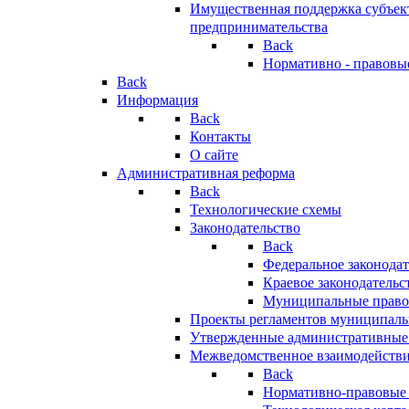
Имущественная поддержка субъект
предпринимательства
Back
Нормативно - правовы
Back
Информация
Back
Контакты
О сайте
Административная реформа
Back
Технологические схемы
Законодательство
Back
Федеральное законодат
Краевое законодательс
Муниципальные право
Проекты регламентов муниципаль
Утвержденные административные
Межведомственное взаимодейств
Back
Нормативно-правовые