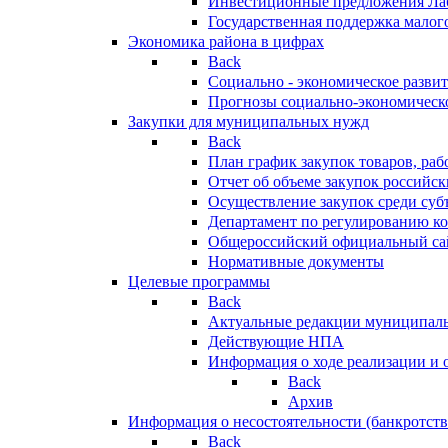
Инвестиционные предложения Ла
Государственная поддержка мало
Экономика района в цифрах
Back
Социально - экономическое разви
Прогнозы социально-экономическо
Закупки для муниципальных нужд
Back
План график закупок товаров, ра
Отчет об объеме закупок российск
Осуществление закупок среди с
Департамент по регулированию ко
Общероссийский официальный сайт
Нормативные документы
Целевые программы
Back
Актуальные редакции муниципал
Действующие НПА
Информация о ходе реализации и
Back
Архив
Информация о несостоятельности (банкротств
Back