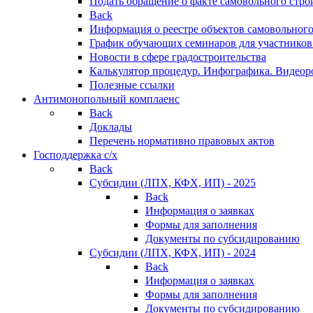
Подать обращение о факте самовольного стро
Back
Информация о реестре объектов самовольного
График обучающих семинаров для участников
Новости в сфере градостроительства
Калькулятор процедур. Инфографика. Видеор
Полезные ссылки
Антимонопольный комплаенс
Back
Доклады
Перечень нормативно правовых актов
Господдержка с/х
Back
Субсидии (ЛПХ, КФХ, ИП) - 2025
Back
Информация о заявках
Формы для заполнения
Документы по субсидированию
Субсидии (ЛПХ, КФХ, ИП) - 2024
Back
Информация о заявках
Формы для заполнения
Документы по субсидированию