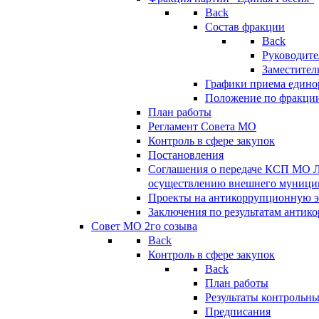
Back
Состав фракции
Back
Руководите
Заместител
Графики приема едино
Положение по фракци
План работы
Регламент Совета МО
Контроль в сфере закупок
Постановления
Соглашения о передаче КСП МО 
осуществлению внешнего муницип
Проекты на антикоррупционную э
Заключения по результатам антик
Совет МО 2го созыва
Back
Контроль в сфере закупок
Back
План работы
Результаты контрольн
Предписания