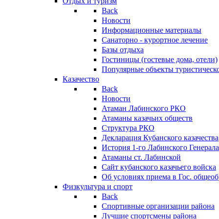
Отдых и туризм
Back
Новости
Информационные материалы
Санаторно - курортное лечение
Базы отдыха
Гостиницы (гостевые дома, отели)
Популярные объекты туристическо
Казачество
Back
Новости
Атаман Лабинского РКО
Атаманы казачьих обществ
Структура РКО
Декларация Кубанского казачества
История 1-го Лабинского Генерала
Атаманы ст. Лабинской
Cайт кубанского казачьего войска
Об условиях приема в Гос. общео
Физкультура и спорт
Back
Спортивные организации района
Лучшие спортсмены района