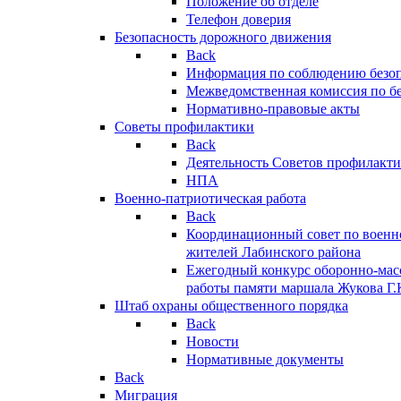
Положение об отделе
Телефон доверия
Безопасность дорожного движения
Back
Информация по соблюдению безо
Межведомственная комиссия по б
Нормативно-правовые акты
Советы профилактики
Back
Деятельность Советов профилакт
НПА
Военно-патриотическая работа
Back
Координационный совет по военн
жителей Лабинского района
Ежегодный конкурс оборонно-мас
работы памяти маршала Жукова Г.
Штаб охраны общественного порядка
Back
Новости
Нормативные документы
Back
Миграция