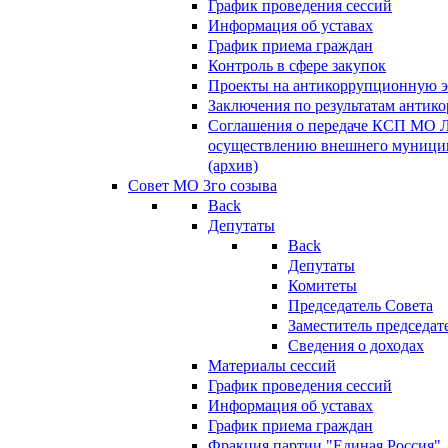
График проведения сессий
Информация об уставах
График приема граждан
Контроль в сфере закупок
Проекты на антикоррупционную э
Заключения по результатам антик
Соглашения о передаче КСП МО 
осуществлению внешнего муницип
(архив)
Совет МО 3го созыва
Back
Депутаты
Back
Депутаты
Комитеты
Председатель Совета
Заместитель председат
Сведения о доходах
Материалы сессий
График проведения сессий
Информация об уставах
График приема граждан
Фракция партии "Единая Россия"