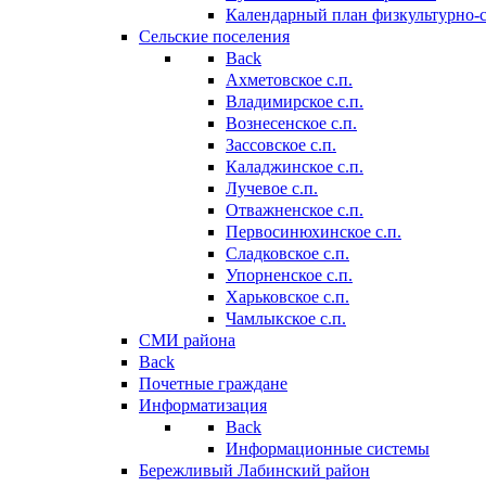
Календарный план физкультурно-
Сельские поселения
Back
Ахметовское с.п.
Владимирское с.п.
Вознесенское с.п.
Зассовское с.п.
Каладжинское с.п.
Лучевое с.п.
Отважненское с.п.
Первосинюхинское с.п.
Сладковское с.п.
Упорненское с.п.
Харьковское с.п.
Чамлыкское с.п.
СМИ района
Back
Почетные граждане
Информатизация
Back
Информационные системы
Бережливый Лабинский район