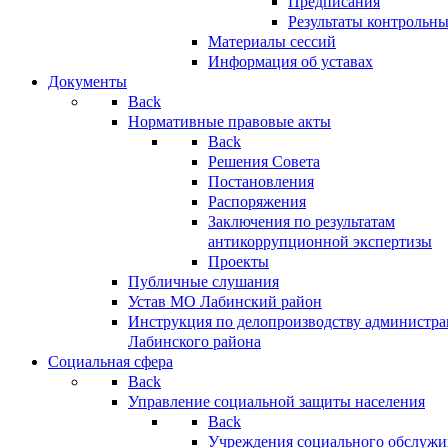
Предписания
Результаты контрольн
Материалы сессий
Информация об уставах
Документы
Back
Нормативные правовые акты
Back
Решения Совета
Постановления
Распоряжения
Заключения по результатам
антикоррупционной экспертизы
Проекты
Публичные слушания
Устав МО Лабинский район
Инструкция по делопроизводству администр
Лабинского района
Социальная сфера
Back
Управление социальной защиты населения
Back
Учреждения социального обслужи