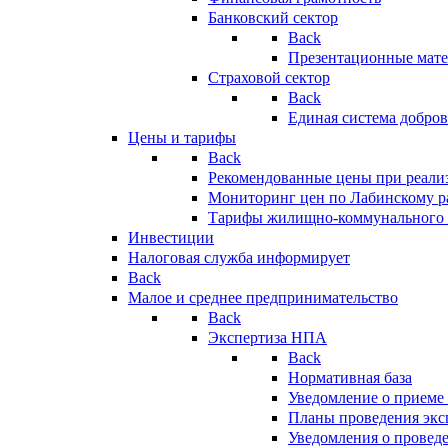
Банковский сектор
Back
Презентационные мате
Страховой сектор
Back
Единая система добро
Цены и тарифы
Back
Рекомендованные цены при реализ
Мониторинг цен по Лабинскому р
Тарифы жилищно-коммунального 
Инвестиции
Налоговая служба информирует
Back
Малое и среднее предпринимательство
Back
Экспертиза НПА
Back
Нормативная база
Уведомление о приеме
Планы проведения эк
Уведомления о провед