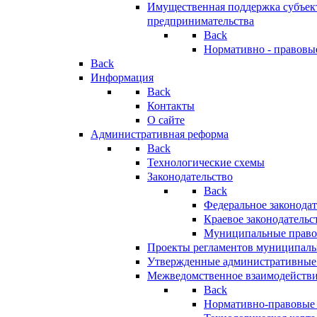
Имущественная поддержка субъект
предпринимательства
Back
Нормативно - правовы
Back
Информация
Back
Контакты
О сайте
Административная реформа
Back
Технологические схемы
Законодательство
Back
Федеральное законодат
Краевое законодательс
Муниципальные право
Проекты регламентов муниципаль
Утвержденные административные
Межведомственное взаимодейств
Back
Нормативно-правовые