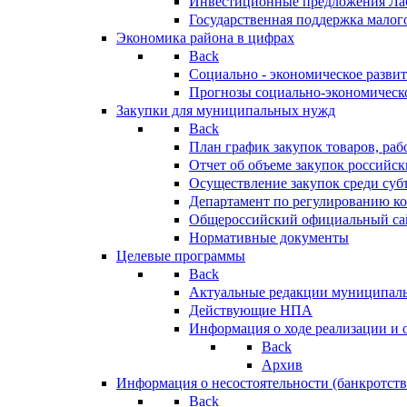
Инвестиционные предложения Ла
Государственная поддержка мало
Экономика района в цифрах
Back
Социально - экономическое разви
Прогнозы социально-экономическо
Закупки для муниципальных нужд
Back
План график закупок товаров, ра
Отчет об объеме закупок российск
Осуществление закупок среди с
Департамент по регулированию ко
Общероссийский официальный сайт
Нормативные документы
Целевые программы
Back
Актуальные редакции муниципал
Действующие НПА
Информация о ходе реализации и
Back
Архив
Информация о несостоятельности (банкротств
Back