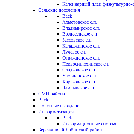
Календарный план физкультурно-
Сельские поселения
Back
Ахметовское с.п.
Владимирское с.п.
Вознесенское с.п.
Зассовское с.п.
Каладжинское с.п.
Лучевое с.п.
Отважненское с.п.
Первосинюхинское с.п.
Сладковское с.п.
Упорненское с.п.
Харьковское с.п.
Чамлыкское с.п.
СМИ района
Back
Почетные граждане
Информатизация
Back
Информационные системы
Бережливый Лабинский район