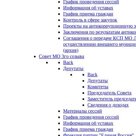
График проведения сессий
Информация об уставах
График приема граждан
Контроль в сфере закупок
Проекты на антикоррупционную э
Заключения по результатам антик
Соглашения о передаче КСП МО 
осуществлению внешнего муницип
(архив)
Совет МО 3го созыва
Back
Депутаты
Back
Депутаты
Комитеты
Председатель Совета
Заместитель председат
Сведения о доходах
Материалы сессий
График проведения сессий
Информация об уставах
График приема граждан
Фракция партии "Единая Россия"