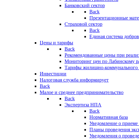
Банковский сектор
Back
Презентационные мате
Страховой сектор
Back
Единая система добро
Цены и тарифы
Back
Рекомендованные цены при реализ
Мониторинг цен по Лабинскому р
Тарифы жилищно-коммунального 
Инвестиции
Налоговая служба информирует
Back
Малое и среднее предпринимательство
Back
Экспертиза НПА
Back
Нормативная база
Уведомление о приеме
Планы проведения эк
Уведомления о провед