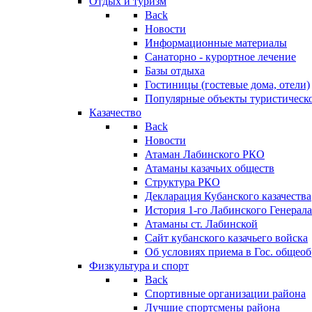
Отдых и туризм
Back
Новости
Информационные материалы
Санаторно - курортное лечение
Базы отдыха
Гостиницы (гостевые дома, отели)
Популярные объекты туристическо
Казачество
Back
Новости
Атаман Лабинского РКО
Атаманы казачьих обществ
Структура РКО
Декларация Кубанского казачества
История 1-го Лабинского Генерала
Атаманы ст. Лабинской
Cайт кубанского казачьего войска
Об условиях приема в Гос. общео
Физкультура и спорт
Back
Спортивные организации района
Лучшие спортсмены района