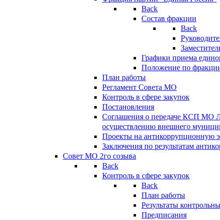
Back
Состав фракции
Back
Руководите
Заместител
Графики приема едино
Положение по фракци
План работы
Регламент Совета МО
Контроль в сфере закупок
Постановления
Соглашения о передаче КСП МО 
осуществлению внешнего муницип
Проекты на антикоррупционную э
Заключения по результатам антик
Совет МО 2го созыва
Back
Контроль в сфере закупок
Back
План работы
Результаты контрольн
Предписания