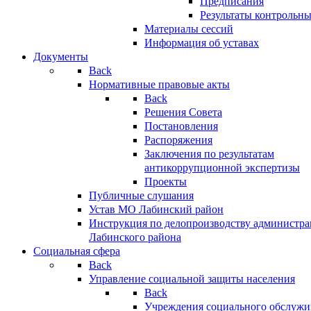
Предписания
Результаты контрольн
Материалы сессий
Информация об уставах
Документы
Back
Нормативные правовые акты
Back
Решения Совета
Постановления
Распоряжения
Заключения по результатам
антикоррупционной экспертизы
Проекты
Публичные слушания
Устав МО Лабинский район
Инструкция по делопроизводству администр
Лабинского района
Социальная сфера
Back
Управление социальной защиты населения
Back
Учреждения социального обслужи