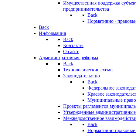
Имущественная поддержка субъект
предпринимательства
Back
Нормативно - правовы
Back
Информация
Back
Контакты
О сайте
Административная реформа
Back
Технологические схемы
Законодательство
Back
Федеральное законодат
Краевое законодательс
Муниципальные право
Проекты регламентов муниципаль
Утвержденные административные
Межведомственное взаимодейств
Back
Нормативно-правовые