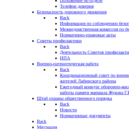
Положение об отделе
Телефон доверия
Безопасность дорожного движения
Back
Информация по соблюдению безо
Межведомственная комиссия по б
Нормативно-правовые акты
Советы профилактики
Back
Деятельность Советов профилакт
НПА
Военно-патриотическая работа
Back
Координационный совет по военн
жителей Лабинского района
Ежегодный конкурс оборонно-мас
работы памяти маршала Жукова Г.
Штаб охраны общественного порядка
Back
Новости
Нормативные документы
Back
Миграция