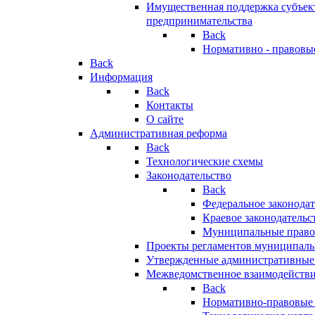
Имущественная поддержка субъект
предпринимательства
Back
Нормативно - правовы
Back
Информация
Back
Контакты
О сайте
Административная реформа
Back
Технологические схемы
Законодательство
Back
Федеральное законодат
Краевое законодательс
Муниципальные право
Проекты регламентов муниципаль
Утвержденные административные
Межведомственное взаимодейств
Back
Нормативно-правовые