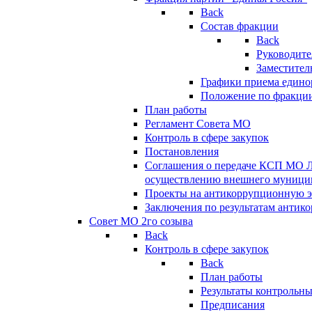
Back
Состав фракции
Back
Руководите
Заместител
Графики приема едино
Положение по фракци
План работы
Регламент Совета МО
Контроль в сфере закупок
Постановления
Соглашения о передаче КСП МО 
осуществлению внешнего муницип
Проекты на антикоррупционную э
Заключения по результатам антик
Совет МО 2го созыва
Back
Контроль в сфере закупок
Back
План работы
Результаты контрольн
Предписания