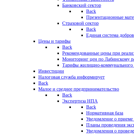
Банковский сектор
Back
Презентационные мате
Страховой сектор
Back
Единая система добро
Цены и тарифы
Back
Рекомендованные цены при реализ
Мониторинг цен по Лабинскому р
Тарифы жилищно-коммунального 
Инвестиции
Налоговая служба информирует
Back
Малое и среднее предпринимательство
Back
Экспертиза НПА
Back
Нормативная база
Уведомление о приеме
Планы проведения эк
Уведомления о провед