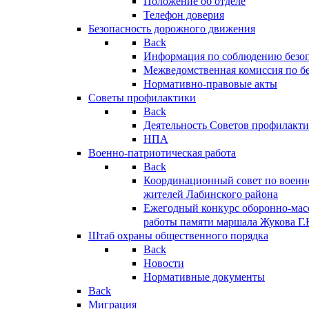
Положение об отделе
Телефон доверия
Безопасность дорожного движения
Back
Информация по соблюдению безо
Межведомственная комиссия по б
Нормативно-правовые акты
Советы профилактики
Back
Деятельность Советов профилакт
НПА
Военно-патриотическая работа
Back
Координационный совет по военн
жителей Лабинского района
Ежегодный конкурс оборонно-мас
работы памяти маршала Жукова Г.
Штаб охраны общественного порядка
Back
Новости
Нормативные документы
Back
Миграция