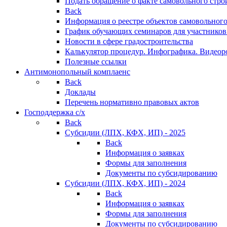
Подать обращение о факте самовольного стро
Back
Информация о реестре объектов самовольного
График обучающих семинаров для участников
Новости в сфере градостроительства
Калькулятор процедур. Инфографика. Видеор
Полезные ссылки
Антимонопольный комплаенс
Back
Доклады
Перечень нормативно правовых актов
Господдержка с/х
Back
Субсидии (ЛПХ, КФХ, ИП) - 2025
Back
Информация о заявках
Формы для заполнения
Документы по субсидированию
Субсидии (ЛПХ, КФХ, ИП) - 2024
Back
Информация о заявках
Формы для заполнения
Документы по субсидированию