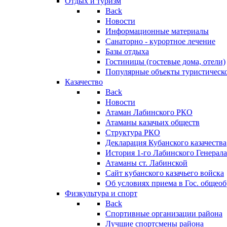
Отдых и туризм
Back
Новости
Информационные материалы
Санаторно - курортное лечение
Базы отдыха
Гостиницы (гостевые дома, отели)
Популярные объекты туристическо
Казачество
Back
Новости
Атаман Лабинского РКО
Атаманы казачьих обществ
Структура РКО
Декларация Кубанского казачества
История 1-го Лабинского Генерала
Атаманы ст. Лабинской
Cайт кубанского казачьего войска
Об условиях приема в Гос. общео
Физкультура и спорт
Back
Спортивные организации района
Лучшие спортсмены района