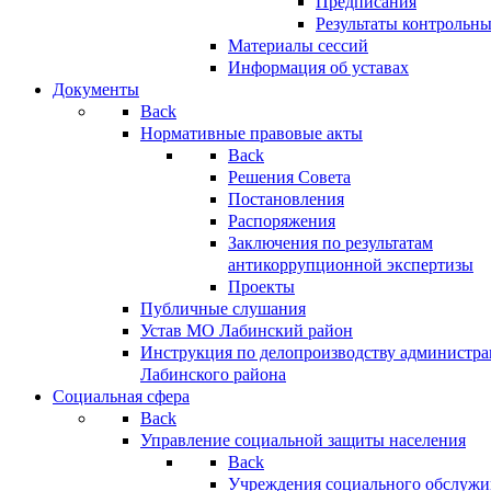
Предписания
Результаты контрольн
Материалы сессий
Информация об уставах
Документы
Back
Нормативные правовые акты
Back
Решения Совета
Постановления
Распоряжения
Заключения по результатам
антикоррупционной экспертизы
Проекты
Публичные слушания
Устав МО Лабинский район
Инструкция по делопроизводству администр
Лабинского района
Социальная сфера
Back
Управление социальной защиты населения
Back
Учреждения социального обслужи