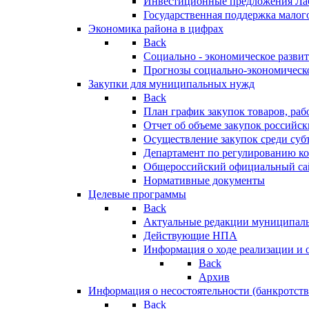
Инвестиционные предложения Ла
Государственная поддержка мало
Экономика района в цифрах
Back
Социально - экономическое разви
Прогнозы социально-экономическо
Закупки для муниципальных нужд
Back
План график закупок товаров, ра
Отчет об объеме закупок российск
Осуществление закупок среди с
Департамент по регулированию ко
Общероссийский официальный сайт
Нормативные документы
Целевые программы
Back
Актуальные редакции муниципал
Действующие НПА
Информация о ходе реализации и
Back
Архив
Информация о несостоятельности (банкротств
Back