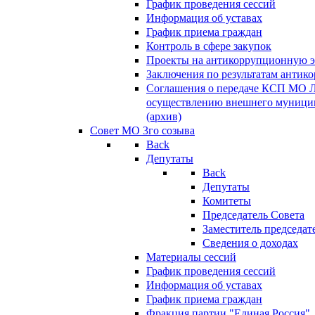
График проведения сессий
Информация об уставах
График приема граждан
Контроль в сфере закупок
Проекты на антикоррупционную э
Заключения по результатам антик
Соглашения о передаче КСП МО 
осуществлению внешнего муницип
(архив)
Совет МО 3го созыва
Back
Депутаты
Back
Депутаты
Комитеты
Председатель Совета
Заместитель председат
Сведения о доходах
Материалы сессий
График проведения сессий
Информация об уставах
График приема граждан
Фракция партии "Единая Россия"