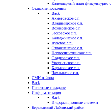
Календарный план физкультурно-
Сельские поселения
Back
Ахметовское с.п.
Владимирское с.п.
Вознесенское с.п.
Зассовское с.п.
Каладжинское с.п.
Лучевое с.п.
Отважненское с.п.
Первосинюхинское с.п.
Сладковское с.п.
Упорненское с.п.
Харьковское с.п.
Чамлыкское с.п.
СМИ района
Back
Почетные граждане
Информатизация
Back
Информационные системы
Бережливый Лабинский район