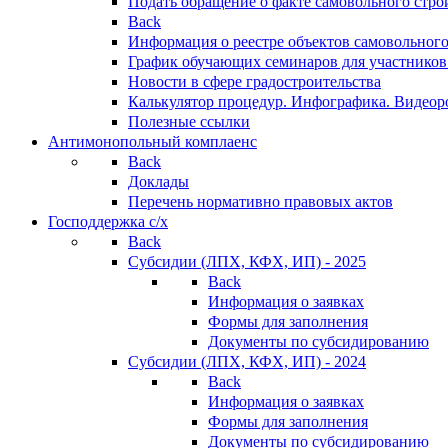
Подать обращение о факте самовольного стро
Back
Информация о реестре объектов самовольного
График обучающих семинаров для участников
Новости в сфере градостроительства
Калькулятор процедур. Инфографика. Видеор
Полезные ссылки
Антимонопольный комплаенс
Back
Доклады
Перечень нормативно правовых актов
Господдержка с/х
Back
Субсидии (ЛПХ, КФХ, ИП) - 2025
Back
Информация о заявках
Формы для заполнения
Документы по субсидированию
Субсидии (ЛПХ, КФХ, ИП) - 2024
Back
Информация о заявках
Формы для заполнения
Документы по субсидированию