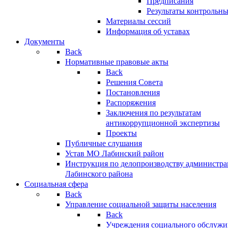
Предписания
Результаты контрольн
Материалы сессий
Информация об уставах
Документы
Back
Нормативные правовые акты
Back
Решения Совета
Постановления
Распоряжения
Заключения по результатам
антикоррупционной экспертизы
Проекты
Публичные слушания
Устав МО Лабинский район
Инструкция по делопроизводству администр
Лабинского района
Социальная сфера
Back
Управление социальной защиты населения
Back
Учреждения социального обслужи