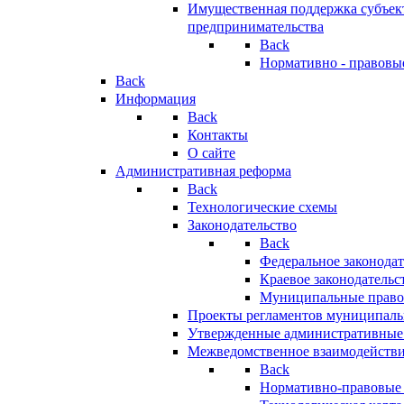
Имущественная поддержка субъект
предпринимательства
Back
Нормативно - правовы
Back
Информация
Back
Контакты
О сайте
Административная реформа
Back
Технологические схемы
Законодательство
Back
Федеральное законодат
Краевое законодательс
Муниципальные право
Проекты регламентов муниципаль
Утвержденные административные
Межведомственное взаимодейств
Back
Нормативно-правовые