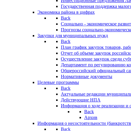
Инвестиционные предложения Ла
Государственная поддержка мало
Экономика района в цифрах
Back
Социально - экономическое разви
Прогнозы социально-экономическо
Закупки для муниципальных нужд
Back
План график закупок товаров, ра
Отчет об объеме закупок российск
Осуществление закупок среди с
Департамент по регулированию ко
Общероссийский официальный сайт
Нормативные документы
Целевые программы
Back
Актуальные редакции муниципал
Действующие НПА
Информация о ходе реализации и
Back
Архив
Информация о несостоятельности (банкротств
Back