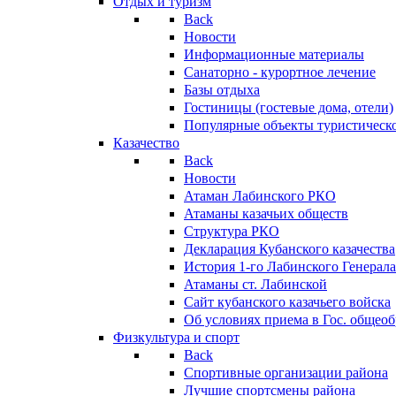
Отдых и туризм
Back
Новости
Информационные материалы
Санаторно - курортное лечение
Базы отдыха
Гостиницы (гостевые дома, отели)
Популярные объекты туристическо
Казачество
Back
Новости
Атаман Лабинского РКО
Атаманы казачьих обществ
Структура РКО
Декларация Кубанского казачества
История 1-го Лабинского Генерала
Атаманы ст. Лабинской
Cайт кубанского казачьего войска
Об условиях приема в Гос. общео
Физкультура и спорт
Back
Спортивные организации района
Лучшие спортсмены района