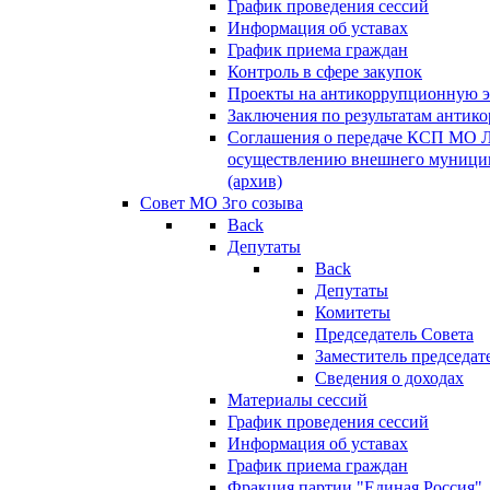
График проведения сессий
Информация об уставах
График приема граждан
Контроль в сфере закупок
Проекты на антикоррупционную э
Заключения по результатам антик
Соглашения о передаче КСП МО 
осуществлению внешнего муницип
(архив)
Совет МО 3го созыва
Back
Депутаты
Back
Депутаты
Комитеты
Председатель Совета
Заместитель председат
Сведения о доходах
Материалы сессий
График проведения сессий
Информация об уставах
График приема граждан
Фракция партии "Единая Россия"