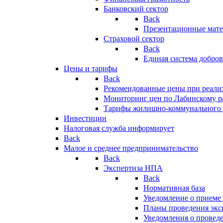
Банковский сектор
Back
Презентационные мате
Страховой сектор
Back
Единая система добро
Цены и тарифы
Back
Рекомендованные цены при реализ
Мониторинг цен по Лабинскому р
Тарифы жилищно-коммунального 
Инвестиции
Налоговая служба информирует
Back
Малое и среднее предпринимательство
Back
Экспертиза НПА
Back
Нормативная база
Уведомление о приеме
Планы проведения эк
Уведомления о провед