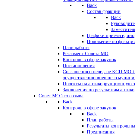
Back
Состав фракции
Back
Руководите
Заместител
Графики приема едино
Положение по фракци
План работы
Регламент Совета МО
Контроль в сфере закупок
Постановления
Соглашения о передаче КСП МО 
осуществлению внешнего муницип
Проекты на антикоррупционную э
Заключения по результатам антик
Совет МО 2го созыва
Back
Контроль в сфере закупок
Back
План работы
Результаты контрольн
Предписания