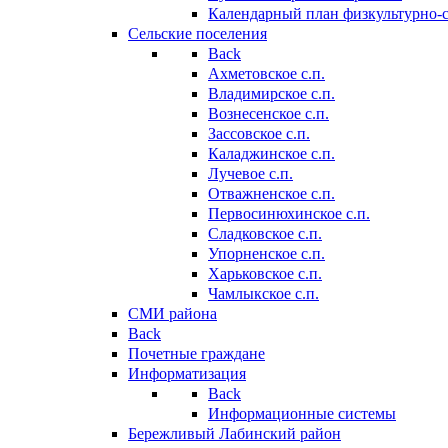
Календарный план физкультурно-
Сельские поселения
Back
Ахметовское с.п.
Владимирское с.п.
Вознесенское с.п.
Зассовское с.п.
Каладжинское с.п.
Лучевое с.п.
Отважненское с.п.
Первосинюхинское с.п.
Сладковское с.п.
Упорненское с.п.
Харьковское с.п.
Чамлыкское с.п.
СМИ района
Back
Почетные граждане
Информатизация
Back
Информационные системы
Бережливый Лабинский район