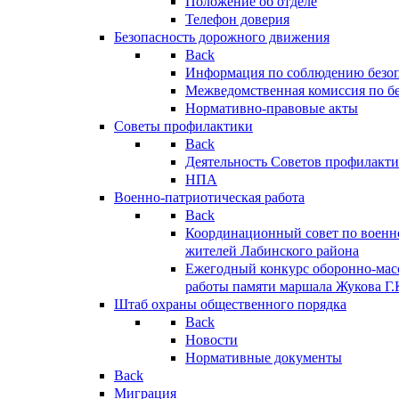
Положение об отделе
Телефон доверия
Безопасность дорожного движения
Back
Информация по соблюдению безо
Межведомственная комиссия по б
Нормативно-правовые акты
Советы профилактики
Back
Деятельность Советов профилакт
НПА
Военно-патриотическая работа
Back
Координационный совет по военн
жителей Лабинского района
Ежегодный конкурс оборонно-мас
работы памяти маршала Жукова Г.
Штаб охраны общественного порядка
Back
Новости
Нормативные документы
Back
Миграция