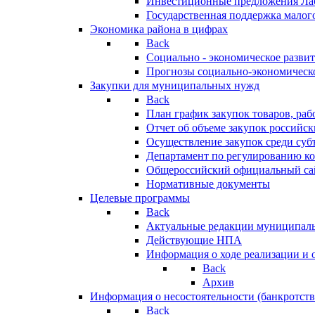
Инвестиционные предложения Ла
Государственная поддержка мало
Экономика района в цифрах
Back
Социально - экономическое разви
Прогнозы социально-экономическо
Закупки для муниципальных нужд
Back
План график закупок товаров, ра
Отчет об объеме закупок российск
Осуществление закупок среди с
Департамент по регулированию ко
Общероссийский официальный сайт
Нормативные документы
Целевые программы
Back
Актуальные редакции муниципал
Действующие НПА
Информация о ходе реализации и
Back
Архив
Информация о несостоятельности (банкротств
Back