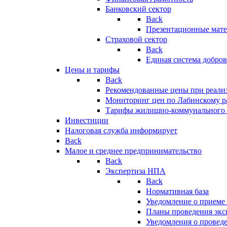
Банковский сектор
Back
Презентационные мате
Страховой сектор
Back
Единая система добро
Цены и тарифы
Back
Рекомендованные цены при реализ
Мониторинг цен по Лабинскому р
Тарифы жилищно-коммунального 
Инвестиции
Налоговая служба информирует
Back
Малое и среднее предпринимательство
Back
Экспертиза НПА
Back
Нормативная база
Уведомление о приеме
Планы проведения эк
Уведомления о провед