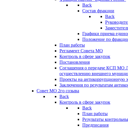
Back
Состав фракции
Back
Руководите
Заместител
Графики приема едино
Положение по фракци
План работы
Регламент Совета МО
Контроль в сфере закупок
Постановления
Соглашения о передаче КСП МО 
осуществлению внешнего муницип
Проекты на антикоррупционную э
Заключения по результатам антик
Совет МО 2го созыва
Back
Контроль в сфере закупок
Back
План работы
Результаты контрольн
Предписания