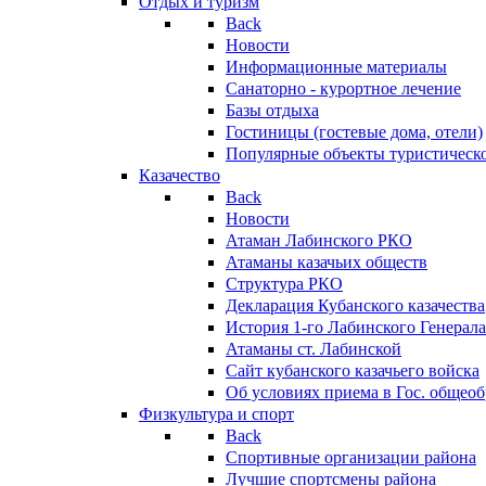
Отдых и туризм
Back
Новости
Информационные материалы
Санаторно - курортное лечение
Базы отдыха
Гостиницы (гостевые дома, отели)
Популярные объекты туристическо
Казачество
Back
Новости
Атаман Лабинского РКО
Атаманы казачьих обществ
Структура РКО
Декларация Кубанского казачества
История 1-го Лабинского Генерала
Атаманы ст. Лабинской
Cайт кубанского казачьего войска
Об условиях приема в Гос. общео
Физкультура и спорт
Back
Спортивные организации района
Лучшие спортсмены района