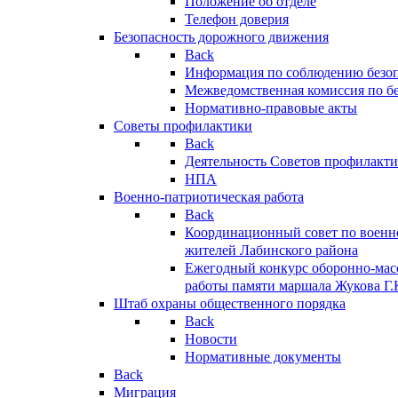
Положение об отделе
Телефон доверия
Безопасность дорожного движения
Back
Информация по соблюдению безо
Межведомственная комиссия по б
Нормативно-правовые акты
Советы профилактики
Back
Деятельность Советов профилакт
НПА
Военно-патриотическая работа
Back
Координационный совет по военн
жителей Лабинского района
Ежегодный конкурс оборонно-мас
работы памяти маршала Жукова Г.
Штаб охраны общественного порядка
Back
Новости
Нормативные документы
Back
Миграция