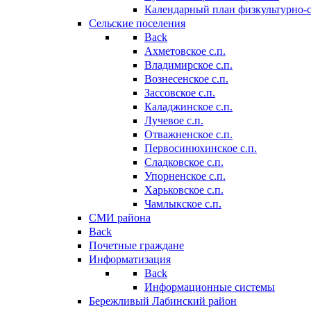
Календарный план физкультурно-
Сельские поселения
Back
Ахметовское с.п.
Владимирское с.п.
Вознесенское с.п.
Зассовское с.п.
Каладжинское с.п.
Лучевое с.п.
Отважненское с.п.
Первосинюхинское с.п.
Сладковское с.п.
Упорненское с.п.
Харьковское с.п.
Чамлыкское с.п.
СМИ района
Back
Почетные граждане
Информатизация
Back
Информационные системы
Бережливый Лабинский район