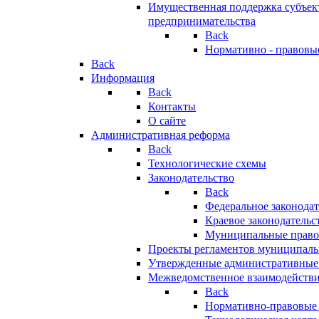
Имущественная поддержка субъект
предпринимательства
Back
Нормативно - правовы
Back
Информация
Back
Контакты
О сайте
Административная реформа
Back
Технологические схемы
Законодательство
Back
Федеральное законодат
Краевое законодательс
Муниципальные право
Проекты регламентов муниципаль
Утвержденные административные
Межведомственное взаимодейств
Back
Нормативно-правовые