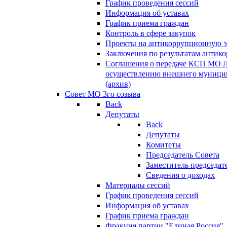
График проведения сессий
Информация об уставах
График приема граждан
Контроль в сфере закупок
Проекты на антикоррупционную э
Заключения по результатам антик
Соглашения о передаче КСП МО 
осуществлению внешнего муницип
(архив)
Совет МО 3го созыва
Back
Депутаты
Back
Депутаты
Комитеты
Председатель Совета
Заместитель председат
Сведения о доходах
Материалы сессий
График проведения сессий
Информация об уставах
График приема граждан
Фракция партии "Единая Россия"