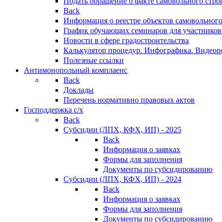
Подать обращение о факте самовольного стро
Back
Информация о реестре объектов самовольного
График обучающих семинаров для участников
Новости в сфере градостроительства
Калькулятор процедур. Инфографика. Видеор
Полезные ссылки
Антимонопольный комплаенс
Back
Доклады
Перечень нормативно правовых актов
Господдержка с/х
Back
Субсидии (ЛПХ, КФХ, ИП) - 2025
Back
Информация о заявках
Формы для заполнения
Документы по субсидированию
Субсидии (ЛПХ, КФХ, ИП) - 2024
Back
Информация о заявках
Формы для заполнения
Документы по субсидированию