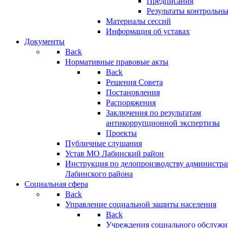
Предписания
Результаты контрольн
Материалы сессий
Информация об уставах
Документы
Back
Нормативные правовые акты
Back
Решения Совета
Постановления
Распоряжения
Заключения по результатам
антикоррупционной экспертизы
Проекты
Публичные слушания
Устав МО Лабинский район
Инструкция по делопроизводству администр
Лабинского района
Социальная сфера
Back
Управление социальной защиты населения
Back
Учреждения социального обслужи