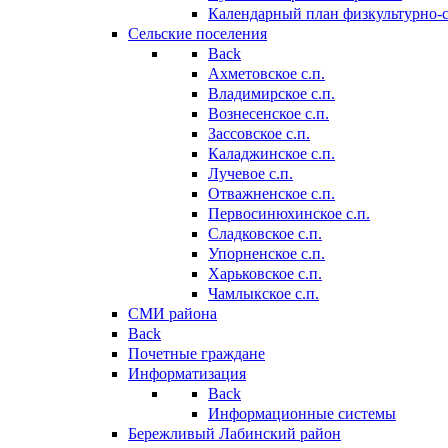
Календарный план физкультурно-
Сельские поселения
Back
Ахметовское с.п.
Владимирское с.п.
Вознесенское с.п.
Зассовское с.п.
Каладжинское с.п.
Лучевое с.п.
Отважненское с.п.
Первосинюхинское с.п.
Сладковское с.п.
Упорненское с.п.
Харьковское с.п.
Чамлыкское с.п.
СМИ района
Back
Почетные граждане
Информатизация
Back
Информационные системы
Бережливый Лабинский район