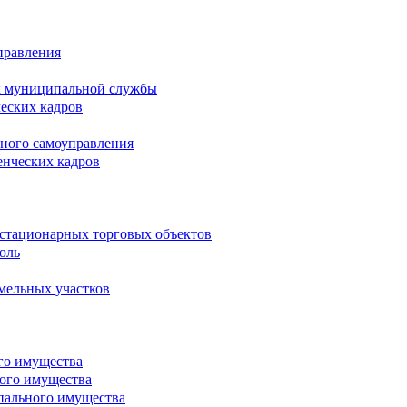
правления
х муниципальной службы
ческих кадров
тного самоуправления
енческих кадров
естационарных торговых объектов
оль
мельных участков
го имущества
ого имущества
пального имущества