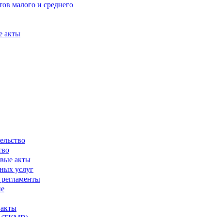
ов малого и среднего
е акты
ельство
тво
вые акты
ных услуг
 регламенты
ие
 акты