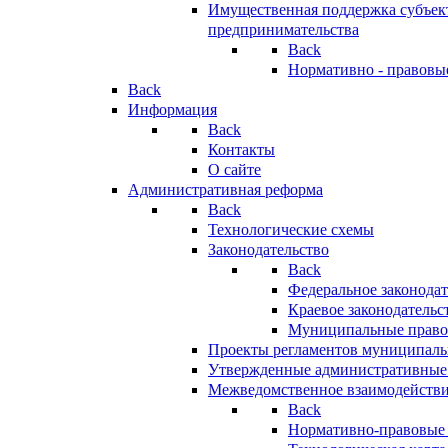
Имущественная поддержка субъект
предпринимательства
Back
Нормативно - правовы
Back
Информация
Back
Контакты
О сайте
Административная реформа
Back
Технологические схемы
Законодательство
Back
Федеральное законодат
Краевое законодательс
Муниципальные право
Проекты регламентов муниципаль
Утвержденные административные
Межведомственное взаимодейств
Back
Нормативно-правовые