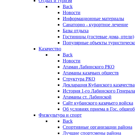
Отдых и туризм
Back
Новости
Информационные материалы
Санаторно - курортное лечение
Базы отдыха
Гостиницы (гостевые дома, отели)
Популярные объекты туристическо
Казачество
Back
Новости
Атаман Лабинского РКО
Атаманы казачьих обществ
Структура РКО
Декларация Кубанского казачества
История 1-го Лабинского Генерала
Атаманы ст. Лабинской
Cайт кубанского казачьего войска
Об условиях приема в Гос. общео
Физкультура и спорт
Back
Спортивные организации района
Лучшие спортсмены района