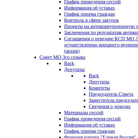
График проведения сессий
Информация об уставах
График приема граждан
Контроль в сфере закупок
Проекты на антикоррупционную э
Заключения по результатам антик
Соглашения о передаче КСП МО 
осуществлению внешнего муницип
(архив)
Совет МО 3го созыва
Back
Депутаты
Back
Депутаты
Комитеты
Председатель Совета
Заместитель председат
Сведения о доходах
Материалы сессий
График проведения сессий
Информация об уставах
График приема граждан
Фракция партии "Единая Россия"