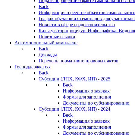
Подать обращение о факте самовольного стро
Back
Информация о реестре объектов самовольного
График обучающих семинаров для участников
Новости в сфере градостроительства
Калькулятор процедур. Инфографика. Видеор
Полезные ссылки
Антимонопольный комплаенс
Back
Доклады
Перечень нормативно правовых актов
Господдержка с/х
Back
Субсидии (ЛПХ, КФХ, ИП) - 2025
Back
Информация о заявках
Формы для заполнения
Документы по субсидированию
Субсидии (ЛПХ, КФХ, ИП) - 2024
Back
Информация о заявках
Формы для заполнения
Документы по субсидированию