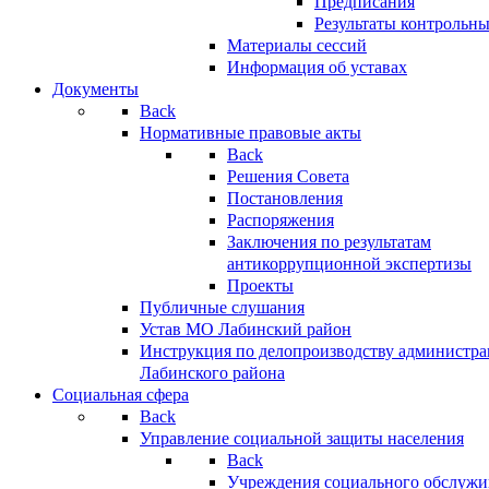
Предписания
Результаты контрольн
Материалы сессий
Информация об уставах
Документы
Back
Нормативные правовые акты
Back
Решения Совета
Постановления
Распоряжения
Заключения по результатам
антикоррупционной экспертизы
Проекты
Публичные слушания
Устав МО Лабинский район
Инструкция по делопроизводству администр
Лабинского района
Социальная сфера
Back
Управление социальной защиты населения
Back
Учреждения социального обслужи