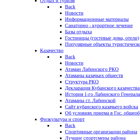
Отдых и туризм
Back
Новости
Информационные материалы
Санаторно - курортное лечение
Базы отдыха
Гостиницы (гостевые дома, отели)
Популярные объекты туристическо
Казачество
Back
Новости
Атаман Лабинского РКО
Атаманы казачьих обществ
Структура РКО
Декларация Кубанского казачества
История 1-го Лабинского Генерала
Атаманы ст. Лабинской
Cайт кубанского казачьего войска
Об условиях приема в Гос. общео
Физкультура и спорт
Back
Спортивные организации района
Лучшие спортсмены района