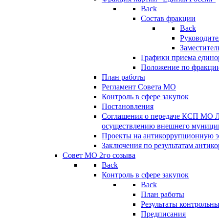
Back
Состав фракции
Back
Руководите
Заместител
Графики приема едино
Положение по фракци
План работы
Регламент Совета МО
Контроль в сфере закупок
Постановления
Соглашения о передаче КСП МО 
осуществлению внешнего муницип
Проекты на антикоррупционную э
Заключения по результатам антик
Совет МО 2го созыва
Back
Контроль в сфере закупок
Back
План работы
Результаты контрольн
Предписания