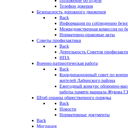
Положение об отделе
Телефон доверия
Безопасность дорожного движения
Back
Информация по соблюдению безо
Межведомственная комиссия по б
Нормативно-правовые акты
Советы профилактики
Back
Деятельность Советов профилакт
НПА
Военно-патриотическая работа
Back
Координационный совет по военн
жителей Лабинского района
Ежегодный конкурс оборонно-мас
работы памяти маршала Жукова Г.
Штаб охраны общественного порядка
Back
Новости
Нормативные документы
Back
Миграция