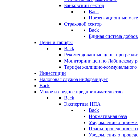
Банковский сектор
Back
Презентационные мате
Страховой сектор
Back
Единая система добро
Цены и тарифы
Back
Рекомендованные цены при реализ
Мониторинг цен по Лабинскому р
Тарифы жилищно-коммунального 
Инвестиции
Налоговая служба информирует
Back
Малое и среднее предпринимательство
Back
Экспертиза НПА
Back
Нормативная база
Уведомление о приеме
Планы проведения эк
Уведомления о провед