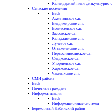
Календарный план физкультурно-
Сельские поселения
Back
Ахметовское с.п.
Владимирское с.п.
Вознесенское с.п.
Зассовское с.п.
Каладжинское с.п.
Лучевое с.п.
Отважненское с.п.
Первосинюхинское с.п.
Сладковское с.п.
Упорненское с.п.
Харьковское с.п.
Чамлыкское с.п.
СМИ района
Back
Почетные граждане
Информатизация
Back
Информационные системы
Бережливый Лабинский район