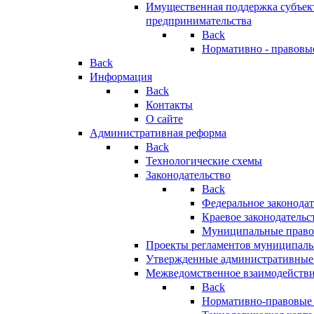
Имущественная поддержка субъект
предпринимательства
Back
Нормативно - правовы
Back
Информация
Back
Контакты
О сайте
Административная реформа
Back
Технологические схемы
Законодательство
Back
Федеральное законодат
Краевое законодательс
Муниципальные право
Проекты регламентов муниципаль
Утвержденные административные
Межведомственное взаимодейств
Back
Нормативно-правовые