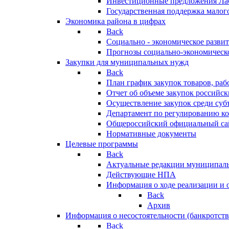
Инвестиционные предложения Ла
Государственная поддержка мало
Экономика района в цифрах
Back
Социально - экономическое разви
Прогнозы социально-экономическо
Закупки для муниципальных нужд
Back
План график закупок товаров, ра
Отчет об объеме закупок российск
Осуществление закупок среди с
Департамент по регулированию ко
Общероссийский официальный сайт
Нормативные документы
Целевые программы
Back
Актуальные редакции муниципал
Действующие НПА
Информация о ходе реализации и
Back
Архив
Информация о несостоятельности (банкротств
Back