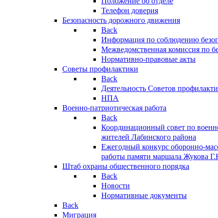
Положение об отделе
Телефон доверия
Безопасность дорожного движения
Back
Информация по соблюдению безо
Межведомственная комиссия по б
Нормативно-правовые акты
Советы профилактики
Back
Деятельность Советов профилакт
НПА
Военно-патриотическая работа
Back
Координационный совет по военн
жителей Лабинского района
Ежегодный конкурс оборонно-мас
работы памяти маршала Жукова Г.
Штаб охраны общественного порядка
Back
Новости
Нормативные документы
Back
Миграция