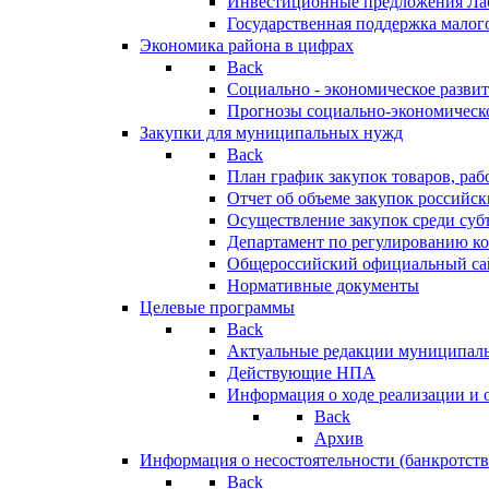
Инвестиционные предложения Ла
Государственная поддержка мало
Экономика района в цифрах
Back
Социально - экономическое разви
Прогнозы социально-экономическо
Закупки для муниципальных нужд
Back
План график закупок товаров, ра
Отчет об объеме закупок российск
Осуществление закупок среди с
Департамент по регулированию ко
Общероссийский официальный сайт
Нормативные документы
Целевые программы
Back
Актуальные редакции муниципал
Действующие НПА
Информация о ходе реализации и
Back
Архив
Информация о несостоятельности (банкротств
Back