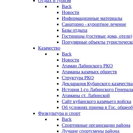
Отдых и туризм
Back
Новости
Информационные материалы
Санаторно - курортное лечение
Базы отдыха
Гостиницы (гостевые дома, отели)
Популярные объекты туристическо
Казачество
Back
Новости
Атаман Лабинского РКО
Атаманы казачьих обществ
Структура РКО
Декларация Кубанского казачества
История 1-го Лабинского Генерала
Атаманы ст. Лабинской
Cайт кубанского казачьего войска
Об условиях приема в Гос. общео
Физкультура и спорт
Back
Спортивные организации района
Лучшие спортсмены района