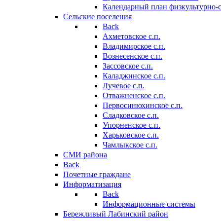
Календарный план физкультурно-
Сельские поселения
Back
Ахметовское с.п.
Владимирское с.п.
Вознесенское с.п.
Зассовское с.п.
Каладжинское с.п.
Лучевое с.п.
Отважненское с.п.
Первосинюхинское с.п.
Сладковское с.п.
Упорненское с.п.
Харьковское с.п.
Чамлыкское с.п.
СМИ района
Back
Почетные граждане
Информатизация
Back
Информационные системы
Бережливый Лабинский район