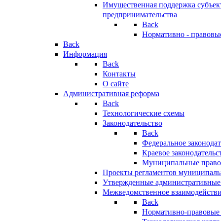
Имущественная поддержка субъект
предпринимательства
Back
Нормативно - правовы
Back
Информация
Back
Контакты
О сайте
Административная реформа
Back
Технологические схемы
Законодательство
Back
Федеральное законодат
Краевое законодательс
Муниципальные право
Проекты регламентов муниципаль
Утвержденные административные
Межведомственное взаимодейств
Back
Нормативно-правовые