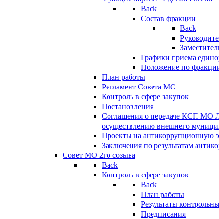
Back
Состав фракции
Back
Руководите
Заместител
Графики приема едино
Положение по фракци
План работы
Регламент Совета МО
Контроль в сфере закупок
Постановления
Соглашения о передаче КСП МО 
осуществлению внешнего муницип
Проекты на антикоррупционную э
Заключения по результатам антик
Совет МО 2го созыва
Back
Контроль в сфере закупок
Back
План работы
Результаты контрольн
Предписания