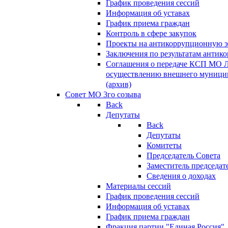
График проведения сессий
Информация об уставах
График приема граждан
Контроль в сфере закупок
Проекты на антикоррупционную э
Заключения по результатам антик
Соглашения о передаче КСП МО 
осуществлению внешнего муницип
(архив)
Совет МО 3го созыва
Back
Депутаты
Back
Депутаты
Комитеты
Председатель Совета
Заместитель председат
Сведения о доходах
Материалы сессий
График проведения сессий
Информация об уставах
График приема граждан
Фракция партии "Единая Россия"