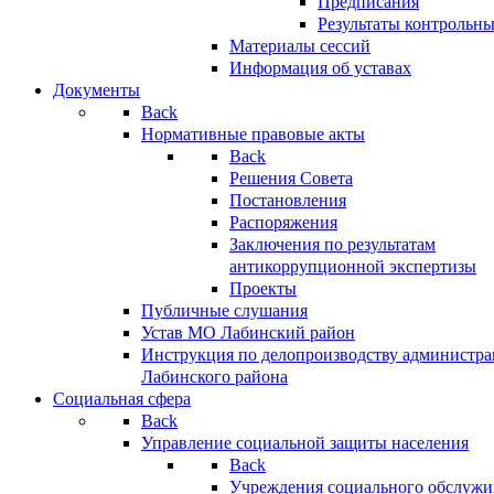
Предписания
Результаты контрольн
Материалы сессий
Информация об уставах
Документы
Back
Нормативные правовые акты
Back
Решения Совета
Постановления
Распоряжения
Заключения по результатам
антикоррупционной экспертизы
Проекты
Публичные слушания
Устав МО Лабинский район
Инструкция по делопроизводству администр
Лабинского района
Социальная сфера
Back
Управление социальной защиты населения
Back
Учреждения социального обслужи