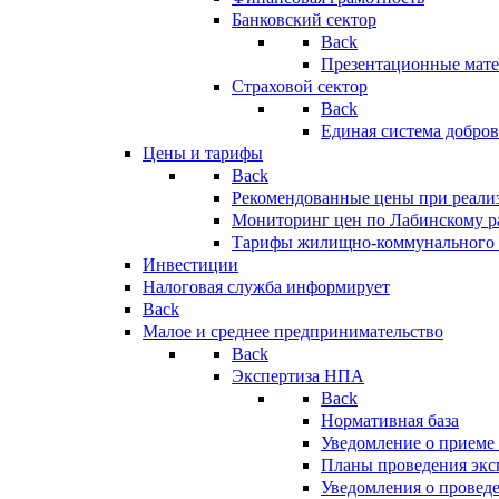
Банковский сектор
Back
Презентационные мате
Страховой сектор
Back
Единая система добро
Цены и тарифы
Back
Рекомендованные цены при реализ
Мониторинг цен по Лабинскому р
Тарифы жилищно-коммунального 
Инвестиции
Налоговая служба информирует
Back
Малое и среднее предпринимательство
Back
Экспертиза НПА
Back
Нормативная база
Уведомление о приеме
Планы проведения эк
Уведомления о провед