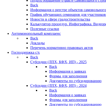
Подать обращение о факте самовольного стро
Back
Информация о реестре объектов самовольного
График обучающих семинаров для участников
Новости в сфере градостроительства
Калькулятор процедур. Инфографика. Видеор
Полезные ссылки
Антимонопольный комплаенс
Back
Доклады
Перечень нормативно правовых актов
Господдержка с/х
Back
Субсидии (ЛПХ, КФХ, ИП) - 2025
Back
Информация о заявках
Формы для заполнения
Документы по субсидированию
Субсидии (ЛПХ, КФХ, ИП) - 2024
Back
Информация о заявках
Формы для заполнения
Документы по субсидированию