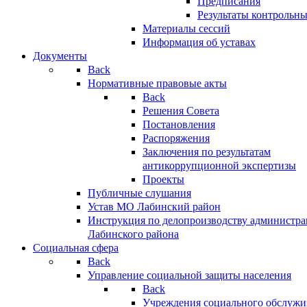
Предписания
Результаты контрольн
Материалы сессий
Информация об уставах
Документы
Back
Нормативные правовые акты
Back
Решения Совета
Постановления
Распоряжения
Заключения по результатам
антикоррупционной экспертизы
Проекты
Публичные слушания
Устав МО Лабинский район
Инструкция по делопроизводству администр
Лабинского района
Социальная сфера
Back
Управление социальной защиты населения
Back
Учреждения социального обслужи