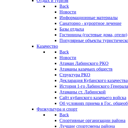
Отдых и туризм
Back
Новости
Информационные материалы
Санаторно - курортное лечение
Базы отдыха
Гостиницы (гостевые дома, отели)
Популярные объекты туристическо
Казачество
Back
Новости
Атаман Лабинского РКО
Атаманы казачьих обществ
Структура РКО
Декларация Кубанского казачества
История 1-го Лабинского Генерала
Атаманы ст. Лабинской
Cайт кубанского казачьего войска
Об условиях приема в Гос. общео
Физкультура и спорт
Back
Спортивные организации района
Лучшие спортсмены района