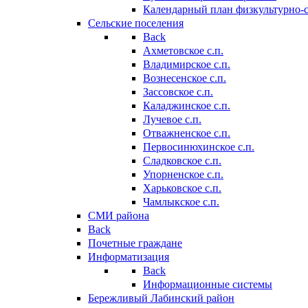
Календарный план физкультурно-
Сельские поселения
Back
Ахметовское с.п.
Владимирское с.п.
Вознесенское с.п.
Зассовское с.п.
Каладжинское с.п.
Лучевое с.п.
Отважненское с.п.
Первосинюхинское с.п.
Сладковское с.п.
Упорненское с.п.
Харьковское с.п.
Чамлыкское с.п.
СМИ района
Back
Почетные граждане
Информатизация
Back
Информационные системы
Бережливый Лабинский район