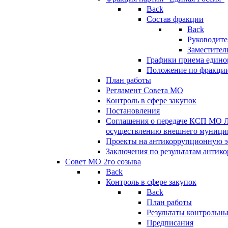
Back
Состав фракции
Back
Руководите
Заместител
Графики приема едино
Положение по фракци
План работы
Регламент Совета МО
Контроль в сфере закупок
Постановления
Соглашения о передаче КСП МО 
осуществлению внешнего муницип
Проекты на антикоррупционную э
Заключения по результатам антик
Совет МО 2го созыва
Back
Контроль в сфере закупок
Back
План работы
Результаты контрольн
Предписания