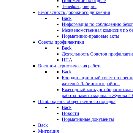
Положение об отделе
Телефон доверия
Безопасность дорожного движения
Back
Информация по соблюдению безо
Межведомственная комиссия по б
Нормативно-правовые акты
Советы профилактики
Back
Деятельность Советов профилакт
НПА
Военно-патриотическая работа
Back
Координационный совет по военн
жителей Лабинского района
Ежегодный конкурс оборонно-мас
работы памяти маршала Жукова Г.
Штаб охраны общественного порядка
Back
Новости
Нормативные документы
Back
Миграция