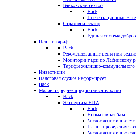
Банковский сектор
Back
Презентационные мате
Страховой сектор
Back
Единая система добро
Цены и тарифы
Back
Рекомендованные цены при реализ
Мониторинг цен по Лабинскому р
Тарифы жилищно-коммунального 
Инвестиции
Налоговая служба информирует
Back
Малое и среднее предпринимательство
Back
Экспертиза НПА
Back
Нормативная база
Уведомление о приеме
Планы проведения эк
Уведомления о провед