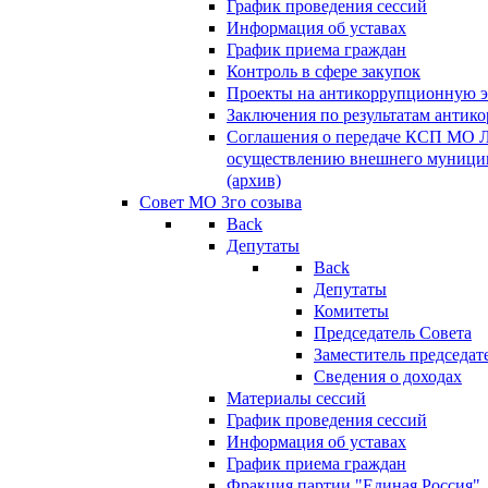
График проведения сессий
Информация об уставах
График приема граждан
Контроль в сфере закупок
Проекты на антикоррупционную э
Заключения по результатам антик
Соглашения о передаче КСП МО 
осуществлению внешнего муницип
(архив)
Совет МО 3го созыва
Back
Депутаты
Back
Депутаты
Комитеты
Председатель Совета
Заместитель председат
Сведения о доходах
Материалы сессий
График проведения сессий
Информация об уставах
График приема граждан
Фракция партии "Единая Россия"