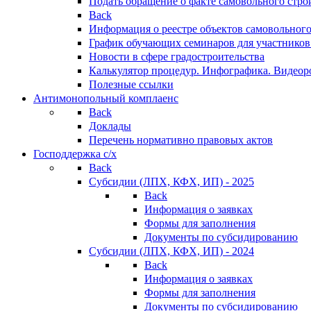
Подать обращение о факте самовольного стро
Back
Информация о реестре объектов самовольного
График обучающих семинаров для участников
Новости в сфере градостроительства
Калькулятор процедур. Инфографика. Видеор
Полезные ссылки
Антимонопольный комплаенс
Back
Доклады
Перечень нормативно правовых актов
Господдержка с/х
Back
Субсидии (ЛПХ, КФХ, ИП) - 2025
Back
Информация о заявках
Формы для заполнения
Документы по субсидированию
Субсидии (ЛПХ, КФХ, ИП) - 2024
Back
Информация о заявках
Формы для заполнения
Документы по субсидированию