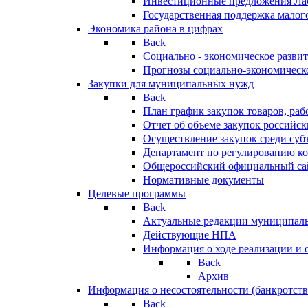
Инвестиционные предложения Ла
Государственная поддержка мало
Экономика района в цифрах
Back
Социально - экономическое разви
Прогнозы социально-экономическо
Закупки для муниципальных нужд
Back
План график закупок товаров, ра
Отчет об объеме закупок российск
Осуществление закупок среди с
Департамент по регулированию ко
Общероссийский официальный сайт
Нормативные документы
Целевые программы
Back
Актуальные редакции муниципал
Действующие НПА
Информация о ходе реализации и
Back
Архив
Информация о несостоятельности (банкротств
Back