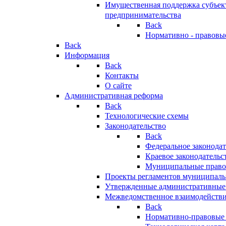
Имущественная поддержка субъект
предпринимательства
Back
Нормативно - правовы
Back
Информация
Back
Контакты
О сайте
Административная реформа
Back
Технологические схемы
Законодательство
Back
Федеральное законодат
Краевое законодательс
Муниципальные право
Проекты регламентов муниципаль
Утвержденные административные
Межведомственное взаимодейств
Back
Нормативно-правовые