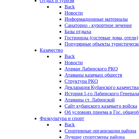
Отдых и туризм
Back
Новости
Информационные материалы
Санаторно - курортное лечение
Базы отдыха
Гостиницы (гостевые дома, отели)
Популярные объекты туристическо
Казачество
Back
Новости
Атаман Лабинского РКО
Атаманы казачьих обществ
Структура РКО
Декларация Кубанского казачества
История 1-го Лабинского Генерала
Атаманы ст. Лабинской
Cайт кубанского казачьего войска
Об условиях приема в Гос. общео
Физкультура и спорт
Back
Спортивные организации района
Лучшие спортсмены района