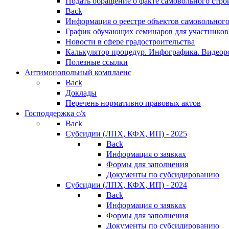
Подать обращение о факте самовольного стро
Back
Информация о реестре объектов самовольного
График обучающих семинаров для участников
Новости в сфере градостроительства
Калькулятор процедур. Инфографика. Видеор
Полезные ссылки
Антимонопольный комплаенс
Back
Доклады
Перечень нормативно правовых актов
Господдержка с/х
Back
Субсидии (ЛПХ, КФХ, ИП) - 2025
Back
Информация о заявках
Формы для заполнения
Документы по субсидированию
Субсидии (ЛПХ, КФХ, ИП) - 2024
Back
Информация о заявках
Формы для заполнения
Документы по субсидированию