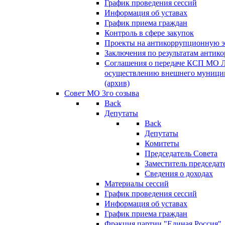
График проведения сессий
Информация об уставах
График приема граждан
Контроль в сфере закупок
Проекты на антикоррупционную э
Заключения по результатам антик
Соглашения о передаче КСП МО 
осуществлению внешнего муницип
(архив)
Совет МО 3го созыва
Back
Депутаты
Back
Депутаты
Комитеты
Председатель Совета
Заместитель председат
Сведения о доходах
Материалы сессий
График проведения сессий
Информация об уставах
График приема граждан
Фракция партии "Единая Россия"