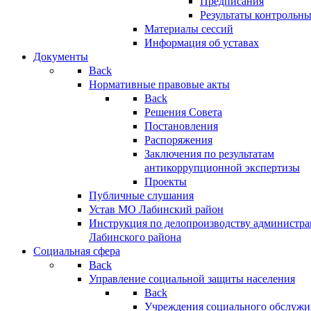
Предписания
Результаты контрольн
Материалы сессий
Информация об уставах
Документы
Back
Нормативные правовые акты
Back
Решения Совета
Постановления
Распоряжения
Заключения по результатам
антикоррупционной экспертизы
Проекты
Публичные слушания
Устав МО Лабинский район
Инструкция по делопроизводству администр
Лабинского района
Социальная сфера
Back
Управление социальной защиты населения
Back
Учреждения социального обслужи