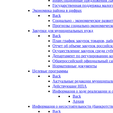
Инвестиционные предложения Ла
Государственная поддержка мало
Экономика района в цифрах
Back
Социально - экономическое разви
Прогнозы социально-экономическо
Закупки для муниципальных нужд
Back
План график закупок товаров, ра
Отчет об объеме закупок российск
Осуществление закупок среди с
Департамент по регулированию ко
Общероссийский официальный сайт
Нормативные документы
Целевые программы
Back
Актуальные редакции муниципал
Действующие НПА
Информация о ходе реализации и
Back
Архив
Информация о несостоятельности (банкротств
Back