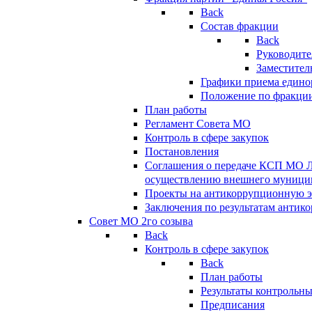
Back
Состав фракции
Back
Руководите
Заместител
Графики приема едино
Положение по фракци
План работы
Регламент Совета МО
Контроль в сфере закупок
Постановления
Соглашения о передаче КСП МО 
осуществлению внешнего муницип
Проекты на антикоррупционную э
Заключения по результатам антик
Совет МО 2го созыва
Back
Контроль в сфере закупок
Back
План работы
Результаты контрольн
Предписания