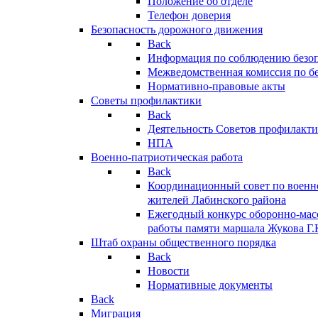
Положение об отделе
Телефон доверия
Безопасность дорожного движения
Back
Информация по соблюдению безо
Межведомственная комиссия по б
Нормативно-правовые акты
Советы профилактики
Back
Деятельность Советов профилакт
НПА
Военно-патриотическая работа
Back
Координационный совет по военн
жителей Лабинского района
Ежегодный конкурс оборонно-мас
работы памяти маршала Жукова Г.
Штаб охраны общественного порядка
Back
Новости
Нормативные документы
Back
Миграция