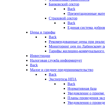
Банковский сектор
Back
Презентационные мате
Страховой сектор
Back
Единая система добро
Цены и тарифы
Back
Рекомендованные цены при реализ
Мониторинг цен по Лабинскому р
Тарифы жилищно-коммунального 
Инвестиции
Налоговая служба информирует
Back
Малое и среднее предпринимательство
Back
Экспертиза НПА
Back
Нормативная база
Уведомление о приеме
Планы проведения эк
Уведомления о провед