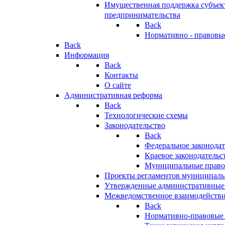
Имущественная поддержка субъект
предпринимательства
Back
Нормативно - правовы
Back
Информация
Back
Контакты
О сайте
Административная реформа
Back
Технологические схемы
Законодательство
Back
Федеральное законодат
Краевое законодательс
Муниципальные право
Проекты регламентов муниципаль
Утвержденные административные
Межведомственное взаимодейств
Back
Нормативно-правовые