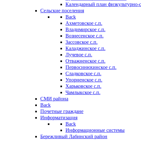
Календарный план физкультурно-
Сельские поселения
Back
Ахметовское с.п.
Владимирское с.п.
Вознесенское с.п.
Зассовское с.п.
Каладжинское с.п.
Лучевое с.п.
Отважненское с.п.
Первосинюхинское с.п.
Сладковское с.п.
Упорненское с.п.
Харьковское с.п.
Чамлыкское с.п.
СМИ района
Back
Почетные граждане
Информатизация
Back
Информационные системы
Бережливый Лабинский район